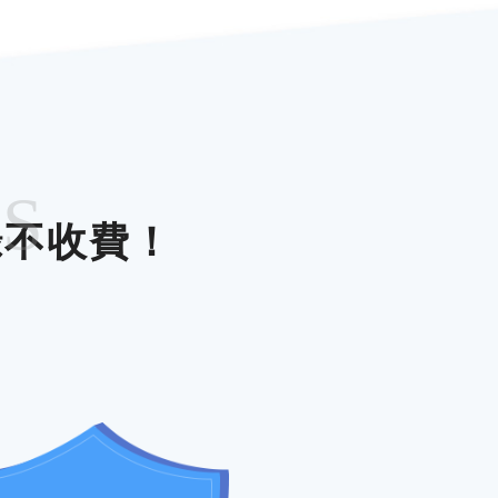
ES
錄不收費！