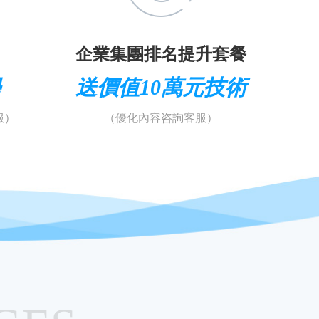
企業集團排名提升套餐
學
送價值10萬元技術
服）
（優化內容咨詢客服）