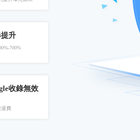
尋提升
%-700%
gle收錄無效
效退費