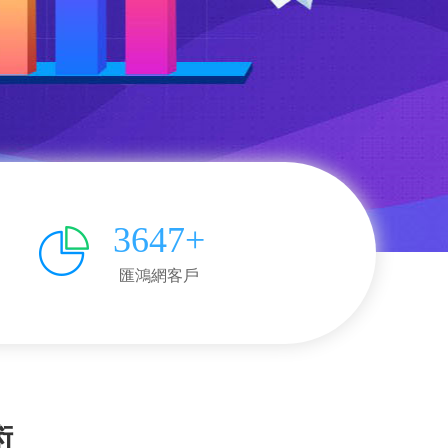
3647+
匯鴻網客戶
術