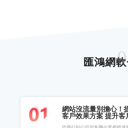
0
匯鴻網軟
網站沒流量別擔心！
客戶效果方案 提升客
從商行到公司與集團企業都能達