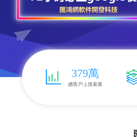
379萬
總客戶上搜索量