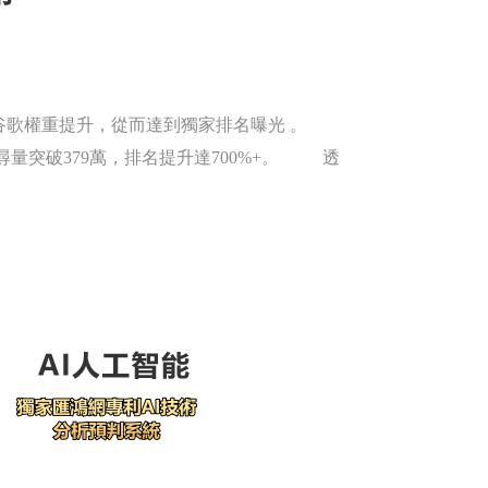
谷歌權重提升，從而達到獨家排名曝光 。
搜尋量突破379萬，排名提升達700%+。 透