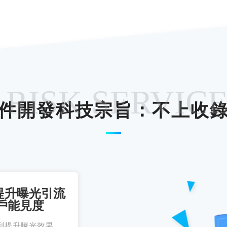
 RISK SERVIC
件開發科技宗旨：不上收
提升曝光引流
戶能見度
到提升曝光效果