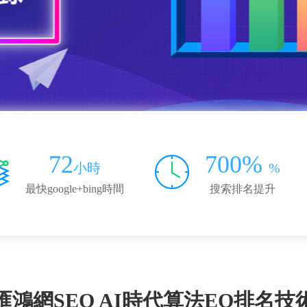
72
700%
小時
%
最快google+bing時間
搜索排名提升
匯鴻網SEO AI時代算法EO排名技