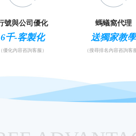
行號與公司優化
螞蟻窩代理
6千-客製化
送獨家教
（優化內容咨詢客服）
（搜尋排名內容咨詢客