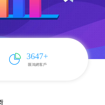
3647+
匯鴻網客戶
術