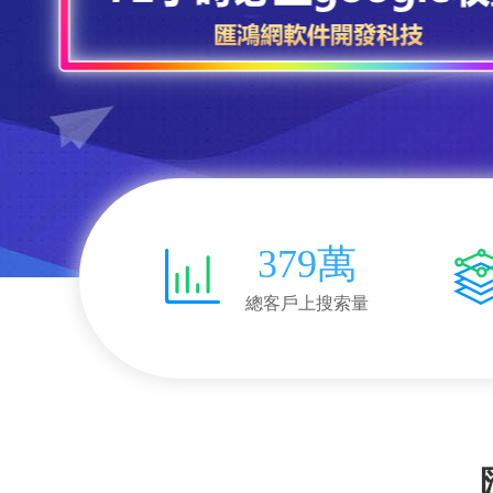
379萬
總客戶上搜索量