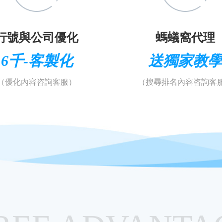
行號與公司優化
螞蟻窩代理
6千-客製化
送獨家教
（優化內容咨詢客服）
（搜尋排名內容咨詢客