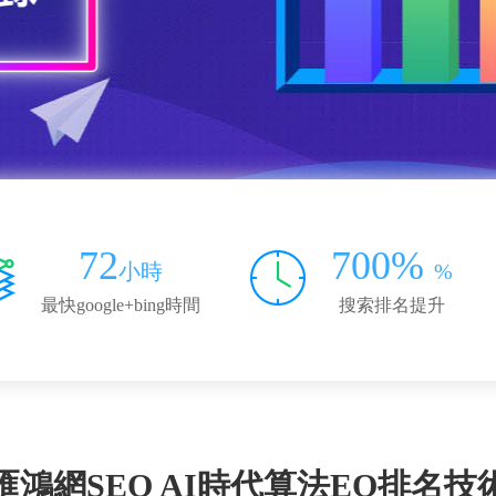
72
700%
小時
%
最快google+bing時間
搜索排名提升
匯鴻網SEO AI時代算法EO排名技