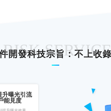
 RISK SERVIC
件開發科技宗旨：不上收
提升曝光引流
戶能見度
到提升曝光效果