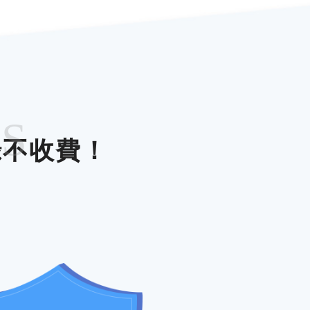
ES
錄不收費！