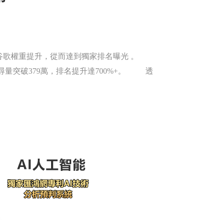
谷歌權重提升，從而達到獨家排名曝光 。
搜尋量突破379萬，排名提升達700%+。 透