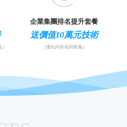
企業集團排名提升套餐
學
送價值10萬元技術
服）
（優化內容咨詢客服）