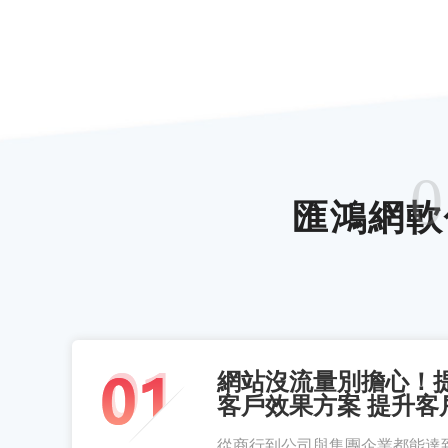
0
匯鴻網軟
網站沒流量別擔心！
客戶效果方案 提升客
從商行到公司與集團企業都能達