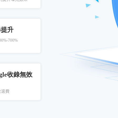
尋提升
%-700%
gle收錄無效
效退費