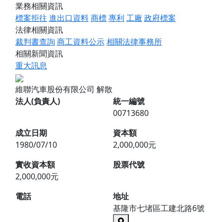
業務相關資訊
標案拒往
進出口資料
商標
專利
工廠
政府標案
法律相關資訊
裁判書查詢
商工資料公示
相關法律事務所
相關新聞資訊
重大訊息
維聯汽車股份有限公司
解散
法人(負責人)
統一編號
00713680
成立日期
資本額
1980/07/10
2,000,000元
實收資本額
股票代號
2,000,000元
電話
地址
基隆市七堵區工建北路6號