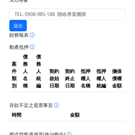
SEO專家
送出
財務報表
動產抵押
債
債
案
務
務
件
人
人
契約
契約
抵押
抵押
擔保
類
名
統
啟始
終止
權人
權人
債權
別
稱
編
日期
日期
名稱
統編
金額
存款不足之退票事宜
時間
金額
膜式空氣過濾器(政治獻金)