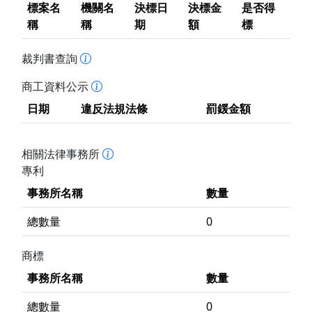
標案名
機關名
決標日
決標金
是否得
稱
稱
期
額
標
裁判書查詢
商工資料公示
日期
違反法規法條
罰鍰金額
相關法律事務所
專利
事務所名稱
數量
總數量
0
商標
事務所名稱
數量
總數量
0