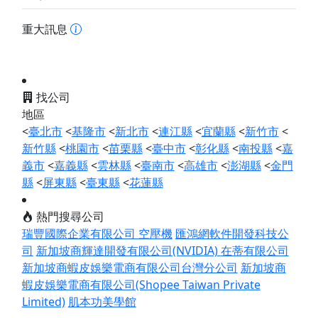
重大訊息
找公司
地區
<
臺北市
<
基隆市
<
新北市
<
連江縣
<
宜蘭縣
<
新竹市
<
新竹縣
<
桃園市
<
苗栗縣
<
臺中市
<
彰化縣
<
南投縣
<
嘉
義市
<
嘉義縣
<
雲林縣
<
臺南市
<
高雄市
<
澎湖縣
<
金門
縣
<
屏東縣
<
臺東縣
<
花蓮縣
熱門搜尋公司
瑞豐國際企業有限公司 空壓機
匯鴻網軟件開發科技公
司
新加坡商輝達開發有限公司(NVIDIA)
在蒂有限公司
新加坡商蝦皮娛樂電商有限公司台灣分公司
新加坡商
蝦皮娛樂電商有限公司(Shopee Taiwan Private
Limited)
肌本功美學館