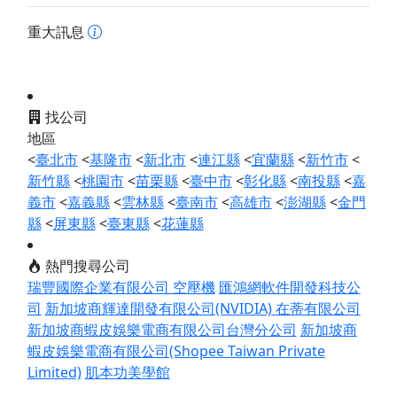
重大訊息
找公司
地區
<
臺北市
<
基隆市
<
新北市
<
連江縣
<
宜蘭縣
<
新竹市
<
新竹縣
<
桃園市
<
苗栗縣
<
臺中市
<
彰化縣
<
南投縣
<
嘉
義市
<
嘉義縣
<
雲林縣
<
臺南市
<
高雄市
<
澎湖縣
<
金門
縣
<
屏東縣
<
臺東縣
<
花蓮縣
熱門搜尋公司
瑞豐國際企業有限公司 空壓機
匯鴻網軟件開發科技公
司
新加坡商輝達開發有限公司(NVIDIA)
在蒂有限公司
新加坡商蝦皮娛樂電商有限公司台灣分公司
新加坡商
蝦皮娛樂電商有限公司(Shopee Taiwan Private
Limited)
肌本功美學館