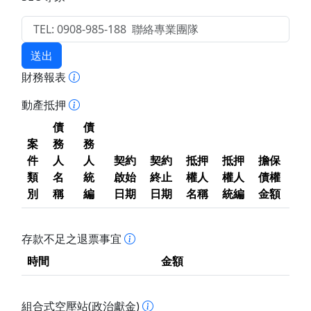
送出
財務報表
動產抵押
債
債
案
務
務
件
人
人
契約
契約
抵押
抵押
擔保
類
名
統
啟始
終止
權人
權人
債權
別
稱
編
日期
日期
名稱
統編
金額
存款不足之退票事宜
時間
金額
組合式空壓站(政治獻金)