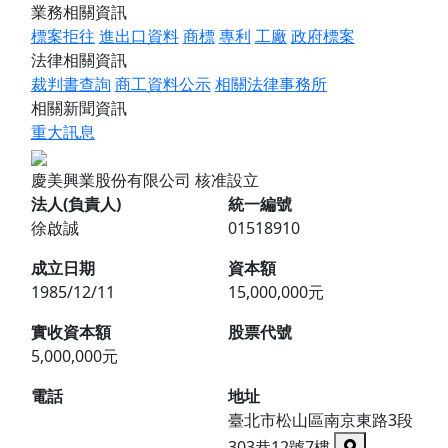
業務相關資訊
標案拒往
進出口資料
商標
專利
工廠
政府標案
法律相關資訊
裁判書查詢
商工資料公示
相關法律事務所
相關新聞資訊
重大訊息
慶美興業股份有限公司
核准設立
法人(負責人)
統一編號
徐啟誠
01518910
成立日期
資本額
1985/12/11
15,000,000元
實收資本額
股票代號
5,000,000元
電話
地址
臺北市松山區南京東路3段
303巷12號7樓