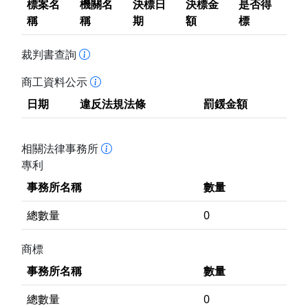
標案名
機關名
決標日
決標金
是否得
稱
稱
期
額
標
裁判書查詢
商工資料公示
日期
違反法規法條
罰鍰金額
相關法律事務所
專利
事務所名稱
數量
總數量
0
商標
事務所名稱
數量
總數量
0