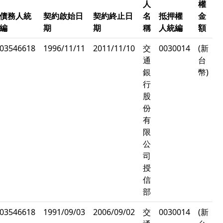
人
權
債務人統
契約啟始日
契約終止日
名
抵押權
金
編
期
期
稱
人統編
額
03546618
1996/11/11
2011/11/10
交
0030014
(新
通
台
銀
幣)
行
股
份
有
限
公
司
授
信
部
03546618
1991/09/03
2006/09/02
交
0030014
(新