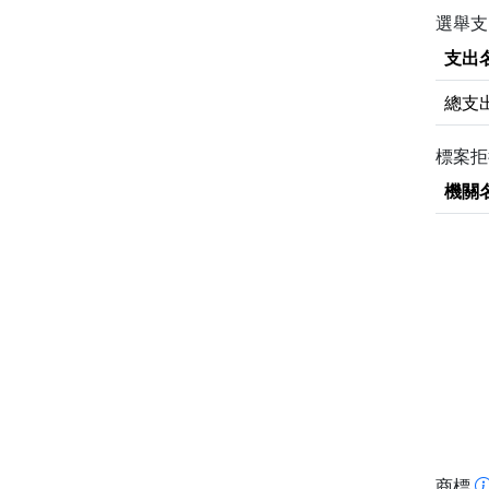
選舉支
支出
總支
標案
機關
商標