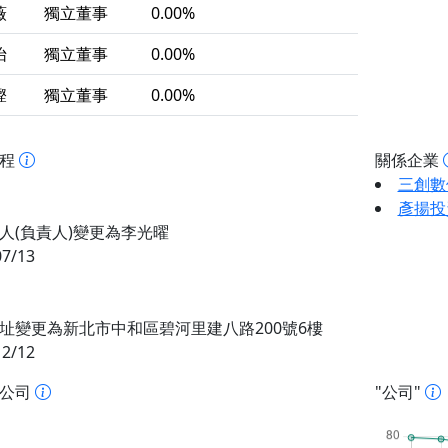
薇
獨立董事
0.00%
怡
獨立董事
0.00%
鏗
獨立董事
0.00%
歷程
關係企業
三創數
彥揚投
人(負責人)變更為李光曜
07/13
址變更為新北市中和區碧河里建八路200號6樓
12/12
址公司
"公司"