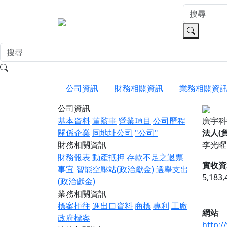
公司資訊
財務相關資訊
業務相關資
公司資訊
基本資料
董監事
營業項目
公司歷程
廣宇
關係企業
同地址公司
"公司"
法人(
財務相關資訊
李光曜
財務報表
動產抵押
存款不足之退票
實收資
事宜
智能空壓站(政治獻金)
選舉支出
5,183
(政治獻金)
業務相關資訊
標案拒往
進出口資料
商標
專利
工廠
網站
政府標案
http: