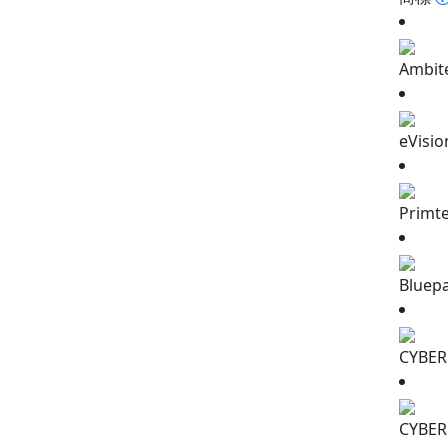
Ambit
eVisio
Primt
Bluep
CYBER
CYBER