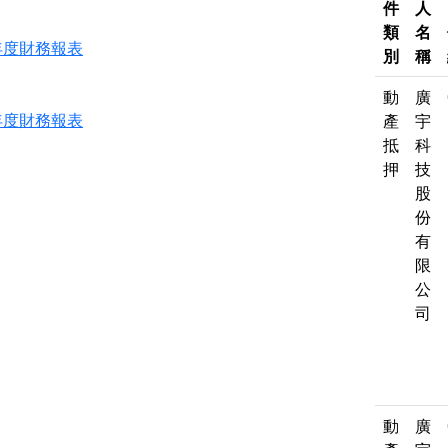
件
人
類
名
3年度財務報表
別
稱
動
廣
2年度財務報表
產
宇
抵
科
押
技
股
份
有
限
公
司
動
廣