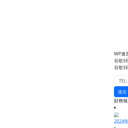
WP速
谷歌S
谷歌S
送出
財務
202