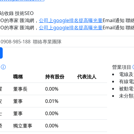
網站收錄 技術SEO
EO的專家 匯鴻網
，
公司上google排名提高曝光量
Email通知 聯絡 
EO的專家 匯鴻網
，
公司上google排名提高曝光量
Email通知 聯絡 
事
營業項目
電線及電
職稱
持有股份
代表法人
有線電話
被動電子
曜
董事長
0.00%
未分類
安
董事
0.01%
士
董事
0.00%
榮
獨立董事
0.00%