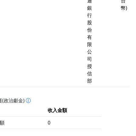
通
台
銀
幣)
行
股
份
有
限
公
司
授
信
部
(政治獻金)
收入金額
額
0