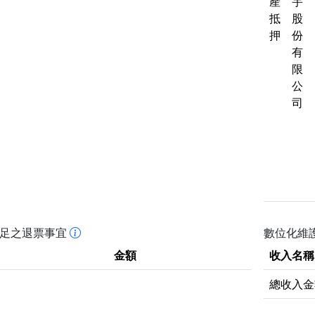
產
宇
抵
股
押
份
有
限
公
司
不足之退票事宜
數位化維護
金額
收入名稱
總收入金