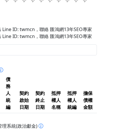
Line ID: twmcn
，聯絡 匯鴻網13年SEO專家
Line ID: twmcn
，聯絡 匯鴻網13年SEO專家
債
務
人
契約
契約
抵押
抵押
擔保
統
啟始
終止
權人
權人
債權
編
日期
日期
名稱
統編
金額
管理系統(政治獻金)