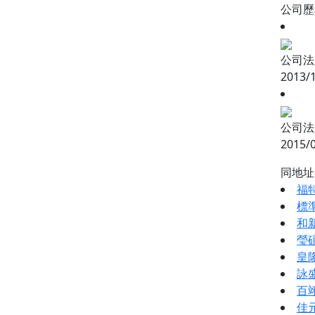
公司
公司法
2013/
公司法
2015/
同地
福
標
和
瑩
皇
詠
百
佳