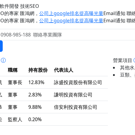
軟件開發 技術SEO
EO的專家 匯鴻網
，
公司上google排名提高曝光量
Email通知 聯絡 
EO的專家 匯鴻網
，
公司上google排名提高曝光量
Email通知 聯絡 
事
營業項目
其他水產
職稱
持有股份
代表法人
豆類、
凱
董事長
12.83%
詠盛投資股份有限公司
弘
董事
2.83%
謙明投資有限公司
恭
董事
9.88%
倍安利投資有限公司
松
監察人
0.20%