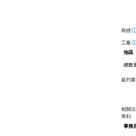
商標
工廠
地區
總數
裁判
相關
專利
事務