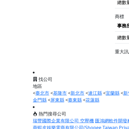
總數
商標
事務
總數
重大
找公司
地區
<
臺北市
<
基隆市
<
新北市
<
連江縣
<
宜蘭縣
<
新
金門縣
<
屏東縣
<
臺東縣
<
花蓮縣
熱門搜尋公司
瑞豐國際企業有限公司 空壓機
匯鴻網軟件開發
商蝦皮娛樂電商有限公司(Shopee Taiwan Private