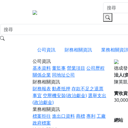
公司資訊
財務相關資訊
業務相關資
公司資訊
基本資料
董監事
營業項目
公司歷程
德成
關係企業
同地址公司
法人(
財務相關資訊
陳英凱
財務報表
動產抵押
存款不足之退票
實收資
事宜
空壓機安裝(政治獻金)
選舉支出
30,00
(政治獻金)
業務相關資訊
標案拒往
進出口資料
商標
專利
工廠
網站
政府標案