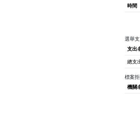
時間
選舉支
支出
總支
標案
機關