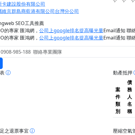
斯卡建設股份有限公司
屬維京群島商藍港有限公司台灣分公司
ongweb SEO工具推薦
EO的專家 匯鴻網
，
公司上google排名提高曝光量
Email通知 聯絡 
EO的專家 匯鴻網
，
公司上google排名提高曝光量
Email通知 聯絡 
報表
動產抵押
債
案
務
件
人
類
名
別
稱
不足之退票事宜
壓縮空氣