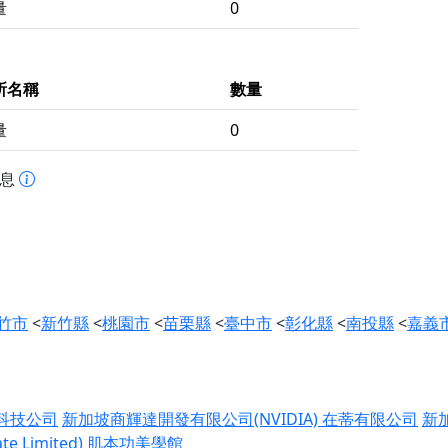
量
0
所名稱
數量
量
0
訊息
竹市
<
新竹縣
<
桃園市
<
苗栗縣
<
臺中市
<
彰化縣
<
南投縣
<
嘉義
科技公司
新加坡商輝達開發有限公司(NVIDIA)
在蒂有限公司
新
 Limited)
肌本功美學館