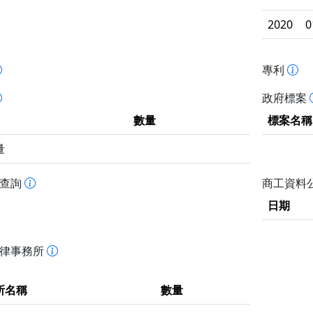
2020
0
專利
政府標案
數量
標案名稱
量
書查詢
商工資料
日期
法律事務所
所名稱
數量