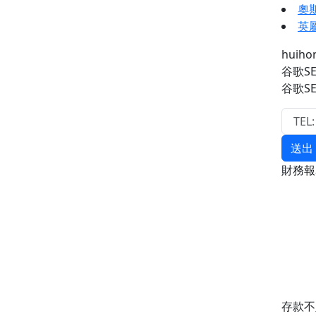
奧
英
huih
谷歌S
谷歌S
送出
財務
存款