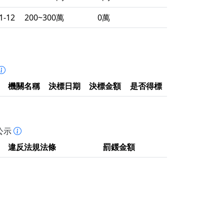
1-12
200~300萬
0萬
機關名稱
決標日期
決標金額
是否得標
公示
違反法規法條
罰鍰金額