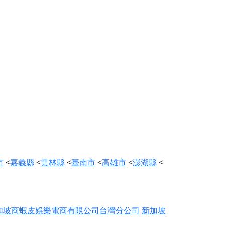
市
<
嘉義縣
<
雲林縣
<
臺南市
<
高雄市
<
澎湖縣
<
加坡商蝦皮娛樂電商有限公司台灣分公司
新加坡