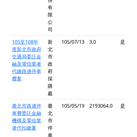
份
有
限
公
司
105至108年
新
105/07/13
3.0
是
度新北市政府
北
交通局委託金
市
融及電信業者
政
代繳路邊停車
府
費案
採
購
處
臺北市路邊停
臺
105/05/19
2193064.0
是
車費委託金融
北
機構及電信業
市
者代扣繳案
停
車