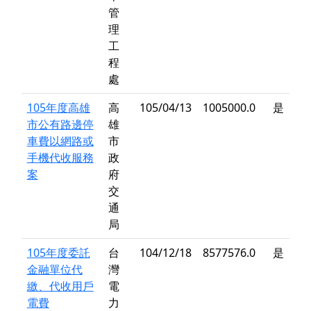
管
理
工
程
處
105年度高雄
高
105/04/13
1005000.0
是
市公有路邊停
雄
車費以網路或
市
手機代收服務
政
案
府
交
通
局
105年度委託
台
104/12/18
8577576.0
是
金融單位代
灣
繳、代收用戶
電
電費
力