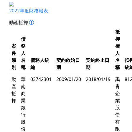
2022年度財務報表
動產抵押
抵
債
押
案
務
權
件
人
人
類
名
債務人統
契約啟始日
契約終止日
名
抵
別
稱
編
期
期
稱
統
動
華
03742301
2009/01/20
2018/01/19
禹
81
產
南
青
抵
商
企
押
業
業
銀
股
行
份
股
有
份
限