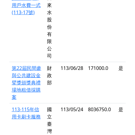
用戶水費一式
來
(113-17號)
水
股
份
有
限
公
司
第22屆民間參
財
113/06/28
171000.0
是
與公共建設金
政
擘獎頒獎典禮
部
場地租借採購
案
113-115年信
國
113/05/24
8036750.0
是
用卡刷卡服務
立
臺
灣