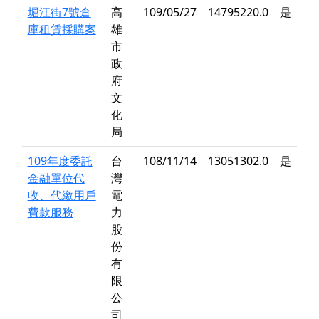
堀江街7號倉
高
109/05/27
14795220.0
是
庫租賃採購案
雄
市
政
府
文
化
局
109年度委託
台
108/11/14
13051302.0
是
金融單位代
灣
收、代繳用戶
電
費款服務
力
股
份
有
限
公
司