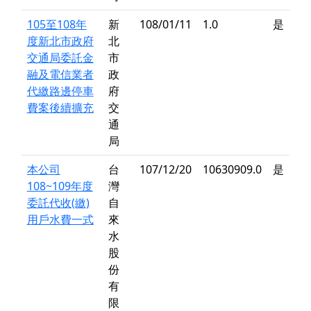
105至108年
新
108/01/11
1.0
是
度新北市政府
北
交通局委託金
市
融及電信業者
政
代繳路邊停車
府
費案後續擴充
交
通
局
本公司
台
107/12/20
10630909.0
是
108~109年度
灣
委託代收(繳)
自
用戶水費一式
來
水
股
份
有
限