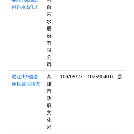
用戶水費1式
自
來
水
股
份
有
限
公
司
堀江街9號倉
高
109/05/27
10259040.0
是
庫租賃採購案
雄
市
政
府
文
化
局