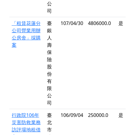
公
司
「租賃花蓮分
臺
107/04/30
4806000.0
是
公司營業用辦
銀
公房舍」採購
人
案
壽
保
險
股
份
有
限
公
司
行政院106年
臺
106/09/04
250000.0
是
災害防救業務
北
訪評場地租借
市