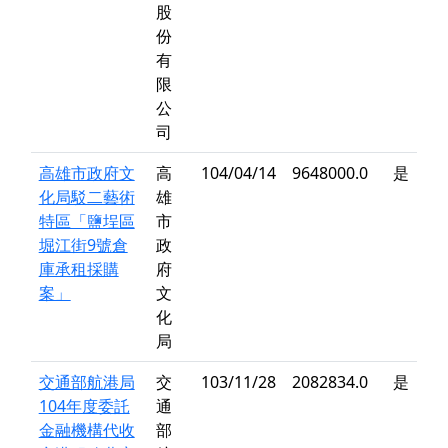
股
份
有
限
公
司
高雄市政府文
高
104/04/14
9648000.0
是
化局駁二藝術
雄
特區「鹽埕區
市
堀江街9號倉
政
庫承租採購
府
案」
文
化
局
交通部航港局
交
103/11/28
2082834.0
是
104年度委託
通
金融機構代收
部