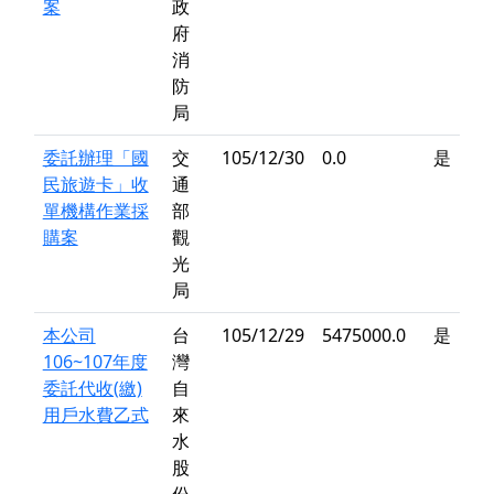
案
政
府
消
防
局
委託辦理「國
交
105/12/30
0.0
是
民旅遊卡」收
通
單機構作業採
部
購案
觀
光
局
本公司
台
105/12/29
5475000.0
是
106~107年度
灣
委託代收(繳)
自
用戶水費乙式
來
水
股