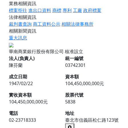
業務相關資訊
標案拒往
進出口資料
商標
專利
工廠
政府標案
法律相關資訊
裁判書查詢
商工資料公示
相關法律事務所
相關新聞資訊
重大訊息
華南商業銀行股份有限公司
核准設立
法人(負責人)
統一編號
陳芬蘭
03742301
成立日期
資本額
1947/02/22
104,450,000,000元
實收資本額
股票代號
104,450,000,000元
5838
電話
地址
02-23718333
臺北市信義區松仁路123號