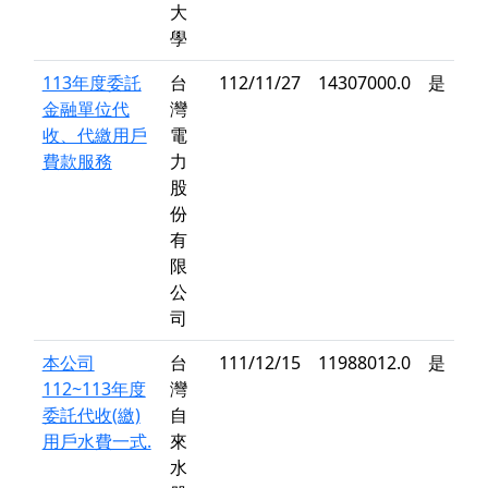
大
學
113年度委託
台
112/11/27
14307000.0
是
金融單位代
灣
收、代繳用戶
電
費款服務
力
股
份
有
限
公
司
本公司
台
111/12/15
11988012.0
是
112~113年度
灣
委託代收(繳)
自
用戶水費一式.
來
水