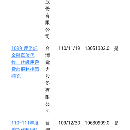
股
份
有
限
公
司
109年度委託
台
110/11/19
13051302.0
是
金融單位代
灣
收、代繳用戶
電
費款服務後續
力
擴充
股
份
有
限
公
司
110~111年度
台
109/12/30
10630909.0
是
委託代收(繳)
灣