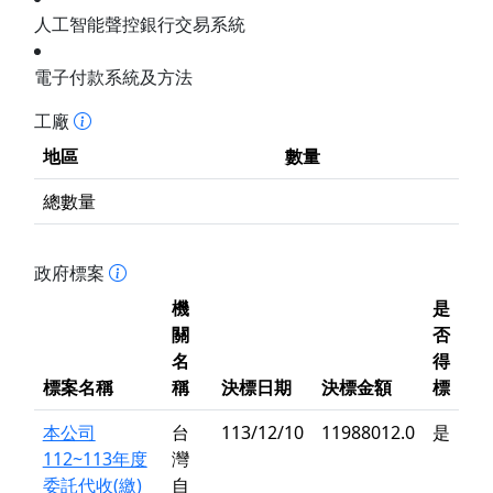
人工智能聲控銀行交易系統
電子付款系統及方法
工廠
地區
數量
總數量
政府標案
機
是
關
否
名
得
標案名稱
稱
決標日期
決標金額
標
本公司
台
113/12/10
11988012.0
是
112~113年度
灣
委託代收(繳)
自