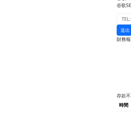
谷歌S
送出
財務
存款
時間