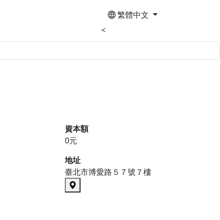
繁體中文
<
資本額
0元
地址
臺北市博愛路５７號７樓