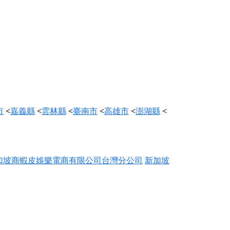
市
<
嘉義縣
<
雲林縣
<
臺南市
<
高雄市
<
澎湖縣
<
加坡商蝦皮娛樂電商有限公司台灣分公司
新加坡