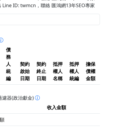
Line ID: twmcn
，聯絡 匯鴻網13年SEO專家
債
務
人
契約
契約
抵押
抵押
擔保
統
啟始
終止
權人
權人
債權
編
日期
日期
名稱
統編
金額
濾器(政治獻金)
收入金額
額