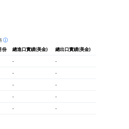
料
月份
總進口實績(美金)
總出口實績(美金)
-
-
-
-
-
-
-
-
-
-