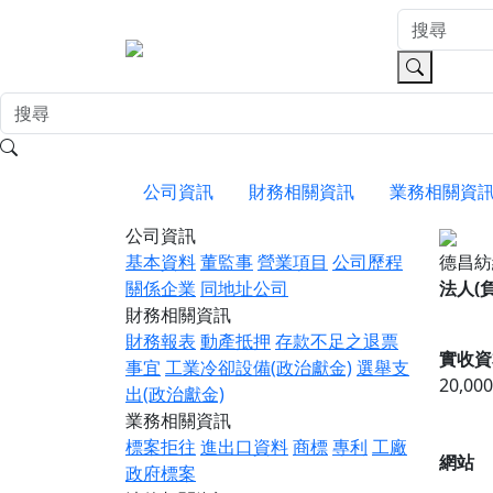
公司資訊
財務相關資訊
業務相關資
公司資訊
基本資料
董監事
營業項目
公司歷程
德昌
關係企業
同地址公司
法人(
財務相關資訊
財務報表
動產抵押
存款不足之退票
實收資
事宜
工業冷卻設備(政治獻金)
選舉支
20,00
出(政治獻金)
業務相關資訊
標案拒往
進出口資料
商標
專利
工廠
網站
政府標案