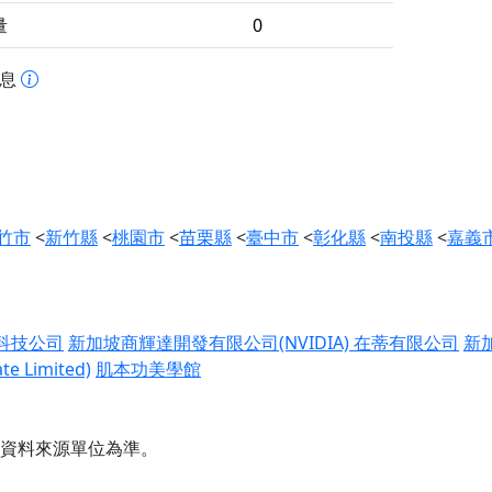
量
0
訊息
竹市
<
新竹縣
<
桃園市
<
苗栗縣
<
臺中市
<
彰化縣
<
南投縣
<
嘉義
科技公司
新加坡商輝達開發有限公司(NVIDIA)
在蒂有限公司
新
 Limited)
肌本功美學館
資料來源單位為準。