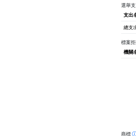
選舉支
支出
總支
標案
機關
商標