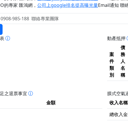
EO的專家 匯鴻網
，
公司上google排名提高曝光量
Email通知 聯絡 
報表
動產抵押
債
案
務
件
人
類
名
別
稱
不足之退票事宜
膜式空氣過
金額
收入名稱
總收入金