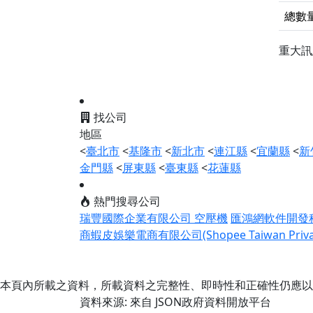
總數
重大
找公司
地區
<
臺北市
<
基隆市
<
新北市
<
連江縣
<
宜蘭縣
<
新
金門縣
<
屏東縣
<
臺東縣
<
花蓮縣
熱門搜尋公司
瑞豐國際企業有限公司 空壓機
匯鴻網軟件開發
商蝦皮娛樂電商有限公司(Shopee Taiwan Private
本頁內所載之資料，所載資料之完整性、即時性和正確性仍應以
資料來源: 來自 JSON政府資料開放平台