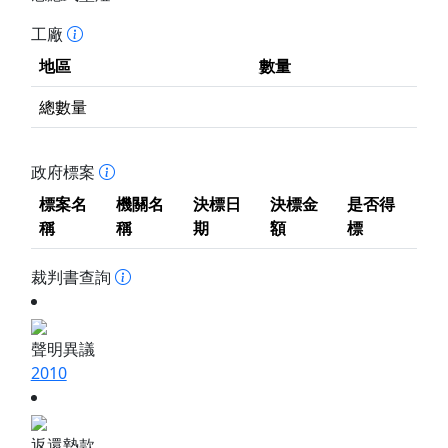
工廠
地區
數量
總數量
政府標案
標案名
機關名
決標日
決標金
是否得
稱
稱
期
額
標
裁判書查詢
聲明異議
2010
返還墊款