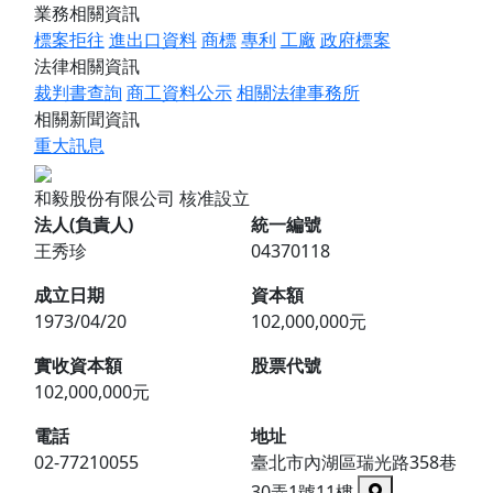
業務相關資訊
標案拒往
進出口資料
商標
專利
工廠
政府標案
法律相關資訊
裁判書查詢
商工資料公示
相關法律事務所
相關新聞資訊
重大訊息
和毅股份有限公司
核准設立
法人(負責人)
統一編號
王秀珍
04370118
成立日期
資本額
1973/04/20
102,000,000元
實收資本額
股票代號
102,000,000元
電話
地址
02-77210055
臺北市內湖區瑞光路358巷
30弄1號11樓