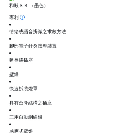
和毅ＳＢ （墨色）
專利
情緒或語音辨識之求救方法
腳部電子針灸按摩裝置
延長綫插座
壁燈
快速拆裝燈罩
具有凸脊結構之插座
三用自動剝線鉗
感應式壁燈