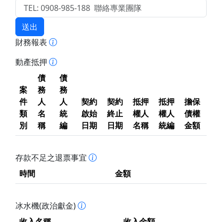
送出
財務報表
動產抵押
債
債
案
務
務
件
人
人
契約
契約
抵押
抵押
擔保
類
名
統
啟始
終止
權人
權人
債權
別
稱
編
日期
日期
名稱
統編
金額
存款不足之退票事宜
時間
金額
冰水機(政治獻金)
收入名稱
收入金額