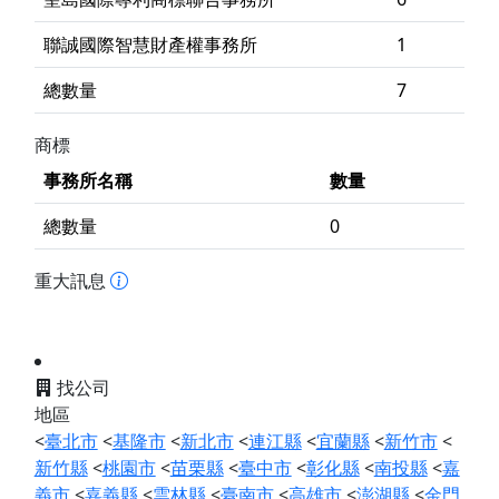
聯誠國際智慧財產權事務所
1
總數量
7
商標
事務所名稱
數量
總數量
0
重大訊息
找公司
地區
<
臺北市
<
基隆市
<
新北市
<
連江縣
<
宜蘭縣
<
新竹市
<
新竹縣
<
桃園市
<
苗栗縣
<
臺中市
<
彰化縣
<
南投縣
<
嘉
義市
<
嘉義縣
<
雲林縣
<
臺南市
<
高雄市
<
澎湖縣
<
金門