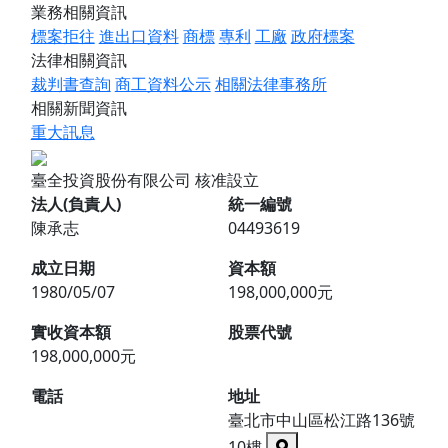
業務相關資訊
標案拒往
進出口資料
商標
專利
工廠
政府標案
法律相關資訊
裁判書查詢
商工資料公示
相關法律事務所
相關新聞資訊
重大訊息
臺全投資股份有限公司
核准設立
法人(負責人)
統一編號
陳承志
04493619
成立日期
資本額
1980/05/07
198,000,000元
實收資本額
股票代號
198,000,000元
電話
地址
臺北市中山區松江路136號
10樓