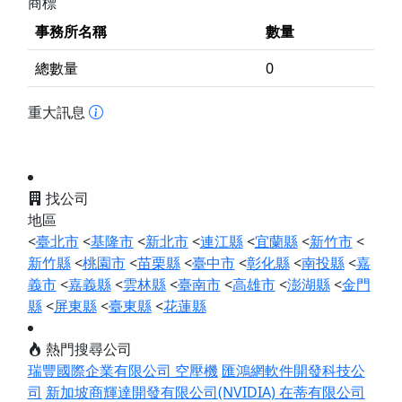
商標
事務所名稱
數量
總數量
0
重大訊息
找公司
地區
<
臺北市
<
基隆市
<
新北市
<
連江縣
<
宜蘭縣
<
新竹市
<
新竹縣
<
桃園市
<
苗栗縣
<
臺中市
<
彰化縣
<
南投縣
<
嘉
義市
<
嘉義縣
<
雲林縣
<
臺南市
<
高雄市
<
澎湖縣
<
金門
縣
<
屏東縣
<
臺東縣
<
花蓮縣
熱門搜尋公司
瑞豐國際企業有限公司 空壓機
匯鴻網軟件開發科技公
司
新加坡商輝達開發有限公司(NVIDIA)
在蒂有限公司