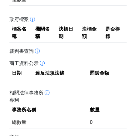
政府標案
標案名
機關名
決標日
決標金
是否得
稱
稱
期
額
標
裁判書查詢
商工資料公示
日期
違反法規法條
罰鍰金額
相關法律事務所
專利
事務所名稱
數量
總數量
0