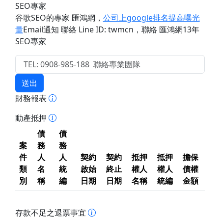
SEO專家
谷歌SEO的專家 匯鴻網
，
公司上google排名提高曝光
量
Email通知 聯絡 Line ID: twmcn
，聯絡 匯鴻網13年
SEO專家
送出
財務報表
動產抵押
債
債
案
務
務
件
人
人
契約
契約
抵押
抵押
擔保
類
名
統
啟始
終止
權人
權人
債權
別
稱
編
日期
日期
名稱
統編
金額
存款不足之退票事宜