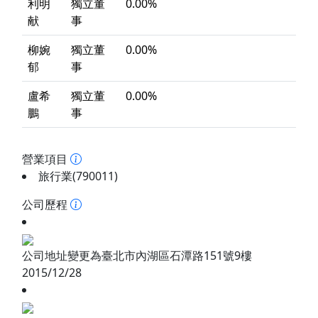
利明
獨立董
0.00%
献
事
柳婉
獨立董
0.00%
郁
事
盧希
獨立董
0.00%
鵬
事
營業項目
旅行業(790011)
公司歷程
公司地址變更為臺北市內湖區石潭路151號9樓
2015/12/28