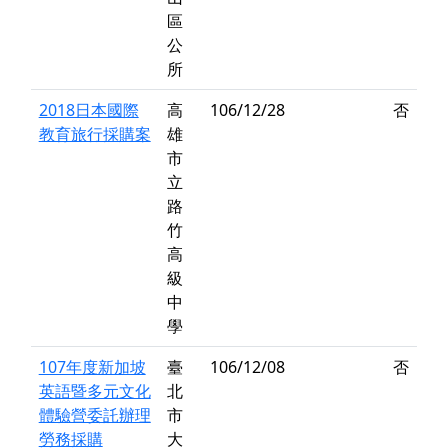
區
公
所
2018日本國際
高
106/12/28
否
教育旅行採購案
雄
市
立
路
竹
高
級
中
學
107年度新加坡
臺
106/12/08
否
英語暨多元文化
北
體驗營委託辦理
市
勞務採購
大