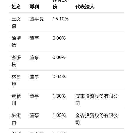
姓名
職稱
份
代表法人
王文
董事長
15.10%
傑
陳聖
董事
0.00%
德
游張
董事
0.00%
松
林超
董事
0.04%
驊
黃信
董事
1.30%
安東投資股份有限公
川
司
林淑
董事
1.05%
金杏投資股份有限公
貞
司