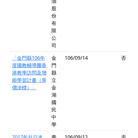
油
股
份
有
限
公
司
「金門縣106年
金
106/09/14
否
度國教輔導團香
門
港教學訪問及增
縣
能學習計畫（單
立
價決標）」
金
湖
國
民
中
學
2017年赴日本
臺
106/09/12
否