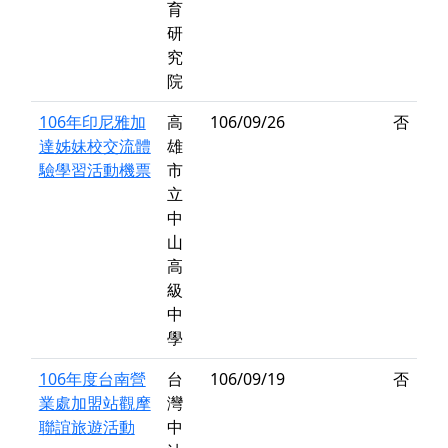
育
研
究
院
106年印尼雅加
高
106/09/26
否
達姊妹校交流體
雄
驗學習活動機票
市
立
中
山
高
級
中
學
106年度台南營
台
106/09/19
否
業處加盟站觀摩
灣
聯誼旅遊活動
中