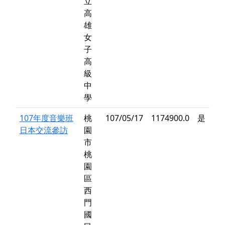
立
高
雄
女
子
高
級
中
學
107年度音樂班
桃
107/05/17
1174900.0
是
日本交流參訪
園
市
桃
園
區
西
門
國