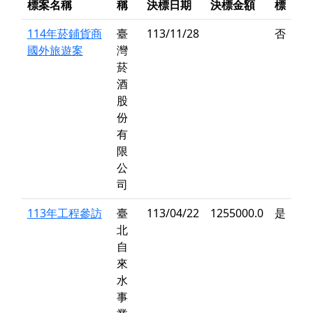
標案名稱
稱
決標日期
決標金額
標
114年菸鋪貨商
臺
113/11/28
否
國外旅遊案
灣
菸
酒
股
份
有
限
公
司
113年工程參訪
臺
113/04/22
1255000.0
是
北
自
來
水
事