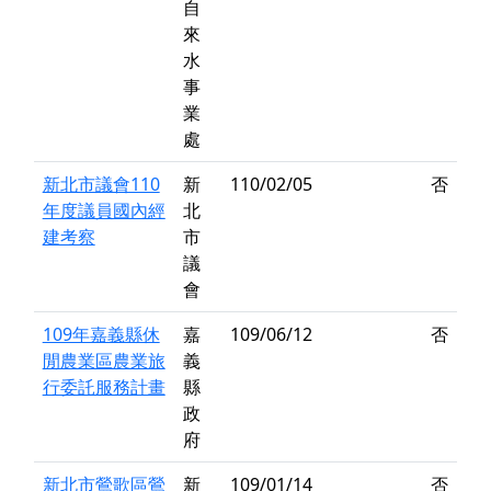
自
來
水
事
業
處
新北市議會110
新
110/02/05
否
年度議員國內經
北
建考察
市
議
會
109年嘉義縣休
嘉
109/06/12
否
閒農業區農業旅
義
行委託服務計畫
縣
政
府
新北市鶯歌區鶯
新
109/01/14
否