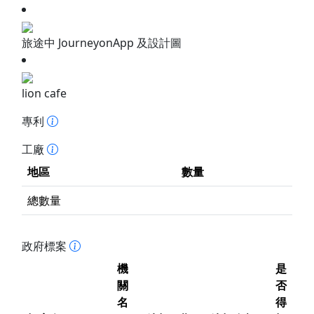
旅途中 JourneyonApp 及設計圖
lion cafe
專利
工廠
地區
數量
總數量
政府標案
機
是
關
否
名
得