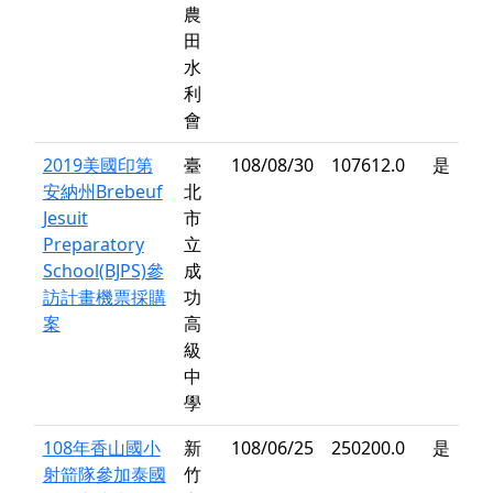
農
田
水
利
會
2019美國印第
臺
108/08/30
107612.0
是
安納州Brebeuf
北
Jesuit
市
Preparatory
立
School(BJPS)參
成
訪計畫機票採購
功
案
高
級
中
學
108年香山國小
新
108/06/25
250200.0
是
射箭隊參加泰國
竹