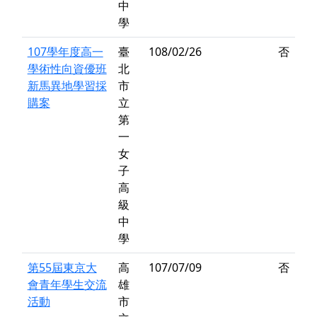
中
學
107學年度高一
臺
108/02/26
否
學術性向資優班
北
新馬異地學習採
市
購案
立
第
一
女
子
高
級
中
學
第55屆東京大
高
107/07/09
否
會青年學生交流
雄
活動
市