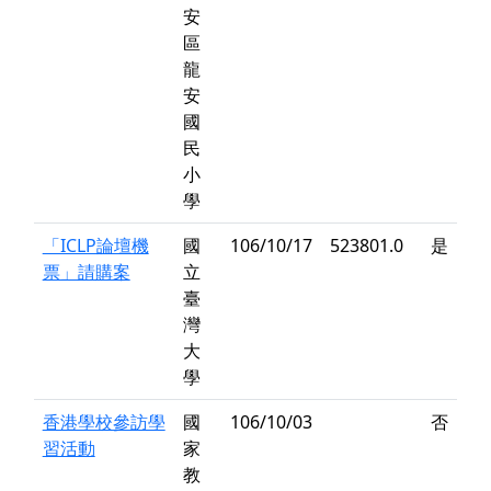
安
區
龍
安
國
民
小
學
「ICLP論壇機
國
106/10/17
523801.0
是
票」請購案
立
臺
灣
大
學
香港學校參訪學
國
106/10/03
否
習活動
家
教