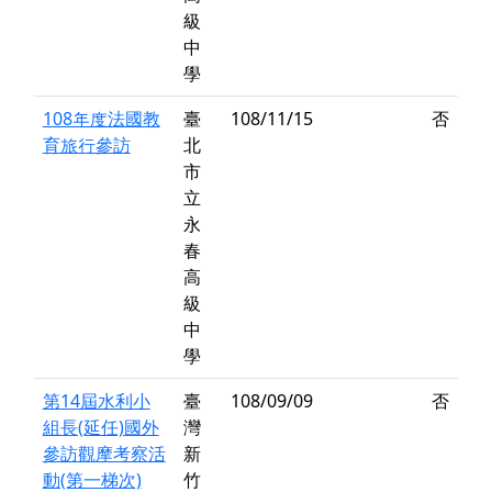
級
中
學
108年度法國教
臺
108/11/15
否
育旅行參訪
北
市
立
永
春
高
級
中
學
第14屆水利小
臺
108/09/09
否
組長(延任)國外
灣
參訪觀摩考察活
新
動(第一梯次)
竹