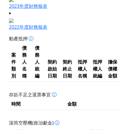
2023年度財務報表
2022年度財務報表
動產抵押
債
債
案
務
務
件
人
人
契約
契約
抵押
抵押
擔保
類
名
統
啟始
終止
權人
權人
債權
別
稱
編
日期
日期
名稱
統編
金額
存款不足之退票事宜
時間
金額
滾筒空壓機(政治獻金)