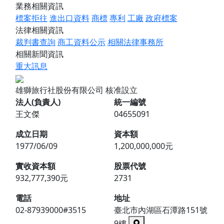
業務相關資訊
標案拒往
進出口資料
商標
專利
工廠
政府標案
法律相關資訊
裁判書查詢
商工資料公示
相關法律事務所
相關新聞資訊
重大訊息
雄獅旅行社股份有限公司
核准設立
法人(負責人)
統一編號
王文傑
04655091
成立日期
資本額
1977/06/09
1,200,000,000元
實收資本額
股票代號
932,777,390元
2731
電話
地址
02-87939000#3515
臺北市內湖區石潭路151號
9樓