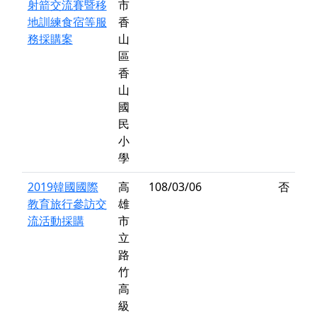
射箭交流賽暨移
市
地訓練食宿等服
香
務採購案
山
區
香
山
國
民
小
學
2019韓國國際
高
108/03/06
否
教育旅行參訪交
雄
流活動採購
市
立
路
竹
高
級