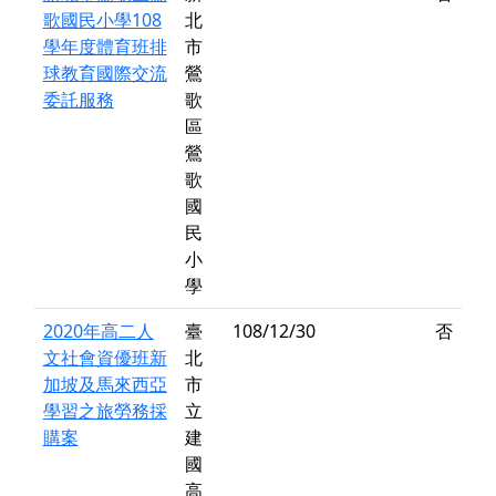
歌國民小學108
北
學年度體育班排
市
球教育國際交流
鶯
委託服務
歌
區
鶯
歌
國
民
小
學
2020年高二人
臺
108/12/30
否
文社會資優班新
北
加坡及馬來西亞
市
學習之旅勞務採
立
購案
建
國
高