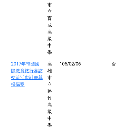
市
立
育
成
高
級
中
學
2017年韓國國
高
106/02/06
否
際教育旅行參訪
雄
交流活動計畫與
市
採購案
立
路
竹
高
級
中
學