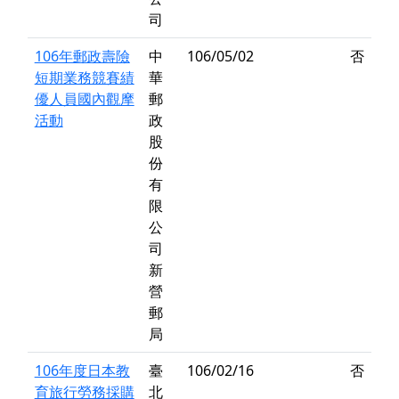
司
106年郵政壽險
中
106/05/02
否
短期業務競賽績
華
優人員國內觀摩
郵
活動
政
股
份
有
限
公
司
新
營
郵
局
106年度日本教
臺
106/02/16
否
育旅行勞務採購
北