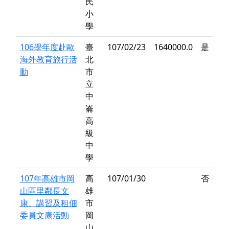
民
小
學
106學年度赴歐
臺
107/02/23
1640000.0
是
海外教育旅行活
北
動
市
立
中
崙
高
級
中
學
107年高雄市岡
高
107/01/30
否
山區里鄰長文
雄
康、講習及租佃
市
委員文康活動
岡
山