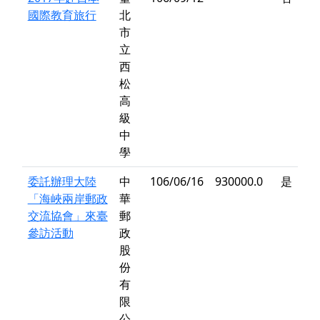
國際教育旅行
北
市
立
西
松
高
級
中
學
委託辦理大陸
中
106/06/16
930000.0
是
「海峽兩岸郵政
華
交流協會」來臺
郵
參訪活動
政
股
份
有
限
公