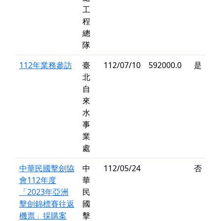
工
程
總
隊
112年業務參訪
臺
112/07/10
592000.0
是
北
自
來
水
事
業
處
中華民國擊劍協
中
112/05/24
否
會112年度
華
「2023年亞洲
民
擊劍錦標賽往返
國
機票」採購案
擊