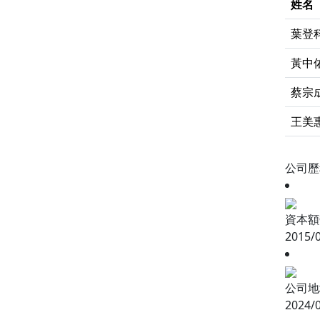
姓名
葉登
黃中
蔡宗
王美
公司
資本額變
2015/
公司地
2024/