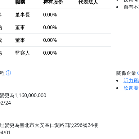
職稱
持有股份
代表法人
自有不動
科
董事長
0.00%
佑
董事
0.00%
成
董事
0.00%
惠
監察人
0.00%
歷程
關係企業
昕力資
欣衆股
更為1,160,000,000
02/24
址變更為臺北市大安區仁愛路四段296號24樓
04/01