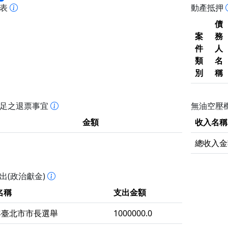
報表
動產抵押
債
案
務
件
人
類
名
別
稱
不足之退票事宜
無油空壓機
金額
收入名稱
總收入金
出(政治獻金)
名稱
支出金額
1年臺北市市長選舉
1000000.0