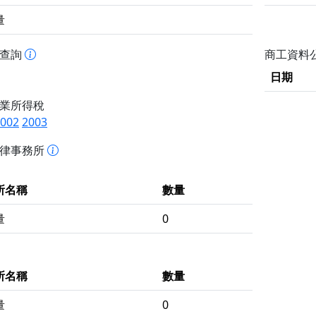
量
書查詢
商工資料
日期
業所得稅
002
2003
法律事務所
所名稱
數量
量
0
所名稱
數量
量
0