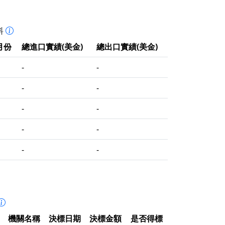
料
月份
總進口實績(美金)
總出口實績(美金)
-
-
-
-
-
-
-
-
-
-
機關名稱
決標日期
決標金額
是否得標