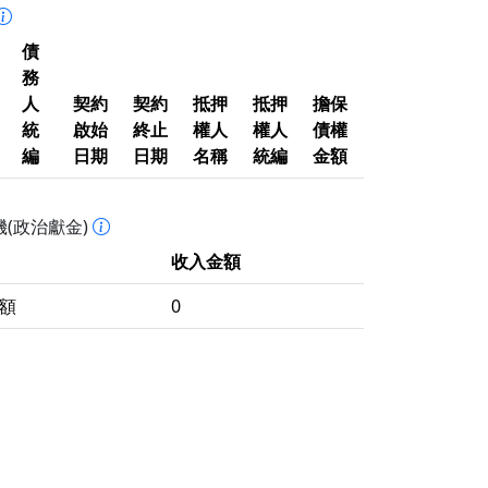
債
務
人
契約
契約
抵押
抵押
擔保
統
啟始
終止
權人
權人
債權
編
日期
日期
名稱
統編
金額
(政治獻金)
收入金額
額
0