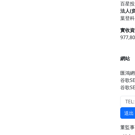
百星
法人(
葉登科
實收資
977,8
網站
匯鴻網
谷歌S
谷歌S
送出
董監