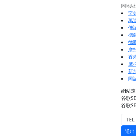
同地
奕
萬
佳
德商
德
摩
香
摩
新
同
網站速
谷歌S
谷歌S
送出