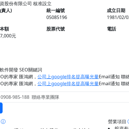
投資股份有限公司
核准設立
負責人)
統一編號
成立日期
05085196
1981/02/0
本額
股票代號
電話
07,000元
軟件開發 SEO關鍵詞
EO的專家 匯鴻網
，
公司上google排名提高曝光量
Email通知 聯絡 
EO的專家 匯鴻網
，
公司上google排名提高曝光量
Email通知 聯絡 
事
營業項目
投資有價