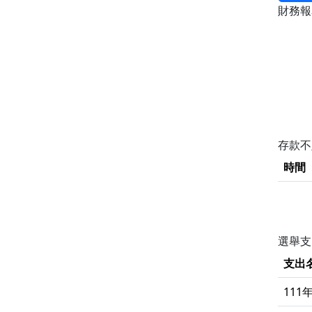
財務
存款
時間
選舉支
支出
11