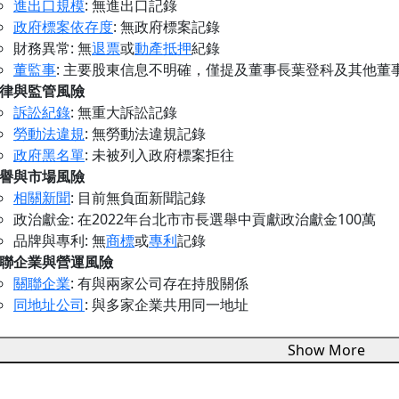
進出口規模
: 無進出口記錄
政府標案依存度
: 無政府標案記錄
財務異常: 無
退票
或
動產抵押
紀錄
董監事
: 主要股東信息不明確，僅提及董事長葉登科及其他董
律與監管風險
訴訟紀錄
: 無重大訴訟記錄
勞動法違規
: 無勞動法違規記錄
政府黑名單
: 未被列入政府標案拒往
譽與市場風險
相關新聞
: 目前無負面新聞記錄
政治獻金: 在2022年台北市市長選舉中貢獻政治獻金100萬
品牌與專利: 無
商標
或
專利
記錄
聯企業與營運風險
關聯企業
: 有與兩家公司存在持股關係
同地址公司
: 與多家企業共用同一地址
Show More