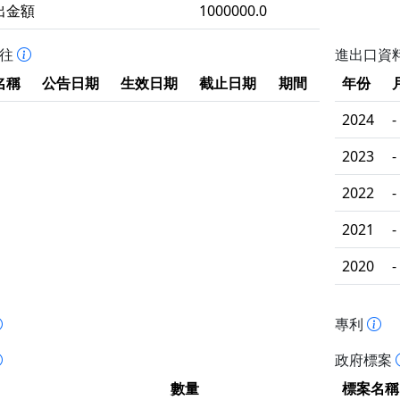
出金額
1000000.0
拒往
進出口資
名稱
公告日期
生效日期
截止日期
期間
年份
2024
-
2023
-
2022
-
2021
-
2020
-
專利
政府標案
數量
標案名稱