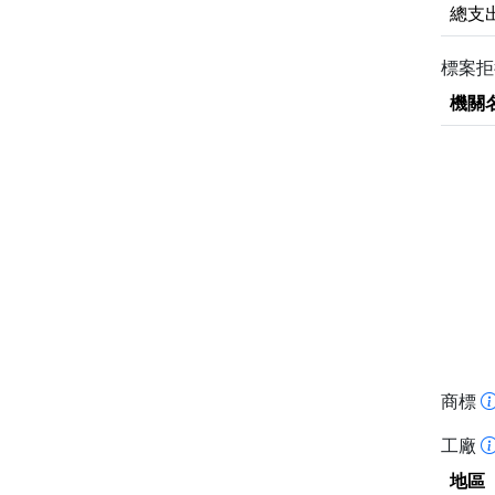
總支
標案
機關
商標
工廠
地區