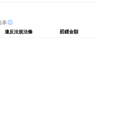
公示
違反法規法條
罰鍰金額