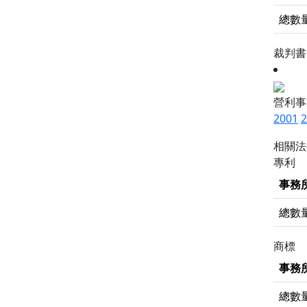
總數
裁判
營利事
2001
2
相關
專利
事務
總數
商標
事務
總數