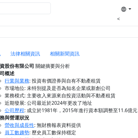
<
訊
法律相關資訊
相關新聞資訊
資股份有限公司
關鍵摘要與分析
司概述
行業與業務
: 投資有價證券與自有不動產租賃
市場地位: 未特別提及是否為知名企業或新創公司
業務模式: 主要收入來源來自投資活動與不動產租賃
近期發展: 公司最近於2024年更改了地址
公司歷程
: 成立於1981年，2015年進行資本額調整至11.6億元
務與營運狀況
營收與成長性
: 無財務報表資料提供
員工數趨勢
: 歷史員工數保持穩定