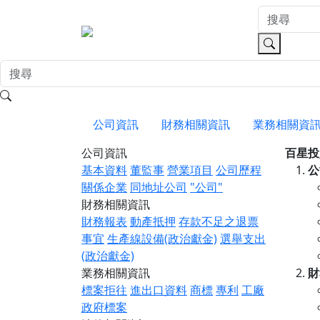
公司資訊
財務相關資訊
業務相關資
公司資訊
百星投
基本資料
董監事
營業項目
公司歷程
公
關係企業
同地址公司
"公司"
財務相關資訊
財務報表
動產抵押
存款不足之退票
事宜
生產線設備(政治獻金)
選舉支出
(政治獻金)
業務相關資訊
財
標案拒往
進出口資料
商標
專利
工廠
政府標案