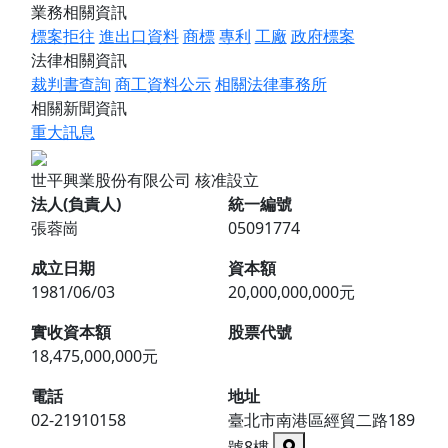
業務相關資訊
標案拒往
進出口資料
商標
專利
工廠
政府標案
法律相關資訊
裁判書查詢
商工資料公示
相關法律事務所
相關新聞資訊
重大訊息
世平興業股份有限公司
核准設立
法人(負責人)
統一編號
張蓉崗
05091774
成立日期
資本額
1981/06/03
20,000,000,000元
實收資本額
股票代號
18,475,000,000元
電話
地址
02-21910158
臺北市南港區經貿二路189
號8樓