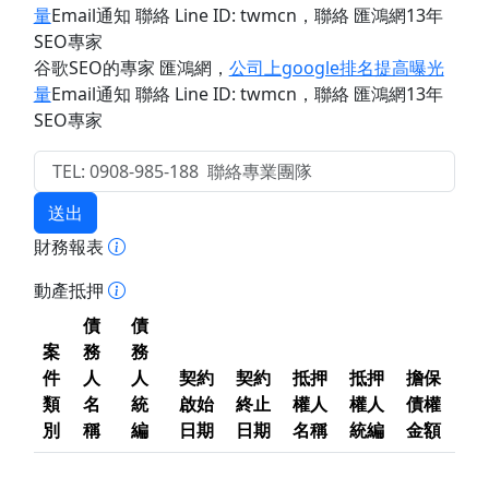
量
Email通知 聯絡 Line ID: twmcn
，聯絡 匯鴻網13年
SEO專家
谷歌SEO的專家 匯鴻網
，
公司上google排名提高曝光
量
Email通知 聯絡 Line ID: twmcn
，聯絡 匯鴻網13年
SEO專家
送出
財務報表
動產抵押
債
債
案
務
務
件
人
人
契約
契約
抵押
抵押
擔保
類
名
統
啟始
終止
權人
權人
債權
別
稱
編
日期
日期
名稱
統編
金額