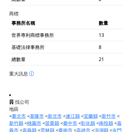
商標
事務所名稱
數量
世界專利商標事務所
13
基礎法律事務所
8
總數量
21
重大訊息
找公司
地區
<
臺北市
<
基隆市
<
新北市
<
連江縣
<
宜蘭縣
<
新竹市
<
新竹縣
<
桃園市
<
苗栗縣
<
臺中市
<
彰化縣
<
南投縣
<
嘉
義市
<
嘉義縣
<
雲林縣
<
臺南市
<
高雄市
<
澎湖縣
<
金門