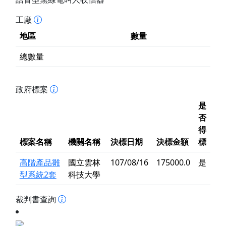
工廠
地區
數量
總數量
政府標案
是
否
得
標案名稱
機關名稱
決標日期
決標金額
標
高階產品雛
國立雲林
107/08/16
175000.0
是
型系統2套
科技大學
裁判書查詢