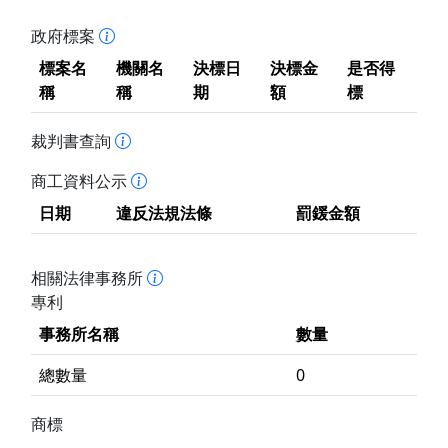
政府標案
標案名
機關名
決標日
決標金
是否得
稱
稱
期
額
標
裁判書查詢
商工資料公示
日期
違反法規法條
罰鍰金額
相關法律事務所
專利
事務所名稱
數量
總數量
0
商標