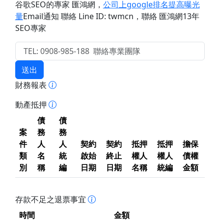
谷歌SEO的專家 匯鴻網
，
公司上google排名提高曝光
量
Email通知 聯絡 Line ID: twmcn
，聯絡 匯鴻網13年
SEO專家
送出
財務報表
動產抵押
債
債
案
務
務
件
人
人
契約
契約
抵押
抵押
擔保
類
名
統
啟始
終止
權人
權人
債權
別
稱
編
日期
日期
名稱
統編
金額
存款不足之退票事宜
時間
金額