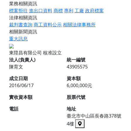
業務相關資訊
標案拒往
進出口資料
商標
專利
工廠
政府標案
法律相關資訊
裁判書查詢
商工資料公示
相關法律事務所
相關新聞資訊
重大訊息
東陞昌有限公司
核准設立
法人(負責人)
統一編號
陳育文
43905575
成立日期
資本額
2016/06/17
6,000,000元
實收資本額
股票代號
電話
地址
臺北市中山區長春路378號
4樓