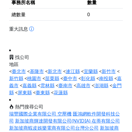
事務所名稱
數量
總數量
0
重大訊息
找公司
地區
<
臺北市
<
基隆市
<
新北市
<
連江縣
<
宜蘭縣
<
新竹市
<
新竹縣
<
桃園市
<
苗栗縣
<
臺中市
<
彰化縣
<
南投縣
<
嘉
義市
<
嘉義縣
<
雲林縣
<
臺南市
<
高雄市
<
澎湖縣
<
金門
縣
<
屏東縣
<
臺東縣
<
花蓮縣
熱門搜尋公司
瑞豐國際企業有限公司 空壓機
匯鴻網軟件開發科技公
司
新加坡商輝達開發有限公司(NVIDIA)
在蒂有限公司
新加坡商蝦皮娛樂電商有限公司台灣分公司
新加坡商