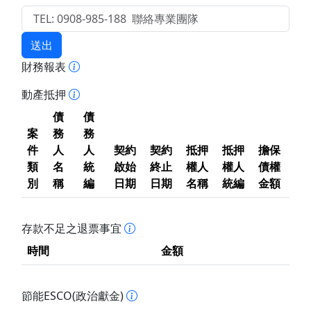
送出
財務報表
動產抵押
債
債
案
務
務
件
人
人
契約
契約
抵押
抵押
擔保
類
名
統
啟始
終止
權人
權人
債權
別
稱
編
日期
日期
名稱
統編
金額
存款不足之退票事宜
時間
金額
節能ESCO(政治獻金)