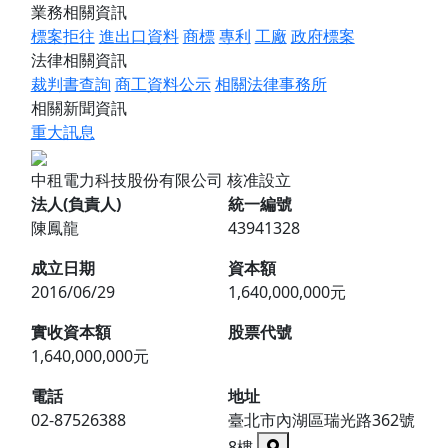
業務相關資訊
標案拒往
進出口資料
商標
專利
工廠
政府標案
法律相關資訊
裁判書查詢
商工資料公示
相關法律事務所
相關新聞資訊
重大訊息
中租電力科技股份有限公司
核准設立
法人(負責人)
統一編號
陳鳳龍
43941328
成立日期
資本額
2016/06/29
1,640,000,000元
實收資本額
股票代號
1,640,000,000元
電話
地址
02-87526388
臺北市內湖區瑞光路362號
8樓