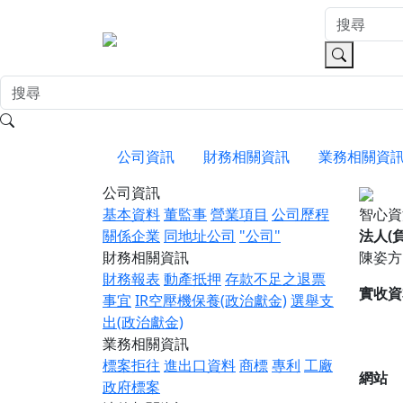
公司資訊
財務相關資訊
業務相關資
公司資訊
基本資料
董監事
營業項目
公司歷程
智心
關係企業
同地址公司
"公司"
法人(
財務相關資訊
陳姿方
財務報表
動產抵押
存款不足之退票
實收資
事宜
IR空壓機保養(政治獻金)
選舉支
出(政治獻金)
業務相關資訊
標案拒往
進出口資料
商標
專利
工廠
網站
政府標案