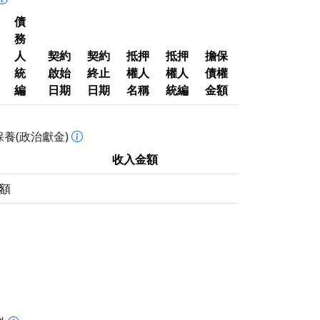
債
務
人
契約
契約
抵押
抵押
擔保
統
啟始
終止
權人
權人
債權
編
日期
日期
名稱
統編
金額
保養(政治獻金)
收入金額
額