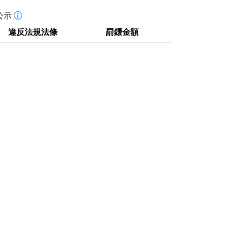
公示
違反法規法條
罰鍰金額