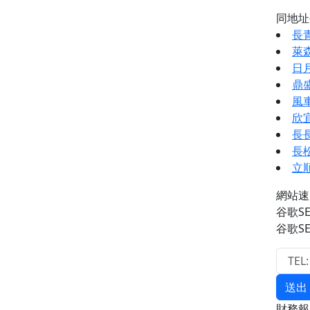
同地
長
萊
日
鼎
風
欣
長
長
立
網站速
谷歌S
谷歌S
送出
財務