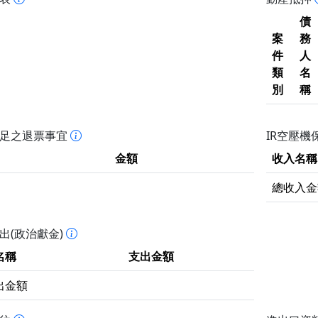
債
案
務
件
人
類
名
別
稱
不足之退票事宜
IR空壓機
金額
收入名稱
總收入金
出(政治獻金)
名稱
支出金額
出金額