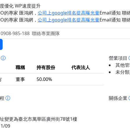
度優化 WP速度提升
EO的專家 匯鴻網
，
公司上google排名提高曝光量
Email通知 聯絡 
EO的專家 匯鴻網
，
公司上google排名提高曝光量
Email通知 聯絡 
事
營業項目
其他管理
職稱
持有股份
代表法人
未分類
方
董事
50.00%
歷程
關係企業
址變更為臺北市萬華區廣州街78號1樓
11/09