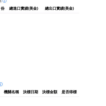
料
月份
總進口實績(美金)
總出口實績(美金)
機關名稱
決標日期
決標金額
是否得標