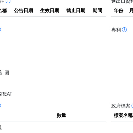
拒往
進出口資
名稱
公告日期
生效日期
截止日期
期間
年份
專利
計圖
GREAT
政府標案
數量
標案名稱
量