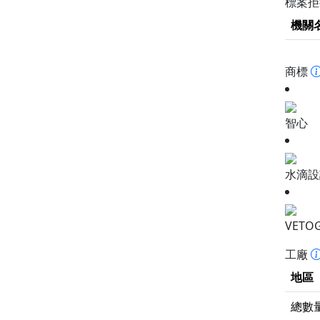
標案
機關
商標
智心
水滴設
VETO
工廠
地區
總數