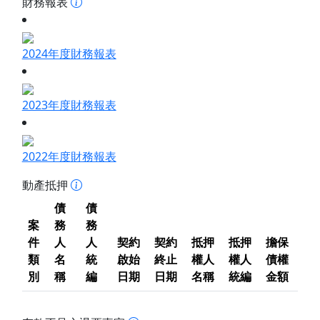
財務報表
2024年度財務報表
2023年度財務報表
2022年度財務報表
動產抵押
債
債
案
務
務
件
人
人
契約
契約
抵押
抵押
擔保
類
名
統
啟始
終止
權人
權人
債權
別
稱
編
日期
日期
名稱
統編
金額