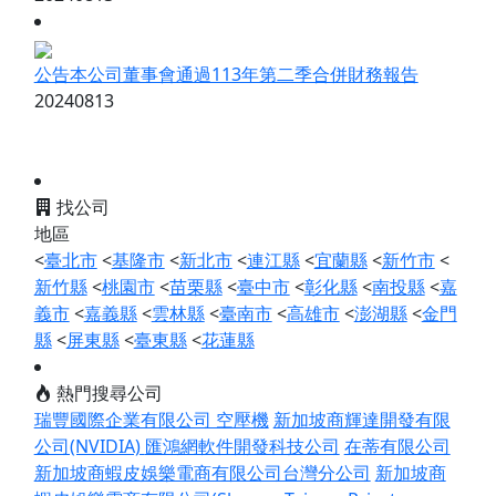
公告本公司董事會通過113年第二季合併財務報告
20240813
找公司
地區
<
臺北市
<
基隆市
<
新北市
<
連江縣
<
宜蘭縣
<
新竹市
<
新竹縣
<
桃園市
<
苗栗縣
<
臺中市
<
彰化縣
<
南投縣
<
嘉
義市
<
嘉義縣
<
雲林縣
<
臺南市
<
高雄市
<
澎湖縣
<
金門
縣
<
屏東縣
<
臺東縣
<
花蓮縣
熱門搜尋公司
瑞豐國際企業有限公司 空壓機
新加坡商輝達開發有限
公司(NVIDIA)
匯鴻網軟件開發科技公司
在蒂有限公司
新加坡商蝦皮娛樂電商有限公司台灣分公司
新加坡商