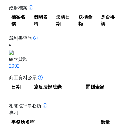
政府標案
標案名
機關名
決標日
決標金
是否得
稱
稱
期
額
標
裁判書查詢
給付貨款
2002
商工資料公示
日期
違反法規法條
罰鍰金額
相關法律事務所
專利
事務所名稱
數量