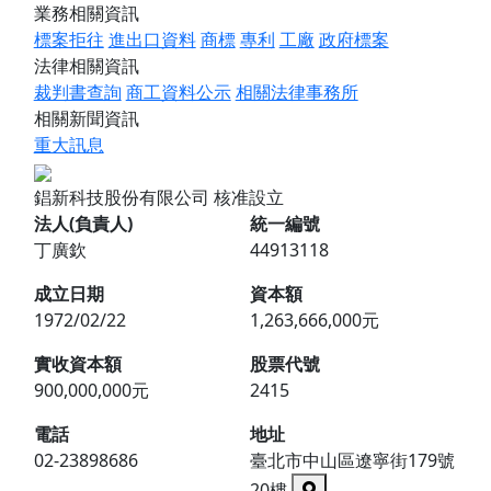
業務相關資訊
標案拒往
進出口資料
商標
專利
工廠
政府標案
法律相關資訊
裁判書查詢
商工資料公示
相關法律事務所
相關新聞資訊
重大訊息
錩新科技股份有限公司
核准設立
法人(負責人)
統一編號
丁廣欽
44913118
成立日期
資本額
1972/02/22
1,263,666,000元
實收資本額
股票代號
900,000,000元
2415
電話
地址
02-23898686
臺北市中山區遼寧街179號
20樓