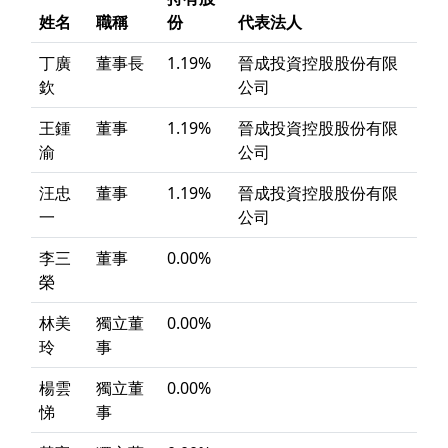
姓名
職稱
份
代表法人
丁廣
董事長
1.19%
晉成投資控股股份有限
欽
公司
王鍾
董事
1.19%
晉成投資控股股份有限
渝
公司
汪忠
董事
1.19%
晉成投資控股股份有限
一
公司
李三
董事
0.00%
榮
林美
獨立董
0.00%
玲
事
楊雲
獨立董
0.00%
悌
事