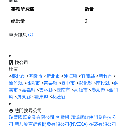
商標
事務所名稱
數量
總數量
0
重大訊息
找公司
地區
<
臺北市
<
基隆市
<
新北市
<
連江縣
<
宜蘭縣
<
新竹市
<
新竹縣
<
桃園市
<
苗栗縣
<
臺中市
<
彰化縣
<
南投縣
<
嘉
義市
<
嘉義縣
<
雲林縣
<
臺南市
<
高雄市
<
澎湖縣
<
金門
縣
<
屏東縣
<
臺東縣
<
花蓮縣
熱門搜尋公司
瑞豐國際企業有限公司 空壓機
匯鴻網軟件開發科技公
司
新加坡商輝達開發有限公司(NVIDIA)
在蒂有限公司