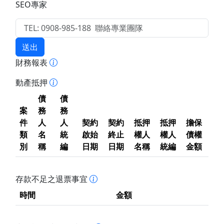
SEO專家
送出
財務報表
動產抵押
債
債
案
務
務
件
人
人
契約
契約
抵押
抵押
擔保
類
名
統
啟始
終止
權人
權人
債權
別
稱
編
日期
日期
名稱
統編
金額
存款不足之退票事宜
時間
金額