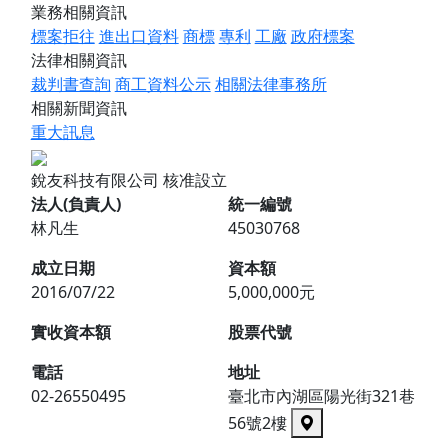
業務相關資訊
標案拒往
進出口資料
商標
專利
工廠
政府標案
法律相關資訊
裁判書查詢
商工資料公示
相關法律事務所
相關新聞資訊
重大訊息
銳友科技有限公司
核准設立
法人(負責人)
統一編號
林凡生
45030768
成立日期
資本額
2016/07/22
5,000,000元
實收資本額
股票代號
電話
地址
02-26550495
臺北市內湖區陽光街321巷
56號2樓