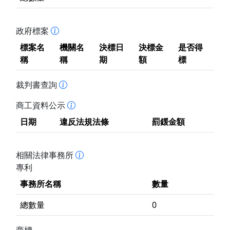
政府標案
標案名
機關名
決標日
決標金
是否得
稱
稱
期
額
標
裁判書查詢
商工資料公示
日期
違反法規法條
罰鍰金額
相關法律事務所
專利
事務所名稱
數量
總數量
0