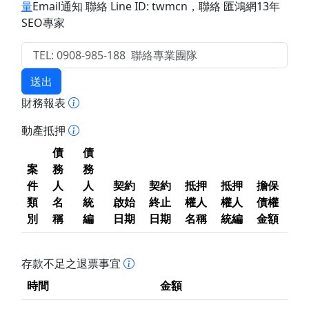
量
Email通知 聯絡 Line ID: twmcn
，聯絡 匯鴻網13年
SEO專家
送出
財務報表
動產抵押
債
債
案
務
務
件
人
人
契約
契約
抵押
抵押
擔保
類
名
統
啟始
終止
權人
權人
債權
別
稱
編
日期
日期
名稱
統編
金額
存款不足之退票事宜
時間
金額