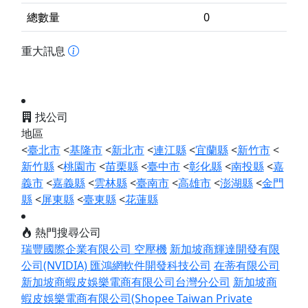
總數量
0
重大訊息
找公司
地區
<
臺北市
<
基隆市
<
新北市
<
連江縣
<
宜蘭縣
<
新竹市
<
新竹縣
<
桃園市
<
苗栗縣
<
臺中市
<
彰化縣
<
南投縣
<
嘉
義市
<
嘉義縣
<
雲林縣
<
臺南市
<
高雄市
<
澎湖縣
<
金門
縣
<
屏東縣
<
臺東縣
<
花蓮縣
熱門搜尋公司
瑞豐國際企業有限公司 空壓機
新加坡商輝達開發有限
公司(NVIDIA)
匯鴻網軟件開發科技公司
在蒂有限公司
新加坡商蝦皮娛樂電商有限公司台灣分公司
新加坡商
蝦皮娛樂電商有限公司(Shopee Taiwan Private