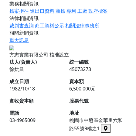
業務相關資訊
標案拒往
進出口資料
商標
專利
工廠
政府標案
法律相關資訊
裁判書查詢
商工資料公示
相關法律事務所
相關新聞資訊
重大訊息
方志實業有限公司
核准設立
法人(負責人)
統一編號
徐烘昌
45073273
成立日期
資本額
1982/10/18
6,500,000元
實收資本額
股票代號
電話
地址
03-4965009
桃園市中壢區金華里六和
路55號9樓之1