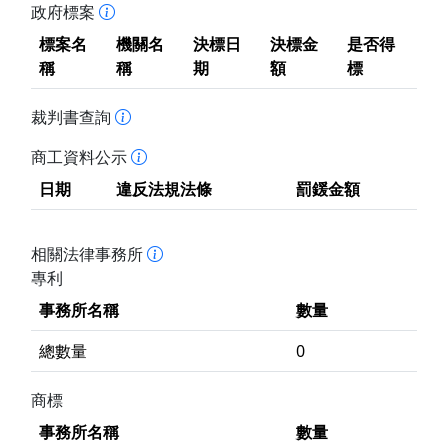
政府標案
標案名
機關名
決標日
決標金
是否得
稱
稱
期
額
標
裁判書查詢
商工資料公示
日期
違反法規法條
罰鍰金額
相關法律事務所
專利
事務所名稱
數量
總數量
0
商標
事務所名稱
數量