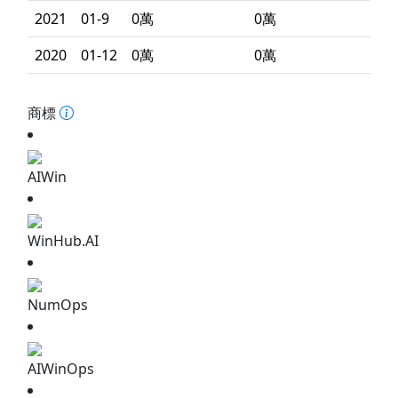
2021
01-9
0萬
0萬
2020
01-12
0萬
0萬
商標
AIWin
WinHub.AI
NumOps
AIWinOps