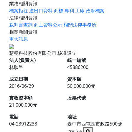
業務相關資訊
標案拒往
進出口資料
商標
專利
工廠
政府標案
法律相關資訊
裁判書查詢
商工資料公示
相關法律事務所
相關新聞資訊
重大訊息
慧穩科技股份有限公司
核准設立
法人(負責人)
統一編號
林耿呈
45886200
成立日期
資本額
2016/06/29
50,000,000元
實收資本額
股票代號
21,000,000元
電話
地址
04-23912238
臺中市西屯區市政路500號
7樓之6