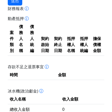
送出
財務報表
動產抵押
債
債
案
務
務
件
人
人
契約
契約
抵押
抵押
擔保
類
名
統
啟始
終止
權人
權人
債權
別
稱
編
日期
日期
名稱
統編
金額
存款不足之退票事宜
時間
金額
冰水機(政治獻金)
收入名稱
收入金額
總收入金額
0