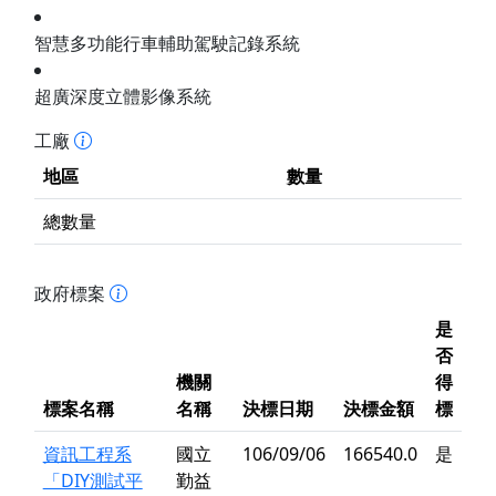
智慧多功能行車輔助駕駛記錄系統
超廣深度立體影像系統
工廠
地區
數量
總數量
政府標案
是
否
機關
得
標案名稱
名稱
決標日期
決標金額
標
資訊工程系
國立
106/09/06
166540.0
是
「DIY測試平
勤益