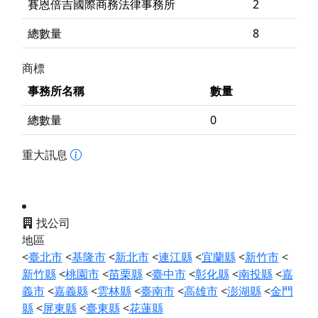
賽恩倍吉國際商務法律事務所
2
總數量
8
商標
事務所名稱
數量
總數量
0
重大訊息
找公司
地區
<
臺北市
<
基隆市
<
新北市
<
連江縣
<
宜蘭縣
<
新竹市
<
新竹縣
<
桃園市
<
苗栗縣
<
臺中市
<
彰化縣
<
南投縣
<
嘉
義市
<
嘉義縣
<
雲林縣
<
臺南市
<
高雄市
<
澎湖縣
<
金門
縣
<
屏東縣
<
臺東縣
<
花蓮縣