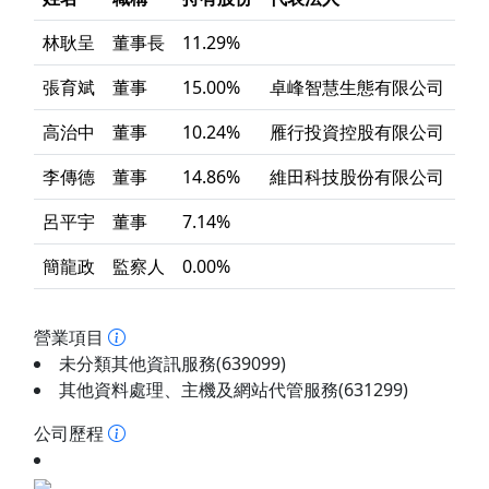
林耿呈
董事長
11.29%
張育斌
董事
15.00%
卓峰智慧生態有限公司
高治中
董事
10.24%
雁行投資控股有限公司
李傳德
董事
14.86%
維田科技股份有限公司
呂平宇
董事
7.14%
簡龍政
監察人
0.00%
營業項目
未分類其他資訊服務(639099)
其他資料處理、主機及網站代管服務(631299)
公司歷程