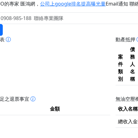
EO的專家 匯鴻網
，
公司上google排名提高曝光量
Email通知 聯絡 
報表
動產抵押
債
案
務
件
人
類
名
別
稱
不足之退票事宜
無油空壓機
金額
收入名稱
總收入金