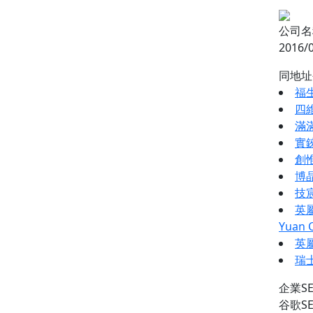
公司名
2016/
同地
福
四
滿
實
創
博
技
英
Yuan C
英
瑞
企業S
谷歌S