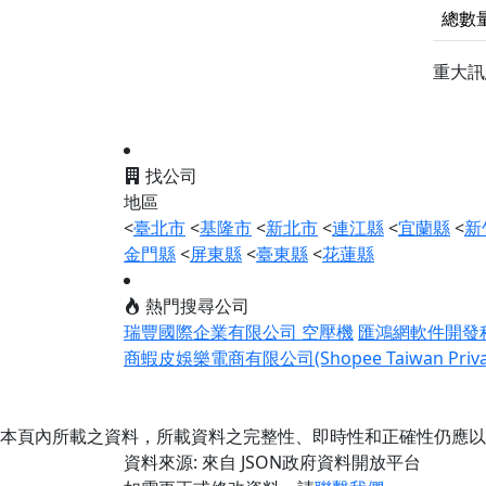
總數
重大
找公司
地區
<
臺北市
<
基隆市
<
新北市
<
連江縣
<
宜蘭縣
<
新
金門縣
<
屏東縣
<
臺東縣
<
花蓮縣
熱門搜尋公司
瑞豐國際企業有限公司 空壓機
匯鴻網軟件開發
商蝦皮娛樂電商有限公司(Shopee Taiwan Private
本頁內所載之資料，所載資料之完整性、即時性和正確性仍應以
資料來源: 來自 JSON政府資料開放平台