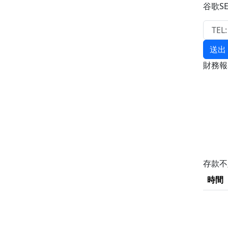
谷歌S
送出
財務
存款
時間