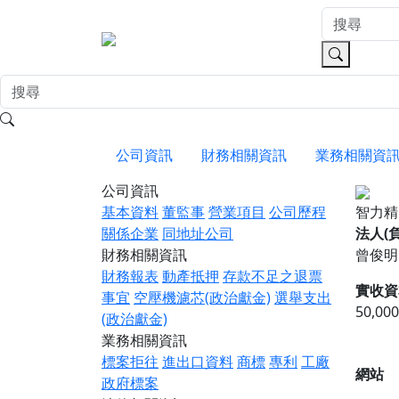
公司資訊
財務相關資訊
業務相關資
公司資訊
基本資料
董監事
營業項目
公司歷程
智力精
關係企業
同地址公司
法人(
財務相關資訊
曾俊明
財務報表
動產抵押
存款不足之退票
實收資
事宜
空壓機濾芯(政治獻金)
選舉支出
50,00
(政治獻金)
業務相關資訊
標案拒往
進出口資料
商標
專利
工廠
網站
政府標案