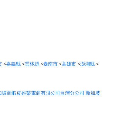
市
<
嘉義縣
<
雲林縣
<
臺南市
<
高雄市
<
澎湖縣
<
加坡商蝦皮娛樂電商有限公司台灣分公司
新加坡