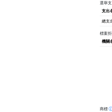
選舉支
支出
總支
標案
機關
商標