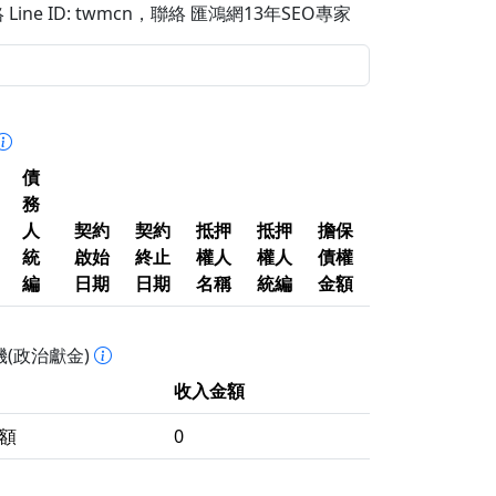
Line ID: twmcn
，聯絡 匯鴻網13年SEO專家
債
務
人
契約
契約
抵押
抵押
擔保
統
啟始
終止
權人
權人
債權
編
日期
日期
名稱
統編
金額
(政治獻金)
收入金額
額
0