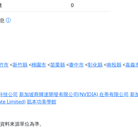
量
0
訊息
竹市
<
新竹縣
<
桃園市
<
苗栗縣
<
臺中市
<
彰化縣
<
南投縣
<
嘉義
科技公司
新加坡商輝達開發有限公司(NVIDIA)
在蒂有限公司
新
 Limited)
肌本功美學館
資料來源單位為準。