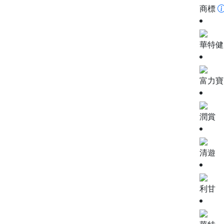
商標
華特健
富力寶 
潤賞
清遊
利甘