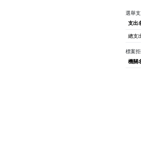
選舉支
支出
總支
標案
機關