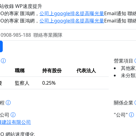
網站收錄 WP速度提升
EO的專家 匯鴻網
，
公司上google排名提高曝光量
Email通知 聯絡 
EO的專家 匯鴻網
，
公司上google排名提高曝光量
Email通知 聯絡 
事
營業項目
其他家用
職稱
持有股份
代表法人
未分類
慶
監察人
0.25%
歷程
關係企業
址公司
"公司"
興建設有限公司
EO 網站速度優化