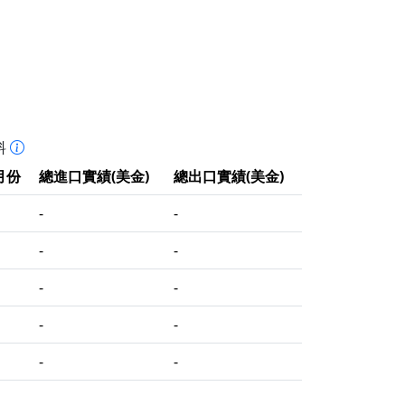
料
月份
總進口實績(美金)
總出口實績(美金)
-
-
-
-
-
-
-
-
-
-