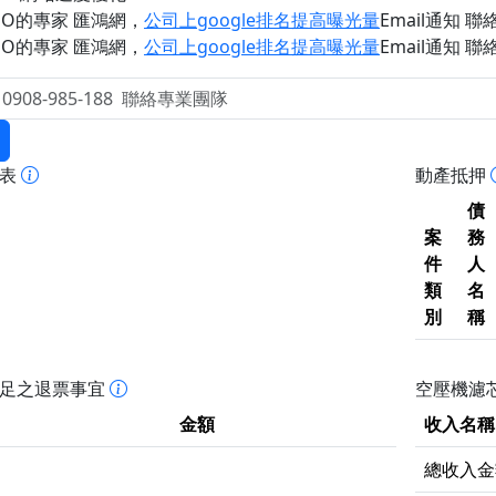
EO的專家 匯鴻網
，
公司上google排名提高曝光量
Email通知 聯絡 
EO的專家 匯鴻網
，
公司上google排名提高曝光量
Email通知 聯絡 
報表
動產抵押
債
案
務
件
人
類
名
別
稱
不足之退票事宜
空壓機濾芯
金額
收入名稱
總收入金