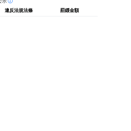
公示
違反法規法條
罰鍰金額