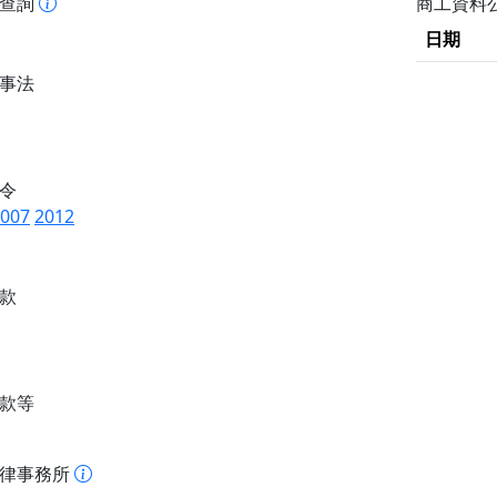
書查詢
商工資料
日期
事法
令
007
2012
款
款等
法律事務所