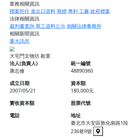
業務相關資訊
標案拒往
進出口資料
商標
專利
工廠
政府標案
法律相關資訊
裁判書查詢
商工資料公示
相關法律事務所
相關新聞資訊
重大訊息
大宅門文物坊
歇業
法人(負責人)
統一編號
康志修
48890360
成立日期
資本額
2007/05/21
180,000元
實收資本額
股票代號
電話
地址
臺北市大安區敦化南路1段
236巷9號