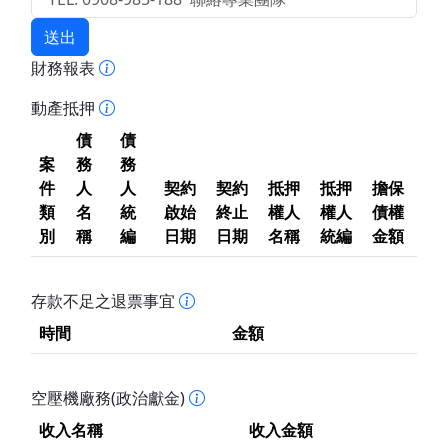
送出
財務報表
動產抵押
債
債
案
務
務
件
人
人
契約
契約
抵押
抵押
擔保
類
名
統
啟始
終止
權人
權人
債權
別
稱
編
日期
日期
名稱
統編
金額
存款不足之退票事宜
時間
金額
空壓機廠務(政治獻金)
收入名稱
收入金額