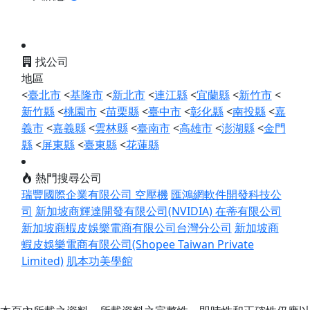
找公司
地區
<
臺北市
<
基隆市
<
新北市
<
連江縣
<
宜蘭縣
<
新竹市
<
新竹縣
<
桃園市
<
苗栗縣
<
臺中市
<
彰化縣
<
南投縣
<
嘉
義市
<
嘉義縣
<
雲林縣
<
臺南市
<
高雄市
<
澎湖縣
<
金門
縣
<
屏東縣
<
臺東縣
<
花蓮縣
熱門搜尋公司
瑞豐國際企業有限公司 空壓機
匯鴻網軟件開發科技公
司
新加坡商輝達開發有限公司(NVIDIA)
在蒂有限公司
新加坡商蝦皮娛樂電商有限公司台灣分公司
新加坡商
蝦皮娛樂電商有限公司(Shopee Taiwan Private
Limited)
肌本功美學館