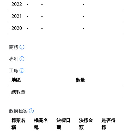
2022
-
-
-
2021
-
-
-
2020
-
-
-
商標
專利
工廠
地區
數量
總數量
政府標案
標案名
機關名
決標日
決標金
是否得
稱
稱
期
額
標