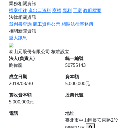
業務相關資訊
標案拒往
進出口資料
商標
專利
工廠
政府標案
法律相關資訊
裁判書查詢
商工資料公示
相關法律事務所
相關新聞資訊
重大訊息
泰山元股份有限公司
核准設立
法人(負責人)
統一編號
劉偉龍
50755143
成立日期
資本額
2018/03/30
5,000,000元
實收資本額
股票代號
5,000,000元
電話
地址
臺北市中山區長安東路2段
99號11樓