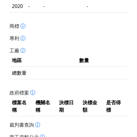
2020
-
-
-
商標
專利
工廠
地區
數量
總數量
政府標案
標案名
機關名
決標日
決標金
是否得
稱
稱
期
額
標
裁判書查詢