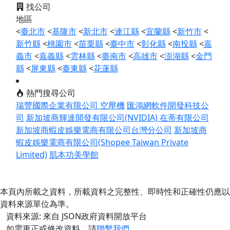
找公司
地區
<
臺北市
<
基隆市
<
新北市
<
連江縣
<
宜蘭縣
<
新竹市
<
新竹縣
<
桃園市
<
苗栗縣
<
臺中市
<
彰化縣
<
南投縣
<
嘉
義市
<
嘉義縣
<
雲林縣
<
臺南市
<
高雄市
<
澎湖縣
<
金門
縣
<
屏東縣
<
臺東縣
<
花蓮縣
熱門搜尋公司
瑞豐國際企業有限公司 空壓機
匯鴻網軟件開發科技公
司
新加坡商輝達開發有限公司(NVIDIA)
在蒂有限公司
新加坡商蝦皮娛樂電商有限公司台灣分公司
新加坡商
蝦皮娛樂電商有限公司(Shopee Taiwan Private
Limited)
肌本功美學館
本頁內所載之資料，所載資料之完整性、即時性和正確性仍應以
資料來源單位為準。
資料來源: 來自 JSON政府資料開放平台
如需更正或修改資料，請
聯繫我們