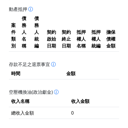
動產抵押
債
債
案
務
務
件
人
人
契約
契約
抵押
抵押
擔保
類
名
統
啟始
終止
權人
權人
債權
別
稱
編
日期
日期
名稱
統編
金額
存款不足之退票事宜
時間
金額
空壓機換油(政治獻金)
收入名稱
收入金額
總收入金額
0