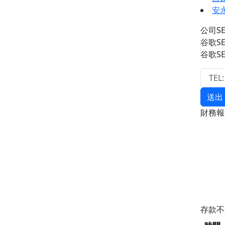
安
公司S
谷歌S
谷歌S
送出
財務
存款