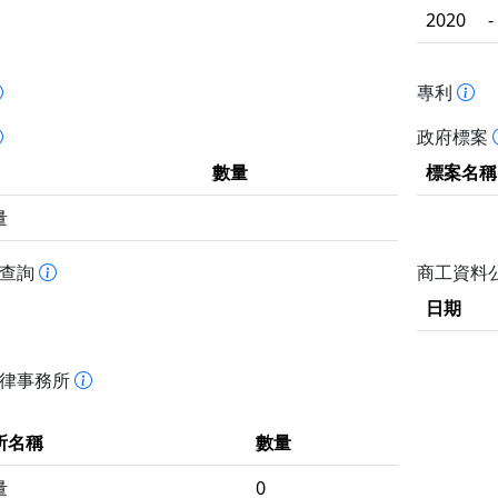
2020
-
專利
政府標案
數量
標案名稱
量
書查詢
商工資料
日期
法律事務所
所名稱
數量
量
0