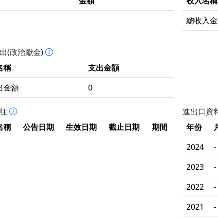
金額
收入名稱
總收入金
出(政治獻金)
名稱
支出金額
出金額
0
拒往
進出口資
名稱
公告日期
生效日期
截止日期
期間
年份
2024
-
2023
-
2022
-
2021
-