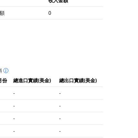
收入金額
額
0
料
月份
總進口實績(美金)
總出口實績(美金)
-
-
-
-
-
-
-
-