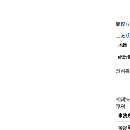
商標
工廠
地區
總數
裁判
相關
專利
事務
總數