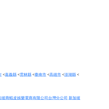
市
<
嘉義縣
<
雲林縣
<
臺南市
<
高雄市
<
澎湖縣
<
加坡商蝦皮娛樂電商有限公司台灣分公司
新加坡