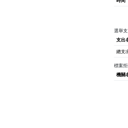
時間
選舉支
支出
總支
標案
機關