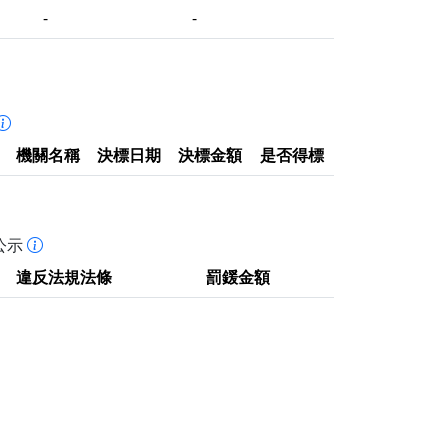
-
-
機關名稱
決標日期
決標金額
是否得標
公示
違反法規法條
罰鍰金額