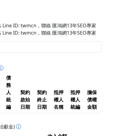
Line ID: twmcn
，聯絡 匯鴻網13年SEO專家
Line ID: twmcn
，聯絡 匯鴻網13年SEO專家
債
務
人
契約
契約
抵押
抵押
擔保
統
啟始
終止
權人
權人
債權
編
日期
日期
名稱
統編
金額
治獻金)