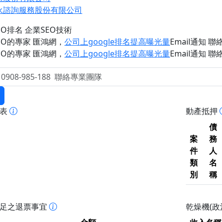
永諮詢服務股份有限公司
EO排名 企業SEO技術
EO的專家 匯鴻網
，
公司上google排名提高曝光量
Email通知 聯絡 
EO的專家 匯鴻網
，
公司上google排名提高曝光量
Email通知 聯絡 
報表
動產抵押
債
案
務
件
人
類
名
別
稱
不足之退票事宜
乾燥機(政