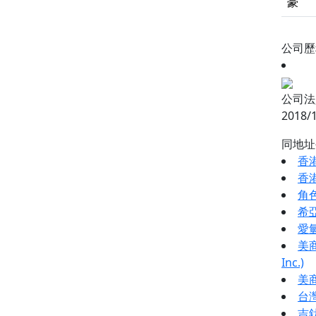
豪
公司
公司法
2018/
同地
香
香港
角
希
愛
美商
Inc.)
美
台
吉