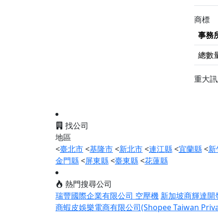
商標
事務
總數
重大
找公司
地區
<
臺北市
<
基隆市
<
新北市
<
連江縣
<
宜蘭縣
<
新
金門縣
<
屏東縣
<
臺東縣
<
花蓮縣
熱門搜尋公司
瑞豐國際企業有限公司 空壓機
新加坡商輝達開發有
商蝦皮娛樂電商有限公司(Shopee Taiwan Private