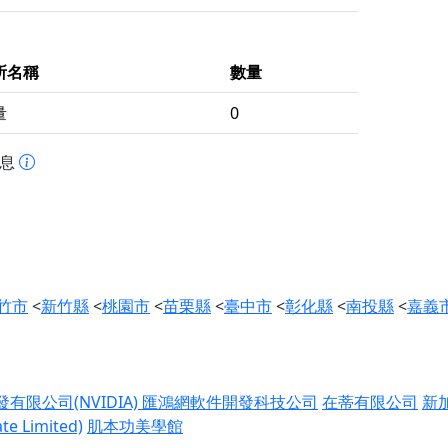
所名稱
數量
量
0
訊息
竹市
<
新竹縣
<
桃園市
<
苗栗縣
<
臺中市
<
彰化縣
<
南投縣
<
嘉義
限公司(NVIDIA)
匯鴻網軟件開發科技公司
在蒂有限公司
新
 Limited)
肌本功美學館