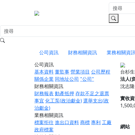
公司資訊
財務相關資訊
業務相關資
公司資訊
基本資料
董監事
營業項目
公司歷程
台杉
關係企業
同地址公司
"公司"
法人(
財務相關資訊
沈志隆
財務報表
動產抵押
存款不足之退票
實收資
事宜
化工泵(政治獻金)
選舉支出(政
1,500
治獻金)
業務相關資訊
標案拒往
進出口資料
商標
專利
工廠
網站
政府標案