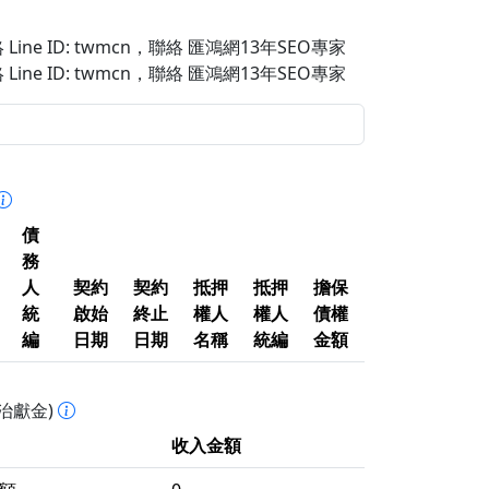
Line ID: twmcn
，聯絡 匯鴻網13年SEO專家
Line ID: twmcn
，聯絡 匯鴻網13年SEO專家
債
務
人
契約
契約
抵押
抵押
擔保
統
啟始
終止
權人
權人
債權
編
日期
日期
名稱
統編
金額
治獻金)
收入金額