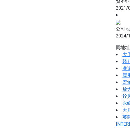
資本額變
2021/
公司地
2024/
同地
大
醫
睿
應
宏
放
銓
永
大
英商
INTER