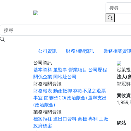
公司資訊
財務相關資訊
業務相關資
公司資訊
基本資料
董監事
營業項目
公司歷程
泓策
關係企業
同地址公司
法人(
財務相關資訊
郭冠群
財務報表
動產抵押
存款不足之退票
實收資
事宜
節能ESCO(政治獻金)
選舉支出
1,959
(政治獻金)
業務相關資訊
標案拒往
進出口資料
商標
專利
工廠
網站
政府標案