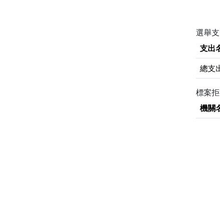
選舉支
支出
總支
標案
機關