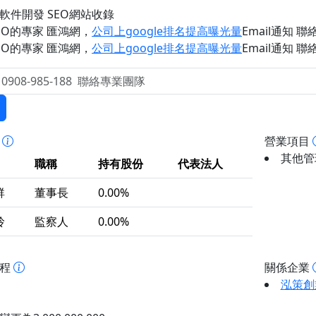
軟件開發 SEO網站收錄
EO的專家 匯鴻網
，
公司上google排名提高曝光量
Email通知 聯絡 
EO的專家 匯鴻網
，
公司上google排名提高曝光量
Email通知 聯絡 
事
營業項目
其他管理
職稱
持有股份
代表法人
群
董事長
0.00%
玲
監察人
0.00%
歷程
關係企業
泓策創