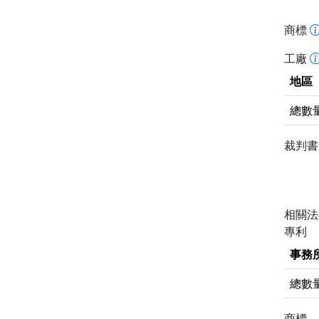
商標
工廠
地區
總數
裁判
相關
專利
事務
總數
商標