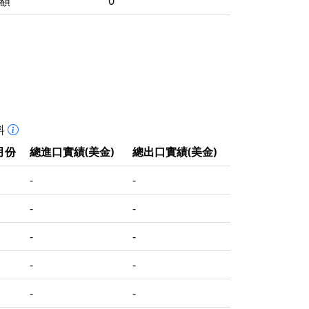
額
0
料
月份
總進口實績(美金)
總出口實績(美金)
-
-
-
-
-
-
-
-
-
-