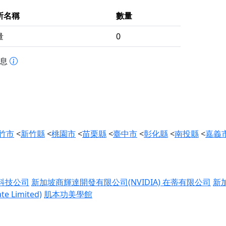
所名稱
數量
量
0
訊息
竹市
<
新竹縣
<
桃園市
<
苗栗縣
<
臺中市
<
彰化縣
<
南投縣
<
嘉義
科技公司
新加坡商輝達開發有限公司(NVIDIA)
在蒂有限公司
新
 Limited)
肌本功美學館