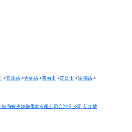
市
<
嘉義縣
<
雲林縣
<
臺南市
<
高雄市
<
澎湖縣
<
加坡商蝦皮娛樂電商有限公司台灣分公司
新加坡