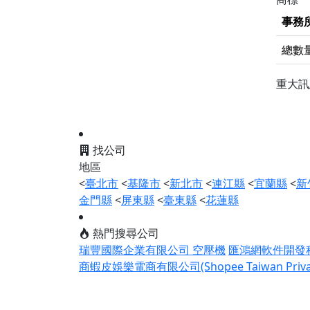
事務
總數
重大
找公司
地區
<
臺北市
<
基隆市
<
新北市
<
連江縣
<
宜蘭縣
<
新
金門縣
<
屏東縣
<
臺東縣
<
花蓮縣
熱門搜尋公司
瑞豐國際企業有限公司 空壓機
匯鴻網軟件開發
商蝦皮娛樂電商有限公司(Shopee Taiwan Private