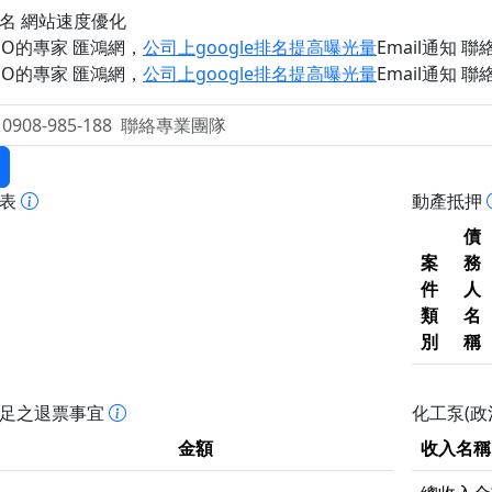
名 網站速度優化
EO的專家 匯鴻網
，
公司上google排名提高曝光量
Email通知 聯絡 
EO的專家 匯鴻網
，
公司上google排名提高曝光量
Email通知 聯絡 
報表
動產抵押
債
案
務
件
人
類
名
別
稱
不足之退票事宜
化工泵(政
金額
收入名稱