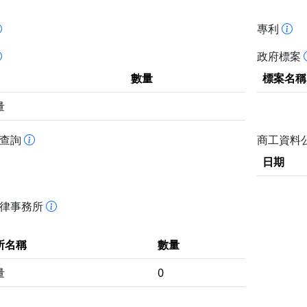
專利
政府標案
數量
標案名稱
量
書查詢
商工資料
日期
法律事務所
所名稱
數量
量
0