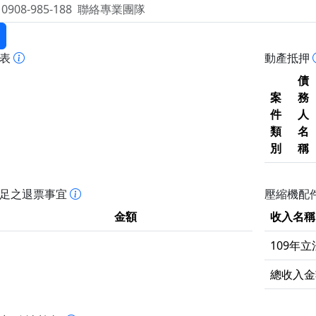
報表
動產抵押
債
案
務
件
人
類
名
別
稱
不足之退票事宜
壓縮機配件
金額
收入名稱
109年
總收入金