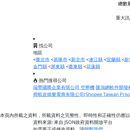
總數
重大
找公司
地區
<
臺北市
<
基隆市
<
新北市
<
連江縣
<
宜蘭縣
<
新
金門縣
<
屏東縣
<
臺東縣
<
花蓮縣
熱門搜尋公司
瑞豐國際企業有限公司 空壓機
匯鴻網軟件開發
商蝦皮娛樂電商有限公司(Shopee Taiwan Private
本頁內所載之資料，所載資料之完整性、即時性和正確性仍應以
資料來源: 來自 JSON政府資料開放平台
如需更正或修改資料，請
聯繫我們