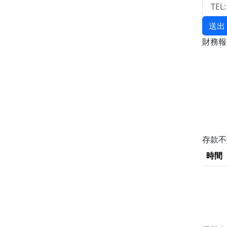
送出
財務
存款
時間