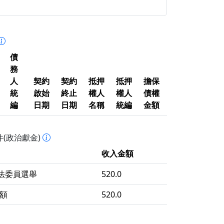
債
務
人
契約
契約
抵押
抵押
擔保
統
啟始
終止
權人
權人
債權
編
日期
日期
名稱
統編
金額
(政治獻金)
收入金額
立法委員選舉
520.0
額
520.0