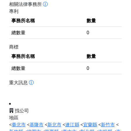
相關法律事務所
專利
事務所名稱
數量
總數量
0
商標
事務所名稱
數量
總數量
0
重大訊息
找公司
地區
<
臺北市
<
基隆市
<
新北市
<
連江縣
<
宜蘭縣
<
新竹市
<