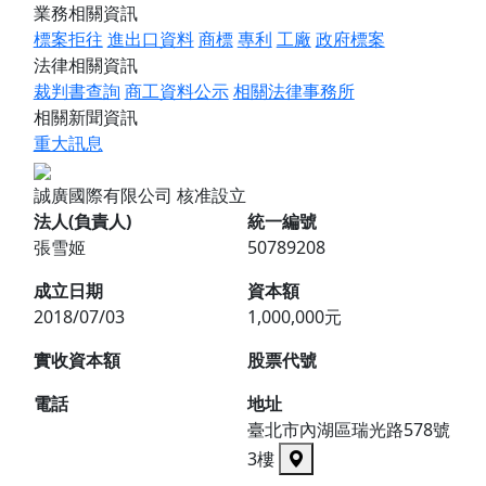
業務相關資訊
標案拒往
進出口資料
商標
專利
工廠
政府標案
法律相關資訊
裁判書查詢
商工資料公示
相關法律事務所
相關新聞資訊
重大訊息
誠廣國際有限公司
核准設立
法人(負責人)
統一編號
張雪姬
50789208
成立日期
資本額
2018/07/03
1,000,000元
實收資本額
股票代號
電話
地址
臺北市內湖區瑞光路578號
3樓