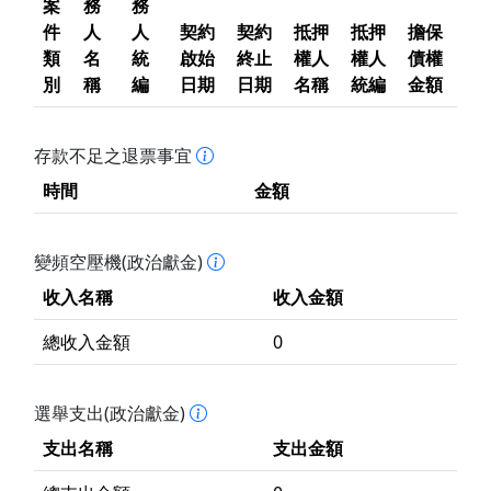
案
務
務
件
人
人
契約
契約
抵押
抵押
擔保
類
名
統
啟始
終止
權人
權人
債權
別
稱
編
日期
日期
名稱
統編
金額
存款不足之退票事宜
時間
金額
變頻空壓機(政治獻金)
收入名稱
收入金額
總收入金額
0
選舉支出(政治獻金)
支出名稱
支出金額