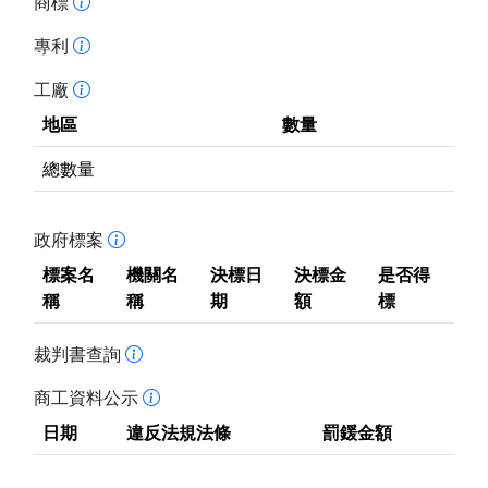
商標
專利
工廠
地區
數量
總數量
政府標案
標案名
機關名
決標日
決標金
是否得
稱
稱
期
額
標
裁判書查詢
商工資料公示
日期
違反法規法條
罰鍰金額