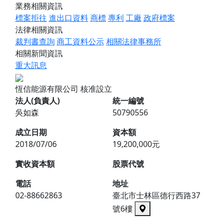
業務相關資訊
標案拒往
進出口資料
商標
專利
工廠
政府標案
法律相關資訊
裁判書查詢
商工資料公示
相關法律事務所
相關新聞資訊
重大訊息
恆信能源有限公司
核准設立
法人(負責人)
統一編號
吳如森
50790556
成立日期
資本額
2018/07/06
19,200,000元
實收資本額
股票代號
電話
地址
02-88662863
臺北市士林區德行西路37
號6樓