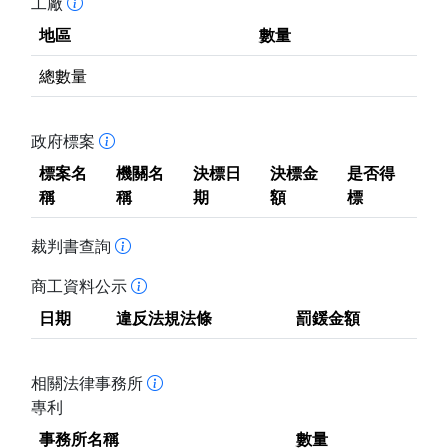
工廠
地區
數量
總數量
政府標案
標案名
機關名
決標日
決標金
是否得
稱
稱
期
額
標
裁判書查詢
商工資料公示
日期
違反法規法條
罰鍰金額
相關法律事務所
專利
事務所名稱
數量