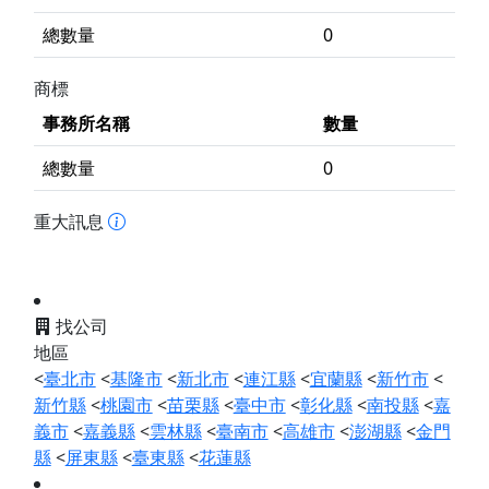
總數量
0
商標
事務所名稱
數量
總數量
0
重大訊息
找公司
地區
<
臺北市
<
基隆市
<
新北市
<
連江縣
<
宜蘭縣
<
新竹市
<
新竹縣
<
桃園市
<
苗栗縣
<
臺中市
<
彰化縣
<
南投縣
<
嘉
義市
<
嘉義縣
<
雲林縣
<
臺南市
<
高雄市
<
澎湖縣
<
金門
縣
<
屏東縣
<
臺東縣
<
花蓮縣