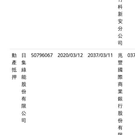
科
新
安
分
公
司
動
日
50796067
2020/03/12
2037/03/11
兆
03
產
集
豐
抵
綠
國
押
能
際
股
商
份
業
有
銀
限
行
公
股
司
份
有
限