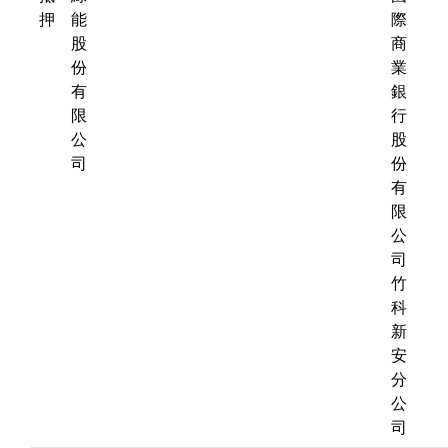
押
能
際
股
商
份
業
有
銀
限
行
公
股
司
份
有
限
公
司
竹
科
新
安
分
公
司