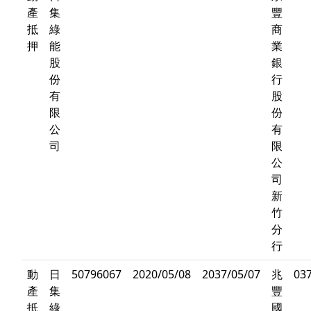
產
集
豐
抵
綠
商
押
能
業
股
銀
份
行
有
股
限
份
公
有
司
限
公
司
新
竹
分
行
動
日
50796067
2020/05/08
2037/05/07
兆
03
產
集
豐
抵
綠
國