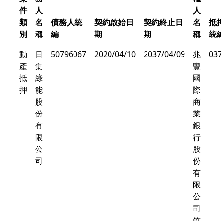
件
人
人
類
名
債務人統
契約啟始日
契約終止日
名
抵
別
稱
編
期
期
稱
統
動
日
50796067
2020/04/10
2037/04/09
兆
03
產
集
豐
抵
綠
國
押
能
際
股
商
份
業
有
銀
限
行
公
股
司
份
有
限
公
司
竹