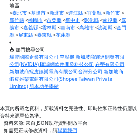
地區
<
臺北市
<
基隆市
<
新北市
<
連江縣
<
宜蘭縣
<
新竹市
<
新竹縣
<
桃園市
<
苗栗縣
<
臺中市
<
彰化縣
<
南投縣
<
嘉
義市
<
嘉義縣
<
雲林縣
<
臺南市
<
高雄市
<
澎湖縣
<
金門
縣
<
屏東縣
<
臺東縣
<
花蓮縣
熱門搜尋公司
瑞豐國際企業有限公司 空壓機
新加坡商輝達開發有限
公司(NVIDIA)
匯鴻網軟件開發科技公司
在蒂有限公司
新加坡商蝦皮娛樂電商有限公司台灣分公司
新加坡商
蝦皮娛樂電商有限公司(Shopee Taiwan Private
Limited)
肌本功美學館
本頁內所載之資料，所載資料之完整性、即時性和正確性仍應以
資料來源單位為準。
資料來源: 來自 JSON政府資料開放平台
如需更正或修改資料，請
聯繫我們