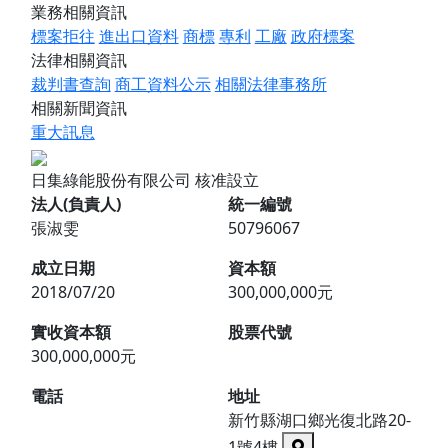
業務相關資訊
標案拒往
進出口資料
商標
專利
工廠
政府標案
法律相關資訊
裁判書查詢
商工資料公示
相關法律事務所
相關新聞資訊
重大訊息
日集綠能股份有限公司
核准設立
法人(負責人)
統一編號
張淑雯
50796067
成立日期
資本額
2018/07/20
300,000,000元
實收資本額
股票代號
300,000,000元
電話
地址
新竹縣湖口鄉光復北路20-
1號4樓