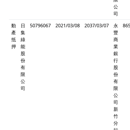
公
司
動
日
50796067
2021/03/08
2037/03/07
永
86
產
集
豐
抵
綠
商
押
能
業
股
銀
份
行
有
股
限
份
公
有
司
限
公
司
新
竹
分