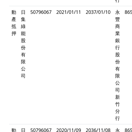
行
動
日
50796067
2021/01/11
2037/01/10
永
86
產
集
豐
抵
綠
商
押
能
業
股
銀
份
行
有
股
限
份
公
有
司
限
公
司
新
竹
分
行
動
日
50796067
2020/11/09
2036/11/08
永
86