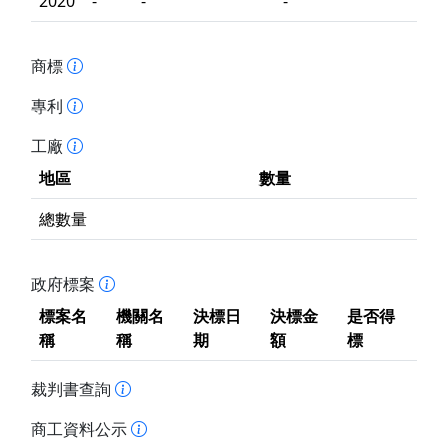
2020
-
-
-
商標
專利
工廠
地區
數量
總數量
政府標案
標案名
機關名
決標日
決標金
是否得
稱
稱
期
額
標
裁判書查詢
商工資料公示