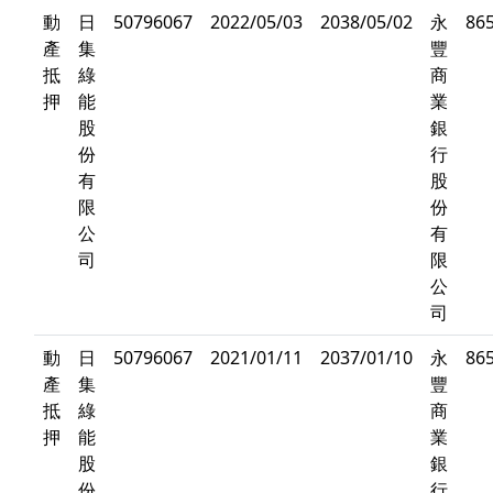
動
日
50796067
2022/05/03
2038/05/02
永
86
產
集
豐
抵
綠
商
押
能
業
股
銀
份
行
有
股
限
份
公
有
司
限
公
司
動
日
50796067
2021/01/11
2037/01/10
永
86
產
集
豐
抵
綠
商
押
能
業
股
銀
份
行