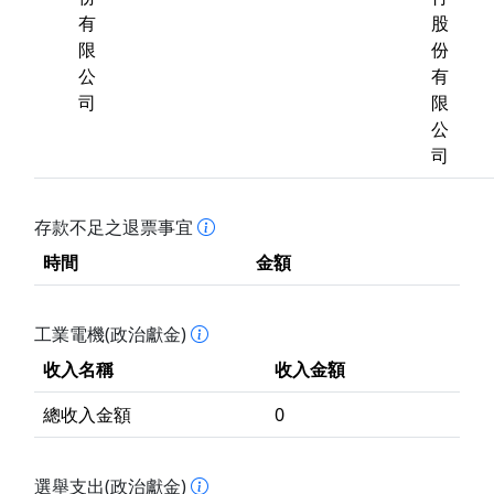
有
股
限
份
公
有
司
限
公
司
存款不足之退票事宜
時間
金額
工業電機(政治獻金)
收入名稱
收入金額
總收入金額
0
選舉支出(政治獻金)