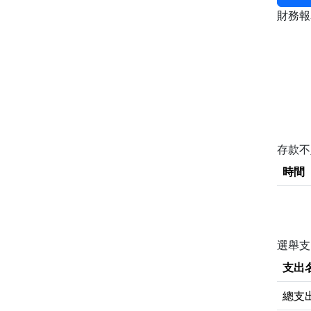
財務
存款
時間
選舉支
支出
總支