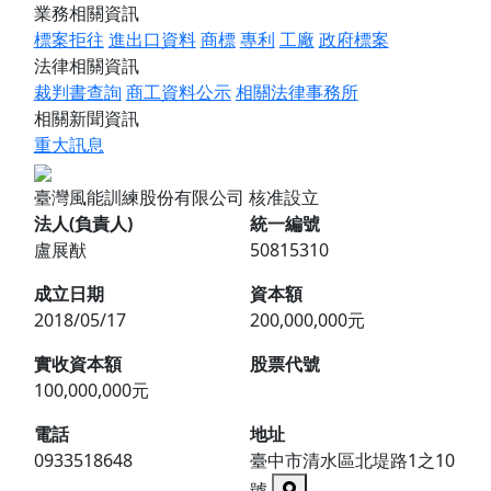
業務相關資訊
標案拒往
進出口資料
商標
專利
工廠
政府標案
法律相關資訊
裁判書查詢
商工資料公示
相關法律事務所
相關新聞資訊
重大訊息
臺灣風能訓練股份有限公司
核准設立
法人(負責人)
統一編號
盧展猷
50815310
成立日期
資本額
2018/05/17
200,000,000元
實收資本額
股票代號
100,000,000元
電話
地址
0933518648
臺中市清水區北堤路1之10
號