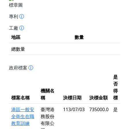
標章圖
專利
工廠
地區
數量
總數量
政府標案
是
否
機關名
得
標案名稱
稱
決標日期
決標金額
標
港區一般安
臺灣港
113/07/03
735000.0
是
全衛生在職
務股份
教育訓練
有限公