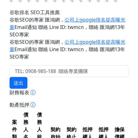
谷歌排名 SEO工具推薦
谷歌SEO的專家 匯鴻網
，
公司上google排名提高曝光
量
Email通知 聯絡 Line ID: twmcn
，聯絡 匯鴻網13年
SEO專家
谷歌SEO的專家 匯鴻網
，
公司上google排名提高曝光
量
Email通知 聯絡 Line ID: twmcn
，聯絡 匯鴻網13年
SEO專家
送出
財務報表
動產抵押
債
債
案
務
務
件
人
人
契約
契約
抵押
抵押
擔保
類
名
統
啟始
終止
權人
權人
債權