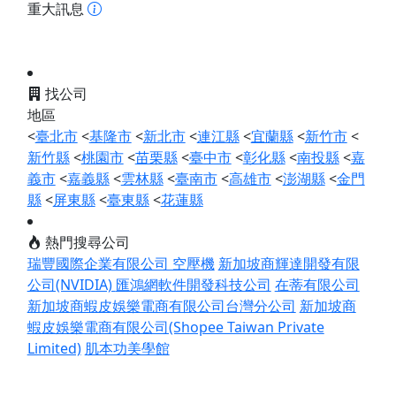
重大訊息
找公司
地區
<
臺北市
<
基隆市
<
新北市
<
連江縣
<
宜蘭縣
<
新竹市
<
新竹縣
<
桃園市
<
苗栗縣
<
臺中市
<
彰化縣
<
南投縣
<
嘉
義市
<
嘉義縣
<
雲林縣
<
臺南市
<
高雄市
<
澎湖縣
<
金門
縣
<
屏東縣
<
臺東縣
<
花蓮縣
熱門搜尋公司
瑞豐國際企業有限公司 空壓機
新加坡商輝達開發有限
公司(NVIDIA)
匯鴻網軟件開發科技公司
在蒂有限公司
新加坡商蝦皮娛樂電商有限公司台灣分公司
新加坡商
蝦皮娛樂電商有限公司(Shopee Taiwan Private
Limited)
肌本功美學館