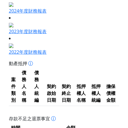
2024年度財務報表
2023年度財務報表
2022年度財務報表
動產抵押
債
債
案
務
務
件
人
人
契約
契約
抵押
抵押
擔保
類
名
統
啟始
終止
權人
權人
債權
別
稱
編
日期
日期
名稱
統編
金額
存款不足之退票事宜
時間
金額