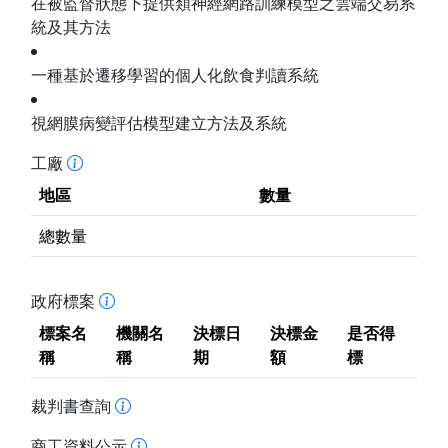
在被監督狀態下提供類神經網路訓練模型之雲端交易系
統及其方法
一種基於遷移學習的個人化飲食判讀系統
視網膜病變評估模型建立方法及系統
工廠
地區
數量
總數量
政府標案
標案名
機關名
決標日
決標金
是否得
稱
稱
期
額
標
裁判書查詢
商工資料公示