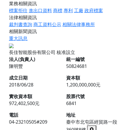
業務相關資訊
標案拒往
進出口資料
商標
專利
工廠
政府標案
法律相關資訊
裁判書查詢
商工資料公示
相關法律事務所
相關新聞資訊
重大訊息
長佳智能股份有限公司
核准設立
法人(負責人)
統一編號
陳明豐
50824681
成立日期
資本額
2018/06/28
1,200,000,000元
實收資本額
股票代號
972,402,500元
6841
電話
地址
04-23210505#209
臺中市北屯區經貿路一段
360號8樓