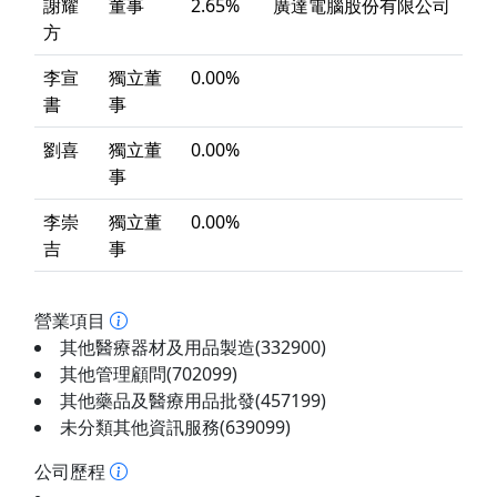
謝耀
董事
2.65%
廣達電腦股份有限公司
方
李宣
獨立董
0.00%
書
事
劉喜
獨立董
0.00%
事
李崇
獨立董
0.00%
吉
事
營業項目
其他醫療器材及用品製造(332900)
其他管理顧問(702099)
其他藥品及醫療用品批發(457199)
未分類其他資訊服務(639099)
公司歷程