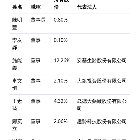
姓名
職稱
份
代表法人
陳明
董事長
0.80%
豐
李友
董事
0.10%
錚
施能
董事
12.26%
安基生醫股份有限公司
義
卓文
董事
2.10%
大銀投資股份有限公司
恒
王素
董事
4.32%
晟德大藥廠股份有限公
琦
司
鄭奕
董事
2.06%
趨勢科技股份有限公司
立