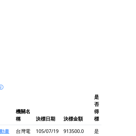
是
否
機關名
得
稱
決標日期
決標金額
標
動畫
台灣電
105/07/19
913500.0
是