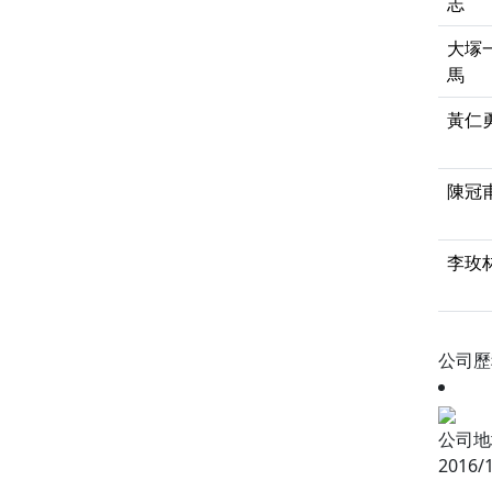
志
大塜
馬
黃仁
陳冠
李玫
公司
公司地
2016/