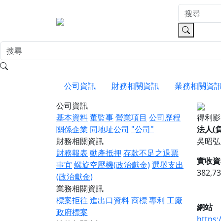
公司資訊
財務相關資訊
業務相關資
公司資訊
基本資料
董監事
營業項目
公司歷程
得利
關係企業
同地址公司
"公司"
法人(
財務相關資訊
吳昭弘
財務報表
動產抵押
存款不足之退票
實收資
事宜
螺旋空壓機(政治獻金)
選舉支出
382,7
(政治獻金)
業務相關資訊
標案拒往
進出口資料
商標
專利
工廠
網站
政府標案
https