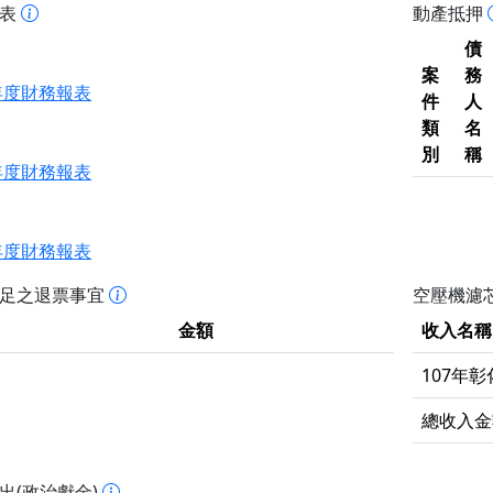
報表
動產抵押
債
案
務
4年度財務報表
件
人
類
名
別
稱
3年度財務報表
2年度財務報表
不足之退票事宜
空壓機濾芯
金額
收入名稱
107年
總收入金
出(政治獻金)