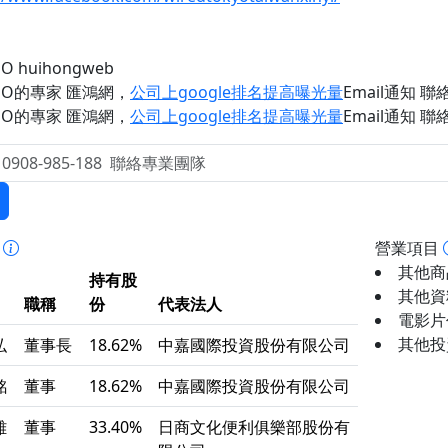
O huihongweb
EO的專家 匯鴻網
，
公司上google排名提高曝光量
Email通知 聯絡 
EO的專家 匯鴻網
，
公司上google排名提高曝光量
Email通知 聯絡 
事
營業項目
其他商品
持有股
其他資
職稱
份
代表法人
電影片代
其他投資
弘
董事長
18.62%
中嘉國際投資股份有限公司
銘
董事
18.62%
中嘉國際投資股份有限公司
雄
董事
33.40%
日商文化便利俱樂部股份有