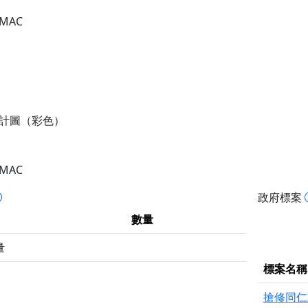
AMAC
設計圖（彩色）
AMAC
政府標案
數量
量
標案名稱
搶修同仁