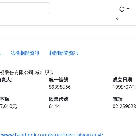
<
訊
法律相關資訊
相關新聞資訊
影視股份有限公司
核准設立
負責人)
統一編號
成立日期
89398566
1995/07/1
本額
股票代號
電話
37,010元
6144
02-25962
://www.facebook.com/wiredtokyotaiwanxinyi/