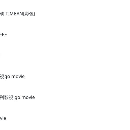
 TIMEAN(彩色)
FEE
創
go movie
利影視 go movie
vie