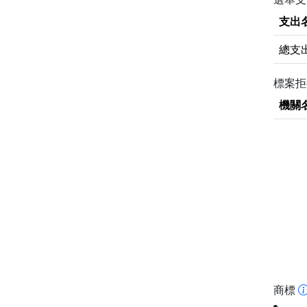
支出
總支
標案
機關
商標