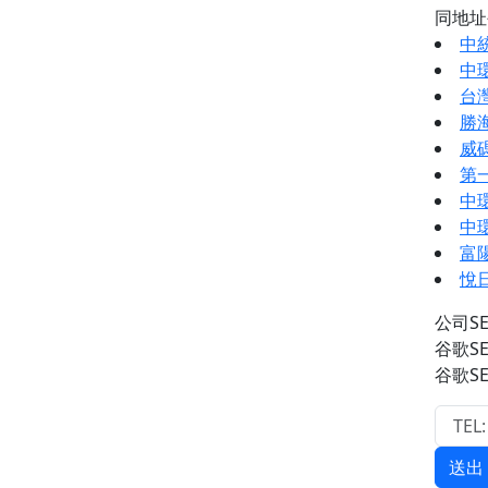
同地
中
中
台
勝
威
第
中
中
富
悅
公司S
谷歌S
谷歌S
送出