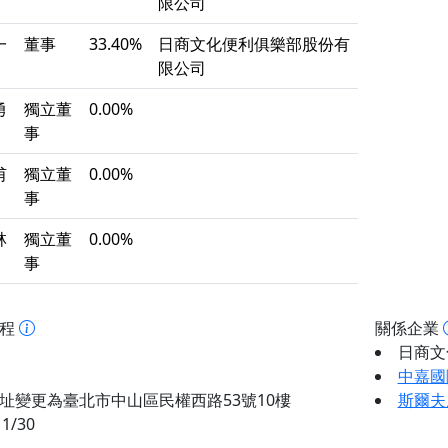
限公司
一
董事
33.40%
日商文化便利俱樂部股份有
限公司
勇
獨立董
0.00%
事
甫
獨立董
0.00%
事
林
獨立董
0.00%
事
歷程
關係企業
日商文
中嘉國
址變更為臺北市中山區民權西路53號10樓
斯爾夫
11/30