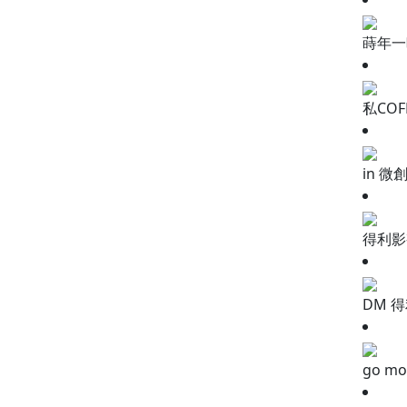
蒔年一晌
私COF
in 微
得利影視
DM 得
go mo