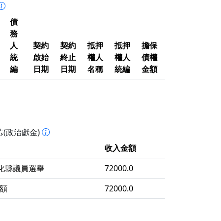
債
務
人
契約
契約
抵押
抵押
擔保
統
啟始
終止
權人
權人
債權
編
日期
日期
名稱
統編
金額
(政治獻金)
收入金額
彰化縣議員選舉
72000.0
額
72000.0