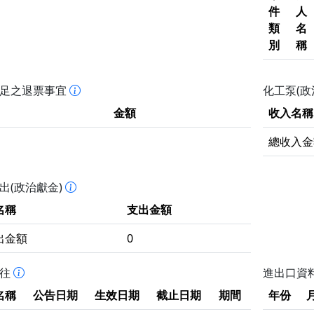
件
人
類
名
別
稱
不足之退票事宜
化工泵(政
金額
收入名稱
總收入金
出(政治獻金)
名稱
支出金額
出金額
0
拒往
進出口資
名稱
公告日期
生效日期
截止日期
期間
年份