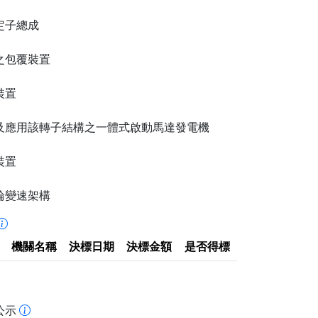
定子總成
之包覆裝置
裝置
及應用該轉子結構之一體式啟動馬達發電機
裝置
輪變速架構
機關名稱
決標日期
決標金額
是否得標
公示