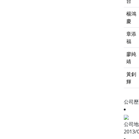
台
楊鴻
慶
章添
福
廖純
靖
黃釗
輝
公司
公司地
2013/