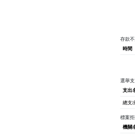
存款
時間
選舉支
支出
總支
標案
機關