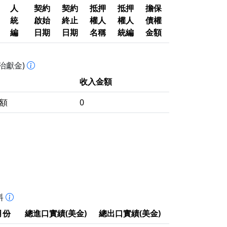
人
契約
契約
抵押
抵押
擔保
統
啟始
終止
權人
權人
債權
編
日期
日期
名稱
統編
金額
治獻金)
收入金額
額
0
料
月份
總進口實績(美金)
總出口實績(美金)