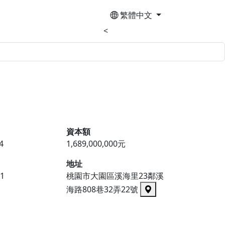
繁體中文
<
資本額
4
1,689,000,000元
地址
1
桃園市大園區溪海里23鄰溪
海路808巷32弄22號