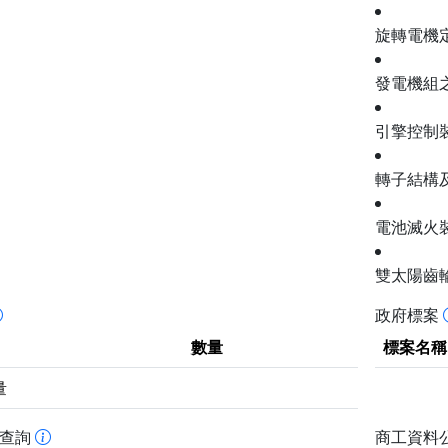
旋轉電機
發電機組
引擎控制
轉子結構
電池滅火
雙太陽齒
政府標案
數量
標案名稱
量
書查詢
商工資料