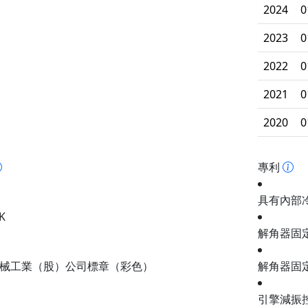
2024
0
2023
0
2022
0
2021
0
2020
0
專利
具有內部
K
解角器固
械工業（股）公司標章（彩色）
解角器固
引擎減振