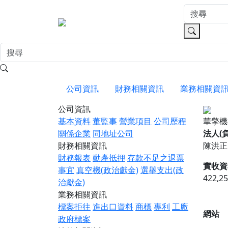
公司資訊
財務相關資訊
業務相關資
公司資訊
基本資料
董監事
營業項目
公司歷程
華擎機
關係企業
同地址公司
法人(
財務相關資訊
陳洪正
財務報表
動產抵押
存款不足之退票
實收資
事宜
真空機(政治獻金)
選舉支出(政
422,2
治獻金)
業務相關資訊
標案拒往
進出口資料
商標
專利
工廠
網站
政府標案