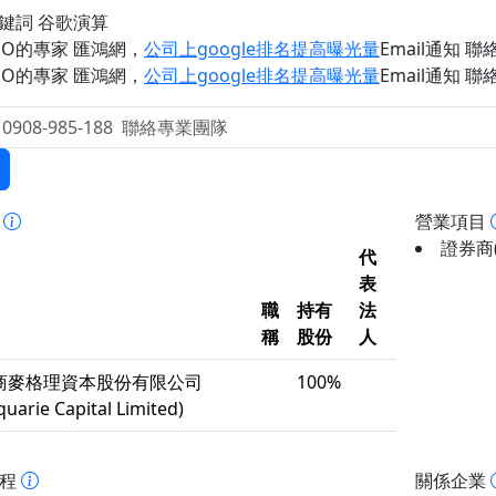
關鍵詞 谷歌演算
EO的專家 匯鴻網
，
公司上google排名提高曝光量
Email通知 聯絡 
EO的專家 匯鴻網
，
公司上google排名提高曝光量
Email通知 聯絡 
事
營業項目
證券商(
代
表
職
持有
法
稱
股份
人
商麥格理資本股份有限公司
100%
uarie Capital Limited)
歷程
關係企業