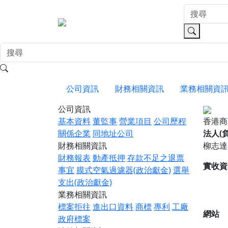
公司資訊
財務相關資訊
業務相關資
公司資訊
基本資料
董監事
營業項目
公司歷程
香港商麥
關係企業
同地址公司
法人(
財務相關資訊
柳志達
財務報表
動產抵押
存款不足之退票
實收資
事宜
膜式空氣過濾器(政治獻金)
選舉
支出(政治獻金)
業務相關資訊
標案拒往
進出口資料
商標
專利
工廠
網站
政府標案