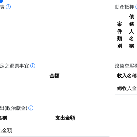
報表
動產抵押
債
案
務
件
人
類
名
別
稱
不足之退票事宜
滾筒空壓機
金額
收入名稱
總收入金
出(政治獻金)
名稱
支出金額
出金額