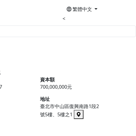
繁體中文
<
記
資本額
7
700,000,000元
地址
臺北市中山區復興南路1段2
號5樓、5樓之1