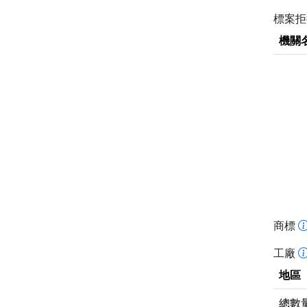
標案
機關
商標
工廠
地區
總數