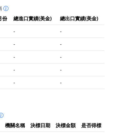
料
月份
總進口實績(美金)
總出口實績(美金)
-
-
-
-
-
-
-
-
-
-
機關名稱
決標日期
決標金額
是否得標