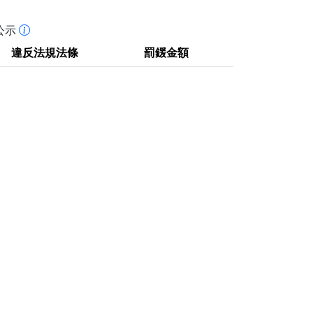
公示
違反法規法條
罰鍰金額