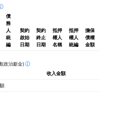
債
務
人
契約
契約
抵押
抵押
擔保
統
啟始
終止
權人
權人
債權
編
日期
日期
名稱
統編
金額
(政治獻金)
收入金額
額