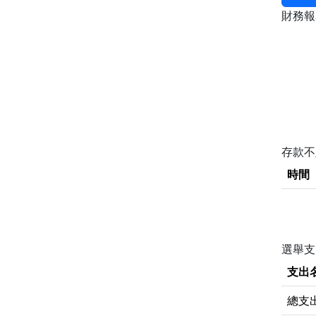
財務
存款
時間
選舉支
支出
總支