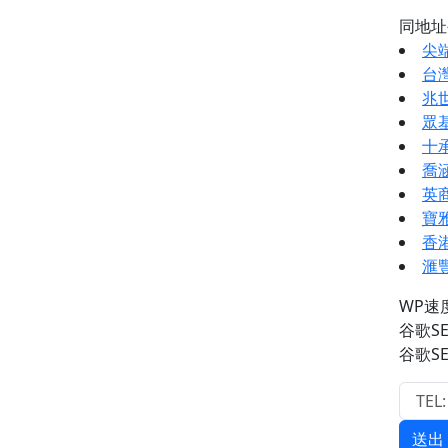
同地
尖
台
兆
眾
十
喬
英
寶
香
滙
WP速
谷歌S
谷歌S
送出