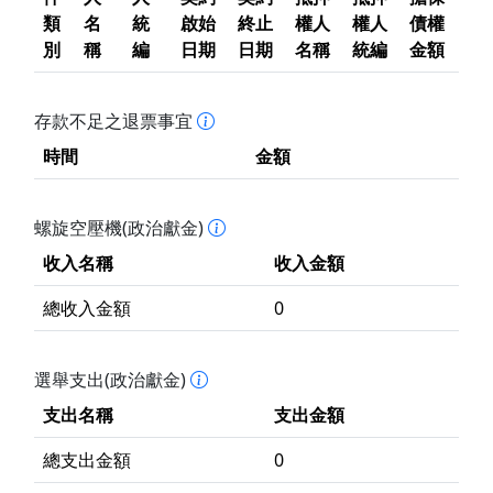
類
名
統
啟始
終止
權人
權人
債權
別
稱
編
日期
日期
名稱
統編
金額
存款不足之退票事宜
時間
金額
螺旋空壓機(政治獻金)
收入名稱
收入金額
總收入金額
0
選舉支出(政治獻金)
支出名稱
支出金額
總支出金額
0