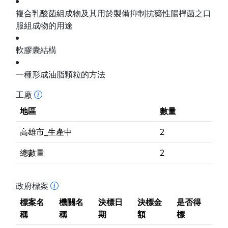
複合乳酸菌組成物及其用於製備抑制抗藥性腸桿菌之口
服組成物的用途
軟膠囊結構
一種形成油脂顆粒的方法
工廠
地區
數量
高雄市_生產中
2
總數量
2
政府標案
標案名
機關名
決標日
決標金
是否得
稱
稱
期
額
標