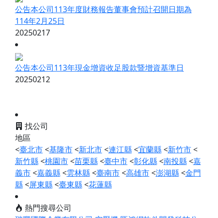
公告本公司113年度財務報告董事會預計召開日期為
114年2月25日
20250217
公告本公司113年現金增資收足股款暨增資基準日
20250212
找公司
地區
<
臺北市
<
基隆市
<
新北市
<
連江縣
<
宜蘭縣
<
新竹市
<
新竹縣
<
桃園市
<
苗栗縣
<
臺中市
<
彰化縣
<
南投縣
<
嘉
義市
<
嘉義縣
<
雲林縣
<
臺南市
<
高雄市
<
澎湖縣
<
金門
縣
<
屏東縣
<
臺東縣
<
花蓮縣
熱門搜尋公司