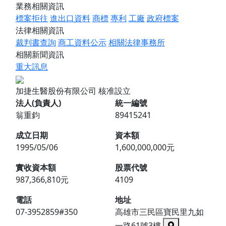
業務相關資訊
標案拒往
進出口資料
商標
專利
工廠
政府標案
法律相關資訊
裁判書查詢
商工資料公示
相關法律事務所
相關新聞資訊
重大訊息
加捷生醫股份有限公司
核准設立
法人(負責人)
統一編號
翁重鈞
89415241
成立日期
資本額
1995/05/06
1,600,000,000元
實收資本額
股票代號
987,366,810元
4109
電話
地址
07-3952859#350
高雄市三民區寶民里九如
一路61號3樓