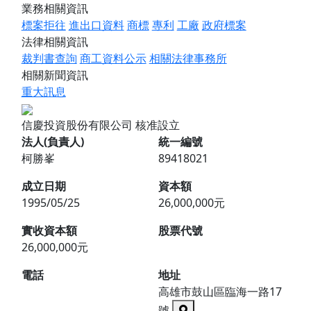
業務相關資訊
標案拒往
進出口資料
商標
專利
工廠
政府標案
法律相關資訊
裁判書查詢
商工資料公示
相關法律事務所
相關新聞資訊
重大訊息
信慶投資股份有限公司
核准設立
法人(負責人)
統一編號
柯勝峯
89418021
成立日期
資本額
1995/05/25
26,000,000元
實收資本額
股票代號
26,000,000元
電話
地址
高雄市鼓山區臨海一路17
號