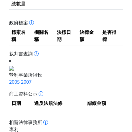
總數量
政府標案
標案名
機關名
決標日
決標金
是否得
稱
稱
期
額
標
裁判書查詢
營利事業所得稅
2005
2007
商工資料公示
日期
違反法規法條
罰鍰金額
相關法律事務所
專利