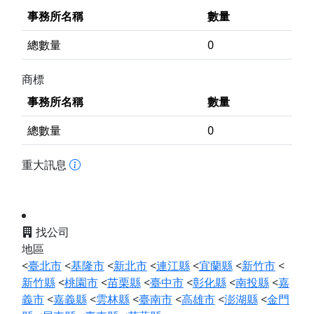
事務所名稱
數量
總數量
0
商標
事務所名稱
數量
總數量
0
重大訊息
找公司
地區
<
臺北市
<
基隆市
<
新北市
<
連江縣
<
宜蘭縣
<
新竹市
<
新竹縣
<
桃園市
<
苗栗縣
<
臺中市
<
彰化縣
<
南投縣
<
嘉
義市
<
嘉義縣
<
雲林縣
<
臺南市
<
高雄市
<
澎湖縣
<
金門