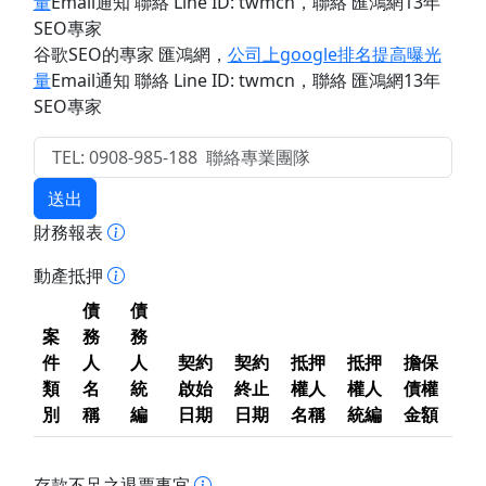
量
Email通知 聯絡 Line ID: twmcn
，聯絡 匯鴻網13年
SEO專家
谷歌SEO的專家 匯鴻網
，
公司上google排名提高曝光
量
Email通知 聯絡 Line ID: twmcn
，聯絡 匯鴻網13年
SEO專家
送出
財務報表
動產抵押
債
債
案
務
務
件
人
人
契約
契約
抵押
抵押
擔保
類
名
統
啟始
終止
權人
權人
債權
別
稱
編
日期
日期
名稱
統編
金額
存款不足之退票事宜