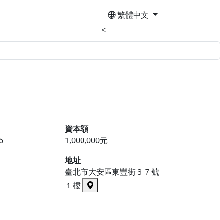
繁體中文
<
資本額
6
1,000,000元
地址
臺北市大安區東豐街６７號
１樓