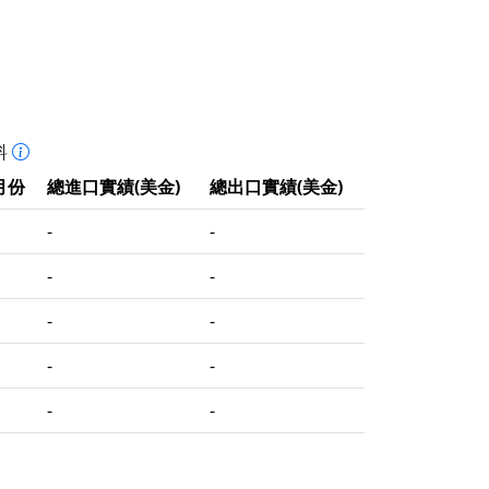
料
月份
總進口實績(美金)
總出口實績(美金)
-
-
-
-
-
-
-
-
-
-