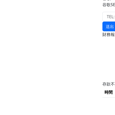
谷歌S
送出
財務
存款
時間