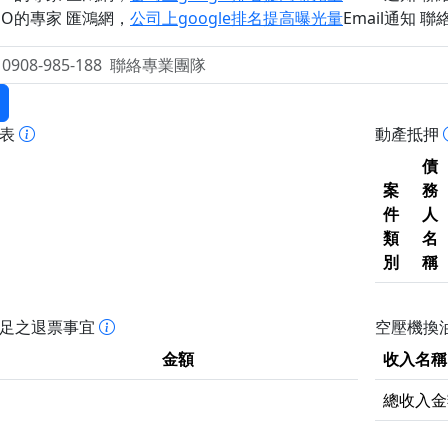
EO的專家 匯鴻網
，
公司上google排名提高曝光量
Email通知 聯絡 
報表
動產抵押
債
案
務
件
人
類
名
別
稱
不足之退票事宜
空壓機換油
金額
收入名稱
總收入金