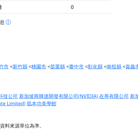
量
0
訊息
竹市
<
新竹縣
<
桃園市
<
苗栗縣
<
臺中市
<
彰化縣
<
南投縣
<
嘉義
科技公司
新加坡商輝達開發有限公司(NVIDIA)
在蒂有限公司
新
 Limited)
肌本功美學館
資料來源單位為準。