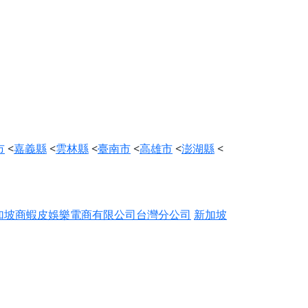
市
<
嘉義縣
<
雲林縣
<
臺南市
<
高雄市
<
澎湖縣
<
加坡商蝦皮娛樂電商有限公司台灣分公司
新加坡