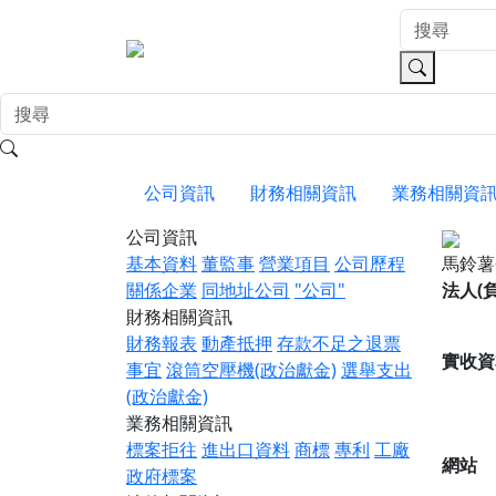
公司資訊
財務相關資訊
業務相關資
公司資訊
基本資料
董監事
營業項目
公司歷程
馬鈴
關係企業
同地址公司
"公司"
法人(
財務相關資訊
財務報表
動產抵押
存款不足之退票
實收資
事宜
滾筒空壓機(政治獻金)
選舉支出
(政治獻金)
業務相關資訊
標案拒往
進出口資料
商標
專利
工廠
網站
政府標案