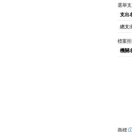
選舉支
支出
總支
標案
機關
商標