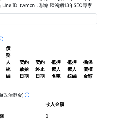
Line ID: twmcn
，聯絡 匯鴻網13年SEO專家
債
務
人
契約
契約
抵押
抵押
擔保
統
啟始
終止
權人
權人
債權
編
日期
日期
名稱
統編
金額
(政治獻金)
收入金額
額
0