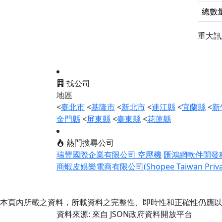
總數
重大
找公司
地區
<
臺北市
<
基隆市
<
新北市
<
連江縣
<
宜蘭縣
<
新
金門縣
<
屏東縣
<
臺東縣
<
花蓮縣
熱門搜尋公司
瑞豐國際企業有限公司 空壓機
匯鴻網軟件開發
商蝦皮娛樂電商有限公司(Shopee Taiwan Private
本頁內所載之資料，所載資料之完整性、即時性和正確性仍應以
資料來源: 來自 JSON政府資料開放平台