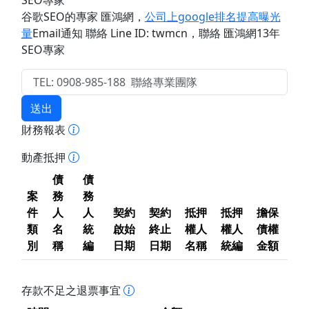
SEO專家
谷歌SEO的專家 匯鴻網
，
公司上google排名提高曝光
量
Email通知 聯絡 Line ID: twmcn
，聯絡 匯鴻網13年
SEO專家
送出
財務報表
動產抵押
債
債
案
務
務
件
人
人
契約
契約
抵押
抵押
擔保
類
名
統
啟始
終止
權人
權人
債權
別
稱
編
日期
日期
名稱
統編
金額
存款不足之退票事宜