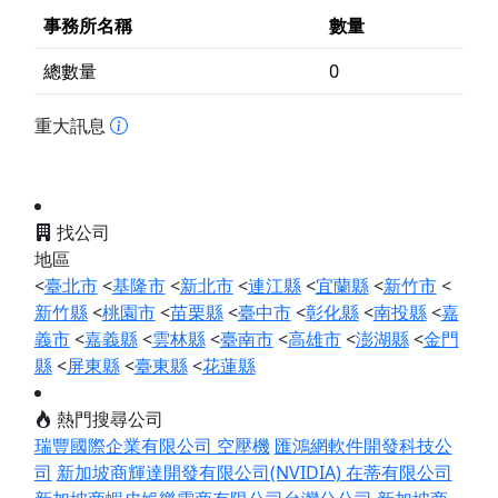
事務所名稱
數量
總數量
0
重大訊息
找公司
地區
<
臺北市
<
基隆市
<
新北市
<
連江縣
<
宜蘭縣
<
新竹市
<
新竹縣
<
桃園市
<
苗栗縣
<
臺中市
<
彰化縣
<
南投縣
<
嘉
義市
<
嘉義縣
<
雲林縣
<
臺南市
<
高雄市
<
澎湖縣
<
金門
縣
<
屏東縣
<
臺東縣
<
花蓮縣
熱門搜尋公司
瑞豐國際企業有限公司 空壓機
匯鴻網軟件開發科技公
司
新加坡商輝達開發有限公司(NVIDIA)
在蒂有限公司