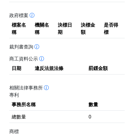
政府標案
標案名
機關名
決標日
決標金
是否得
稱
稱
期
額
標
裁判書查詢
商工資料公示
日期
違反法規法條
罰鍰金額
相關法律事務所
專利
事務所名稱
數量
總數量
0
商標