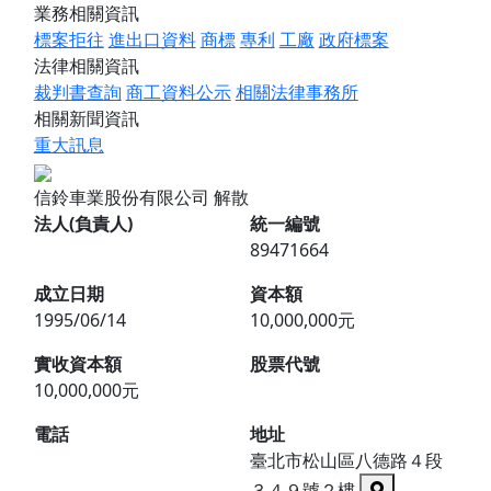
業務相關資訊
標案拒往
進出口資料
商標
專利
工廠
政府標案
法律相關資訊
裁判書查詢
商工資料公示
相關法律事務所
相關新聞資訊
重大訊息
信鈴車業股份有限公司
解散
法人(負責人)
統一編號
89471664
成立日期
資本額
1995/06/14
10,000,000元
實收資本額
股票代號
10,000,000元
電話
地址
臺北市松山區八德路４段
３４９號２樓