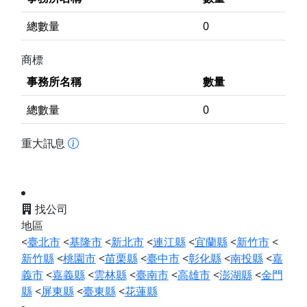
總數量
0
商標
事務所名稱
數量
總數量
0
重大訊息
找公司
地區
<
臺北市
<
基隆市
<
新北市
<
連江縣
<
宜蘭縣
<
新竹市
<
新竹縣
<
桃園市
<
苗栗縣
<
臺中市
<
彰化縣
<
南投縣
<
嘉
義市
<
嘉義縣
<
雲林縣
<
臺南市
<
高雄市
<
澎湖縣
<
金門
縣
<
屏東縣
<
臺東縣
<
花蓮縣