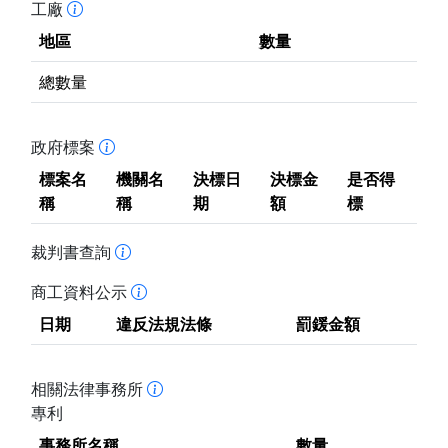
工廠
地區
數量
總數量
政府標案
標案名
機關名
決標日
決標金
是否得
稱
稱
期
額
標
裁判書查詢
商工資料公示
日期
違反法規法條
罰鍰金額
相關法律事務所
專利
事務所名稱
數量