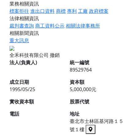
業務相關資訊
標案拒往
進出口資料
商標
專利
工廠
政府標案
法律相關資訊
裁判書查詢
商工資料公示
相關法律事務所
相關新聞資訊
重大訊息
全禾科技有限公司
撤銷
法人(負責人)
統一編號
89529764
成立日期
資本額
1995/05/25
5,000,000元
實收資本額
股票代號
電話
地址
臺北市士林區基河路１５
號１樓