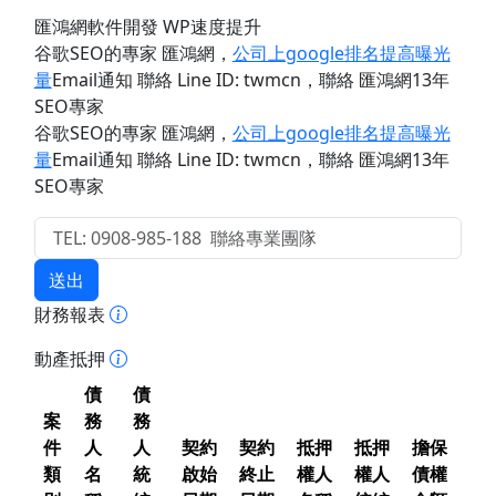
匯鴻網軟件開發 WP速度提升
谷歌SEO的專家 匯鴻網
，
公司上google排名提高曝光
量
Email通知 聯絡 Line ID: twmcn
，聯絡 匯鴻網13年
SEO專家
谷歌SEO的專家 匯鴻網
，
公司上google排名提高曝光
量
Email通知 聯絡 Line ID: twmcn
，聯絡 匯鴻網13年
SEO專家
送出
財務報表
動產抵押
債
債
案
務
務
件
人
人
契約
契約
抵押
抵押
擔保
類
名
統
啟始
終止
權人
權人
債權