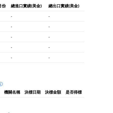
月份
總進口實績(美金)
總出口實績(美金)
-
-
-
-
-
-
-
-
-
-
機關名稱
決標日期
決標金額
是否得標