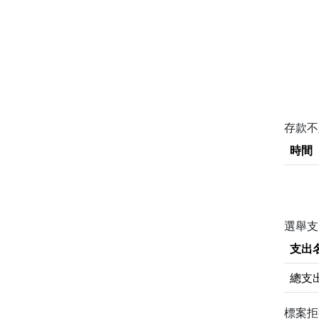
存款
時間
選舉支
支出
總支
標案