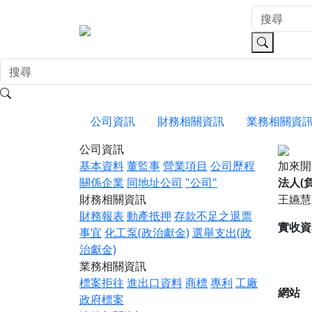
公司資訊
財務相關資訊
業務相關資
公司資訊
基本資料
董監事
營業項目
公司歷程
加來
關係企業
同地址公司
"公司"
法人(
財務相關資訊
王嬿慧
財務報表
動產抵押
存款不足之退票
實收資
事宜
化工泵(政治獻金)
選舉支出(政
治獻金)
業務相關資訊
標案拒往
進出口資料
商標
專利
工廠
網站
政府標案