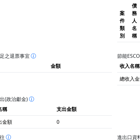
債
案
務
件
人
類
名
別
稱
不足之退票事宜
節能ESC
金額
收入名稱
總收入金
出(政治獻金)
名稱
支出金額
出金額
0
拒往
進出口資