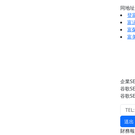
同地
登
富
富
富
企業S
谷歌S
谷歌S
送出
財務