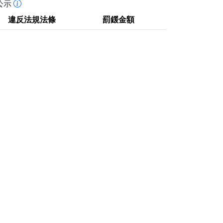
公示
違反法規法條
罰鍰金額