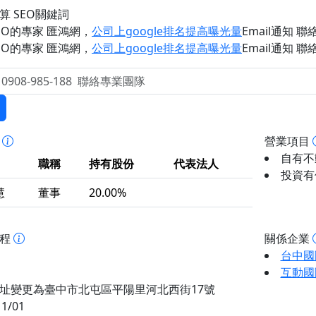
算 SEO關鍵詞
EO的專家 匯鴻網
，
公司上google排名提高曝光量
Email通知 聯絡 
EO的專家 匯鴻網
，
公司上google排名提高曝光量
Email通知 聯絡 
事
營業項目
自有不動
職稱
持有股份
代表法人
投資有價
慧
董事
20.00%
歷程
關係企業
台中國
互動國
址變更為臺中市北屯區平陽里河北西街17號
11/01