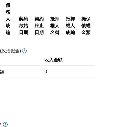
債
務
人
契約
契約
抵押
抵押
擔保
統
啟始
終止
權人
權人
債權
編
日期
日期
名稱
統編
金額
O(政治獻金)
收入金額
額
0
料