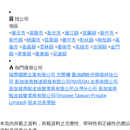
找公司
地區
<
臺北市
<
基隆市
<
新北市
<
連江縣
<
宜蘭縣
<
新竹市
<
新竹縣
<
桃園市
<
苗栗縣
<
臺中市
<
彰化縣
<
南投縣
<
嘉
義市
<
嘉義縣
<
雲林縣
<
臺南市
<
高雄市
<
澎湖縣
<
金門
縣
<
屏東縣
<
臺東縣
<
花蓮縣
熱門搜尋公司
瑞豐國際企業有限公司 空壓機
匯鴻網軟件開發科技公
司
新加坡商輝達開發有限公司(NVIDIA)
在蒂有限公司
新加坡商蝦皮娛樂電商有限公司台灣分公司
新加坡商
蝦皮娛樂電商有限公司(Shopee Taiwan Private
Limited)
肌本功美學館
本頁內所載之資料，所載資料之完整性、即時性和正確性仍應以