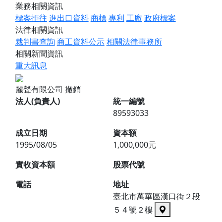
業務相關資訊
標案拒往
進出口資料
商標
專利
工廠
政府標案
法律相關資訊
裁判書查詢
商工資料公示
相關法律事務所
相關新聞資訊
重大訊息
麗聲有限公司
撤銷
法人(負責人)
統一編號
89593033
成立日期
資本額
1995/08/05
1,000,000元
實收資本額
股票代號
電話
地址
臺北市萬華區漢口街２段
５４號２樓