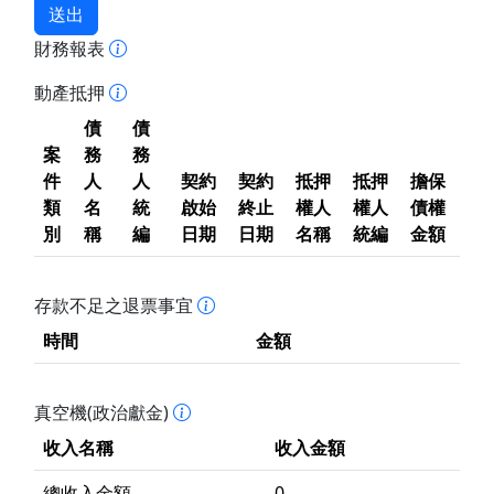
送出
財務報表
動產抵押
債
債
案
務
務
件
人
人
契約
契約
抵押
抵押
擔保
類
名
統
啟始
終止
權人
權人
債權
別
稱
編
日期
日期
名稱
統編
金額
存款不足之退票事宜
時間
金額
真空機(政治獻金)
收入名稱
收入金額
總收入金額
0