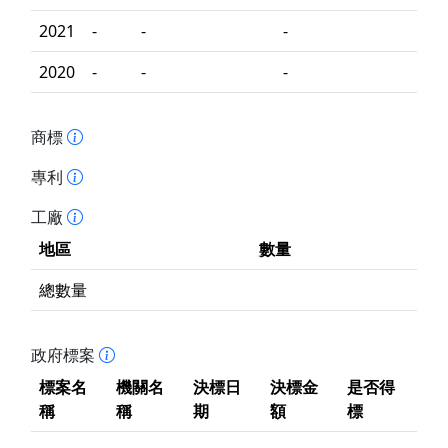
2021
-
-
-
2020
-
-
-
商標
專利
工廠
地區
數量
總數量
政府標案
標案名
機關名
決標日
決標金
是否得
稱
稱
期
額
標