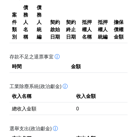
債
債
案
務
務
件
人
人
契約
契約
抵押
抵押
擔保
類
名
統
啟始
終止
權人
權人
債權
別
稱
編
日期
日期
名稱
統編
金額
存款不足之退票事宜
時間
金額
工業除塵系統(政治獻金)
收入名稱
收入金額
總收入金額
0
選舉支出(政治獻金)