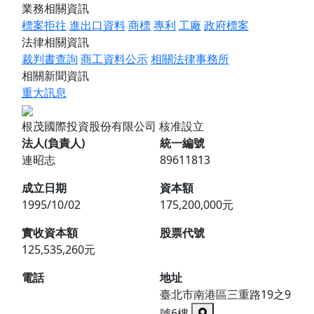
業務相關資訊
標案拒往
進出口資料
商標
專利
工廠
政府標案
法律相關資訊
裁判書查詢
商工資料公示
相關法律事務所
相關新聞資訊
重大訊息
根茂國際投資股份有限公司
核准設立
法人(負責人)
統一編號
連昭志
89611813
成立日期
資本額
1995/10/02
175,200,000元
實收資本額
股票代號
125,535,260元
電話
地址
臺北市南港區三重路19之9
號6樓