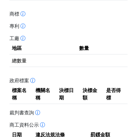
商標
專利
工廠
地區
數量
總數量
政府標案
標案名
機關名
決標日
決標金
是否得
稱
稱
期
額
標
裁判書查詢
商工資料公示
日期
違反法規法條
罰鍰金額