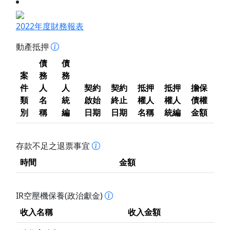
2022年度財務報表
動產抵押
債
債
案
務
務
件
人
人
契約
契約
抵押
抵押
擔保
類
名
統
啟始
終止
權人
權人
債權
別
稱
編
日期
日期
名稱
統編
金額
存款不足之退票事宜
時間
金額
IR空壓機保養(政治獻金)
收入名稱
收入金額