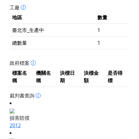
工廠
地區
數量
臺北市_生產中
1
總數量
1
政府標案
標案名
機關名
決標日
決標金
是否得
稱
稱
期
額
標
裁判書查詢
損害賠償
2012