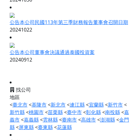
公告本公司民國113年第三季財務報告董事會召開日期
20241022
公告本公司董事會決議通過泰國投資案
20240912
找公司
地區
<
臺北市
<
基隆市
<
新北市
<
連江縣
<
宜蘭縣
<
新竹市
<
新竹縣
<
桃園市
<
苗栗縣
<
臺中市
<
彰化縣
<
南投縣
<
嘉
義市
<
嘉義縣
<
雲林縣
<
臺南市
<
高雄市
<
澎湖縣
<
金門
縣
<
屏東縣
<
臺東縣
<
花蓮縣