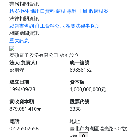
業務相關資訊
標案拒往
進出口資料
商標
專利
工廠
政府標案
法律相關資訊
裁判書查詢
商工資料公示
相關法律事務所
相關新聞資訊
重大訊息
泰碩電子股份有限公司
核准設立
法人(負責人)
統一編號
彭朋煌
89858152
成立日期
資本額
1994/09/23
1,000,000,000元
實收資本額
股票代號
879,081,410元
3338
電話
地址
02-26562658
臺北市內湖區瑞光路302號
3樓