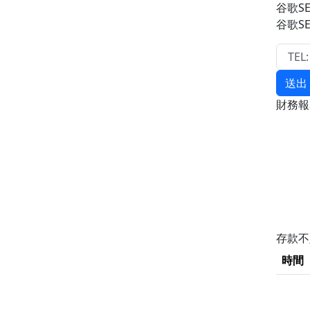
谷歌S
谷歌S
送出
財務
存款
時間