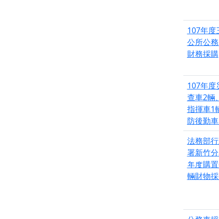
107年
公所公務
財務採購
107年
查車2輛
指揮車1
防後勤車
法務部行
署新竹分
年度購置
輛財物採