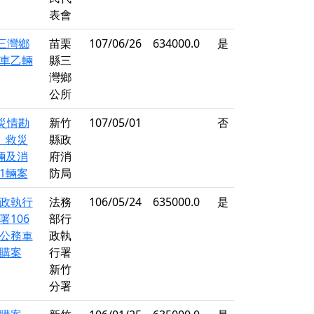
表會
度三灣鄉
苗栗
107/06/26
634000.0
是
車乙輛
縣三
灣鄉
公所
度災情勘
新竹
107/05/01
否
、救災
縣政
輛及消
府消
1輛案
防局
政執行
法務
106/05/24
635000.0
是
署106
部行
公務車
政執
購案
行署
新竹
分署