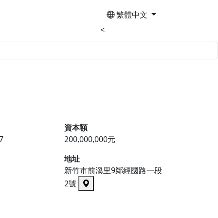
繁體中文
<
資本額
7
200,000,000元
地址
新竹市前溪里9鄰經國路一段
2號