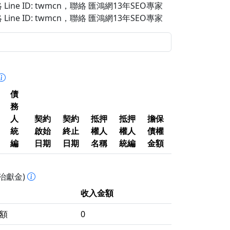
Line ID: twmcn
，聯絡 匯鴻網13年SEO專家
Line ID: twmcn
，聯絡 匯鴻網13年SEO專家
債
務
人
契約
契約
抵押
抵押
擔保
統
啟始
終止
權人
權人
債權
編
日期
日期
名稱
統編
金額
治獻金)
收入金額
額
0