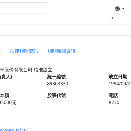
<
訊
法律相關資訊
相關新聞資訊
汽車股份有限公司
核准設立
負責人)
統一編號
成立日期
89863330
1994/09/2
本額
股票代號
電話
00,000元
#230
/www.yushin-