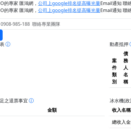
EO的專家 匯鴻網
，
公司上google排名提高曝光量
Email通知 聯絡 
EO的專家 匯鴻網
，
公司上google排名提高曝光量
Email通知 聯絡 
報表
動產抵押
債
案
務
件
人
類
名
別
稱
不足之退票事宜
冰水機(政
金額
收入名稱
總收入金