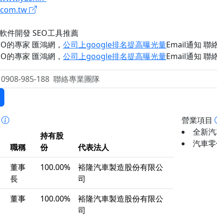
.com.tw
軟件開發 SEO工具推薦
EO的專家 匯鴻網
，
公司上google排名提高曝光量
Email通知 聯絡 
EO的專家 匯鴻網
，
公司上google排名提高曝光量
Email通知 聯絡 
事
營業項目
全新汽車
持有股
汽車零
職稱
份
代表法人
董事
100.00%
裕隆汽車製造股份有限公
長
司
董事
100.00%
裕隆汽車製造股份有限公
司