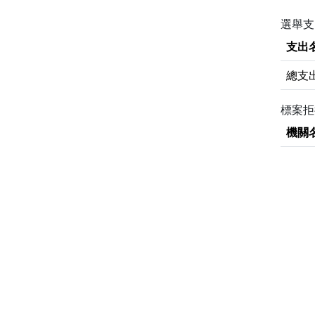
選舉支
支出
總支
標案
機關