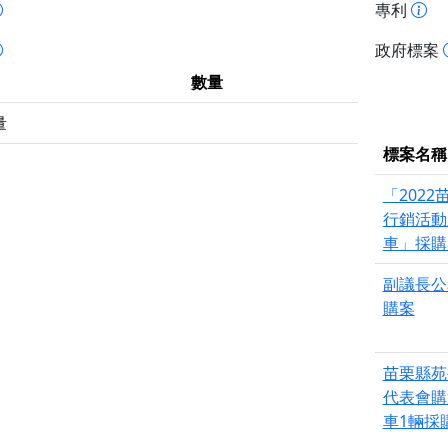
專利
政府標案
數量
量
標案名稱
「2022
行銷活動
車」採購
副議長公
購案
苗栗縣苑
代表會購
車1輛採