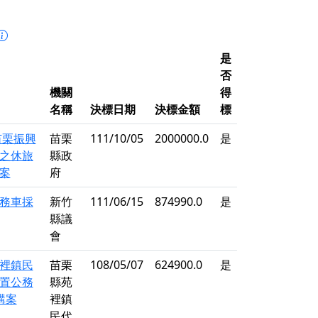
是
否
機關
得
名稱
決標日期
決標金額
標
苗栗振興
苗栗
111/10/05
2000000.0
是
之休旅
縣政
案
府
務車採
新竹
111/06/15
874990.0
是
縣議
會
裡鎮民
苗栗
108/05/07
624900.0
是
置公務
縣苑
購案
裡鎮
民代