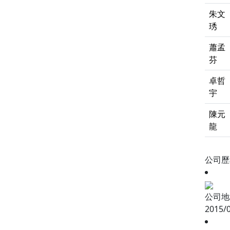
朱文
琇
蕭孟
芬
卓哲
宇
陳元
龍
公司
公司地
2015/