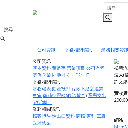
公司資訊
財務相關資訊
業務相關資
公司資訊
基本資料
董監事
營業項目
公司歷程
裕新
關係企業
同地址公司
"公司"
法人(
財務相關資訊
許文鏘
財務報表
動產抵押
存款不足之退票
實收資
事宜
微油空壓機(政治獻金)
選舉支出
200,0
(政治獻金)
業務相關資訊
標案拒往
進出口資料
商標
專利
工廠
網站
政府標案
http:/