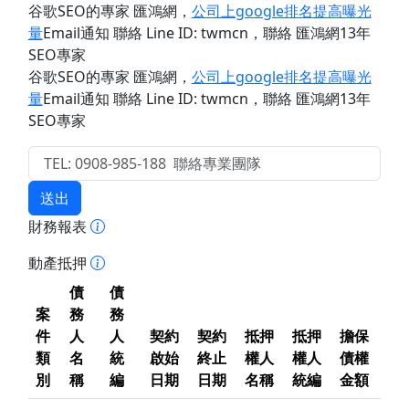
谷歌SEO的專家 匯鴻網
，
公司上google排名提高曝光
量
Email通知 聯絡 Line ID: twmcn
，聯絡 匯鴻網13年
SEO專家
谷歌SEO的專家 匯鴻網
，
公司上google排名提高曝光
量
Email通知 聯絡 Line ID: twmcn
，聯絡 匯鴻網13年
SEO專家
送出
財務報表
動產抵押
債
債
案
務
務
件
人
人
契約
契約
抵押
抵押
擔保
類
名
統
啟始
終止
權人
權人
債權
別
稱
編
日期
日期
名稱
統編
金額