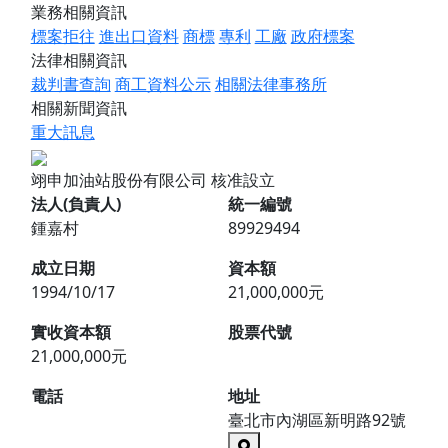
業務相關資訊
標案拒往
進出口資料
商標
專利
工廠
政府標案
法律相關資訊
裁判書查詢
商工資料公示
相關法律事務所
相關新聞資訊
重大訊息
翊申加油站股份有限公司
核准設立
法人(負責人)
統一編號
鍾嘉村
89929494
成立日期
資本額
1994/10/17
21,000,000元
實收資本額
股票代號
21,000,000元
電話
地址
臺北市內湖區新明路92號