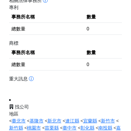
相關法律事務所
專利
事務所名稱
數量
總數量
0
商標
事務所名稱
數量
總數量
0
重大訊息
找公司
地區
<
臺北市
<
基隆市
<
新北市
<
連江縣
<
宜蘭縣
<
新竹市
<
新竹縣
<
桃園市
<
苗栗縣
<
臺中市
<
彰化縣
<
南投縣
<
嘉