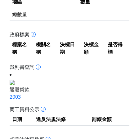
地區
數量
總數量
政府標案
標案名
機關名
決標日
決標金
是否得
稱
稱
期
額
標
裁判書查詢
返還貨款
2003
商工資料公示
日期
違反法規法條
罰鍰金額