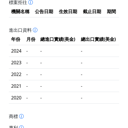
標案拒往
機關名稱
公告日期
生效日期
截止日期
期間
進出口資料
年份
月份
總進口實績(美金)
總出口實績(美金)
2024
-
-
-
2023
-
-
-
2022
-
-
-
2021
-
-
-
2020
-
-
-
商標
專利