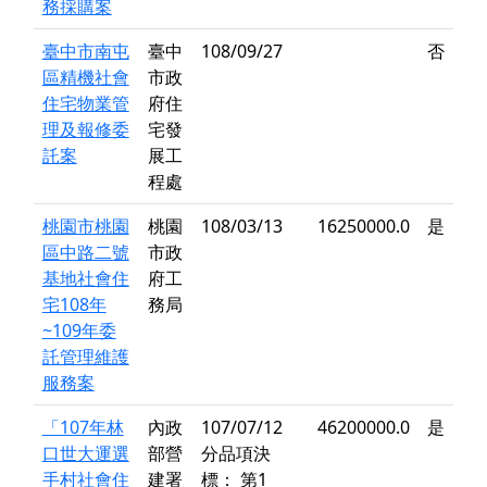
務採購案
臺中市南屯
臺中
108/09/27
否
區精機社會
市政
住宅物業管
府住
理及報修委
宅發
託案
展工
程處
桃園市桃園
桃園
108/03/13
16250000.0
是
區中路二號
市政
基地社會住
府工
宅108年
務局
~109年委
託管理維護
服務案
「107年林
內政
107/07/12
46200000.0
是
口世大運選
部營
分品項決
手村社會住
建署
標： 第1