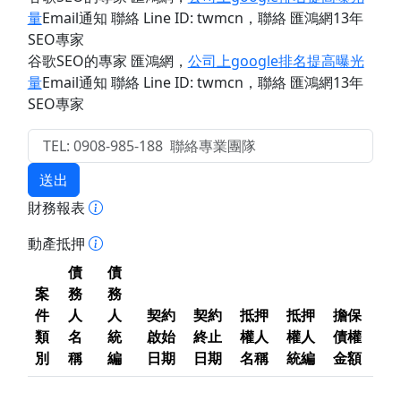
量
Email通知 聯絡 Line ID: twmcn
，聯絡 匯鴻網13年
SEO專家
谷歌SEO的專家 匯鴻網
，
公司上google排名提高曝光
量
Email通知 聯絡 Line ID: twmcn
，聯絡 匯鴻網13年
SEO專家
送出
財務報表
動產抵押
債
債
案
務
務
件
人
人
契約
契約
抵押
抵押
擔保
類
名
統
啟始
終止
權人
權人
債權
別
稱
編
日期
日期
名稱
統編
金額