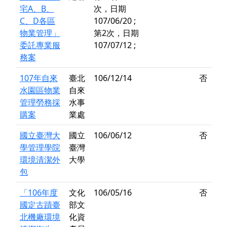
宅A、B、
次，日期
C、D各區
107/06/20 ;
物業管理」
第2次，日期
委託專業服
107/07/12 ;
務案
107年自來
臺北
106/12/14
否
水園區物業
自來
管理勞務採
水事
購案
業處
國立臺灣大
國立
106/06/12
否
學管理學院
臺灣
環境清潔外
大學
包
「106年度
文化
106/05/16
否
國定古蹟臺
部文
北機廠環境
化資