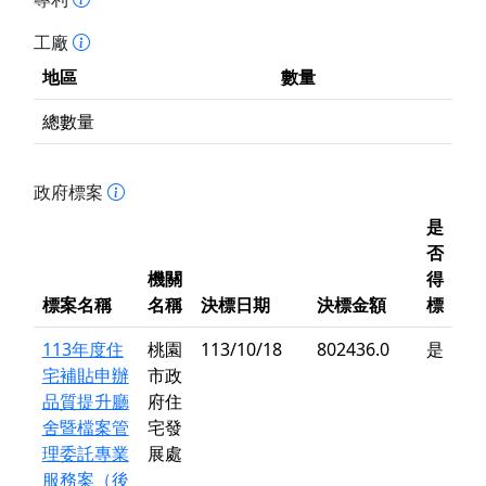
工廠
地區
數量
總數量
政府標案
是
否
機關
得
標案名稱
名稱
決標日期
決標金額
標
113年度住
桃園
113/10/18
802436.0
是
宅補貼申辦
市政
品質提升廳
府住
舍暨檔案管
宅發
理委託專業
展處
服務案（後