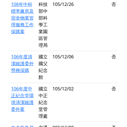
106年中科
科技
105/12/26
否
標準廠房及
部中
宿舍物業管
部科
理服務工作
學工
採購案
業園
區管
理局
106年度清
國立
105/12/06
否
潔維護委外
國父
勞務採購
紀念
館
106年度中
國立
105/12/02
否
正紀念堂環
中正
境清潔維護
紀念
委外案
堂管
理處