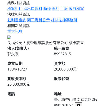
業務相關資訊
標案拒往
進出口資料
商標
專利
工廠
政府標案
法律相關資訊
裁判書查詢
商工資料公示
相關法律事務所
相關新聞資訊
重大訊息
良福公寓大廈管理維護股份有限公司
核准設立
法人(負責人)
統一編號
郭永宗
89932815
成立日期
資本額
1994/10/27
20,000,000元
實收資本額
股票代號
20,000,000元
電話
地址
臺北市中山區南京東路2段
8號12樓之1