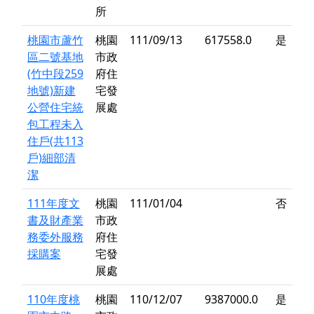
所
桃園市蘆竹
桃園
111/09/13
617558.0
是
區二號基地
市政
(竹中段259
府住
地號)新建
宅發
公營住宅統
展處
包工程未入
住戶(共113
戶)細部清
潔
111年度文
桃園
111/01/04
否
書及財產業
市政
務委外服務
府住
採購案
宅發
展處
110年度桃
桃園
110/12/07
9387000.0
是