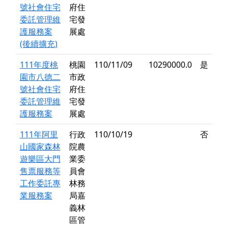
號社會住宅
府住
委託管理維
宅發
護服務案
展處
(後續擴充)
111年度桃
桃園
110/11/09
10290000.0
是
園市八德二
市政
號社會住宅
府住
委託管理維
宅發
護服務案
展處
111年阿里
行政
110/10/19
否
山國家森林
院農
遊樂區大門
業委
售票服務等
員會
工作委託專
林務
業服務案
局嘉
義林
區管