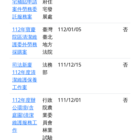
宅補貼申請
府住
案件勞務委
宅發
託服務案
展處
112年寶慶
臺灣
112/01/05
否
院區清潔維
臺北
護委外勞務
地方
採購案
法院
司法新廈
法務
111/12/15
否
112年度清
部
潔維護保養
工作案
112年度辦
行政
111/12/01
否
公環境(含
院農
庭園)清潔
業委
維護服務工
員會
作
林業
試驗