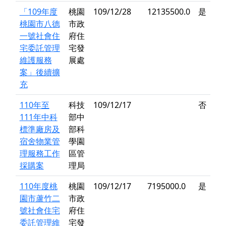
「109年度
桃園
109/12/28
12135500.0
是
桃園市八德
市政
一號社會住
府住
宅委託管理
宅發
維護服務
展處
案」後續擴
充
110年至
科技
109/12/17
否
111年中科
部中
標準廠房及
部科
宿舍物業管
學園
理服務工作
區管
採購案
理局
110年度桃
桃園
109/12/17
7195000.0
是
園市蘆竹二
市政
號社會住宅
府住
委託管理維
宅發