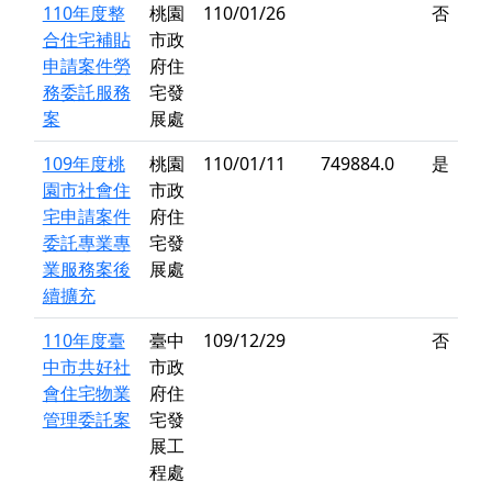
110年度整
桃園
110/01/26
否
合住宅補貼
市政
申請案件勞
府住
務委託服務
宅發
案
展處
109年度桃
桃園
110/01/11
749884.0
是
園市社會住
市政
宅申請案件
府住
委託專業專
宅發
業服務案後
展處
續擴充
110年度臺
臺中
109/12/29
否
中市共好社
市政
會住宅物業
府住
管理委託案
宅發
展工
程處