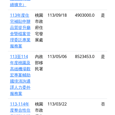
續擴充）
113年度住
桃園
113/09/18
4903000.0
是
宅補貼申辦
市政
品質提升廳
府住
舍暨檔案管
宅發
理委託專業
展處
服務案
113至114
內政
113/05/06
8523453.0
是
年度桃園及
部移
高雄機場觀
民署
宏專案輔助
國境清詢通
譯人力委外
服務案
113-114年
桃園
113/03/22
否
度整合性住
市政