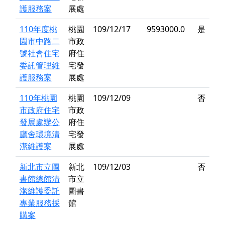
護服務案
展處
110年度桃
桃園
109/12/17
9593000.0
是
園市中路二
市政
號社會住宅
府住
委託管理維
宅發
護服務案
展處
110年桃園
桃園
109/12/09
否
市政府住宅
市政
發展處辦公
府住
廳舍環境清
宅發
潔維護案
展處
新北市立圖
新北
109/12/03
否
書館總館清
市立
潔維護委託
圖書
專業服務採
館
購案