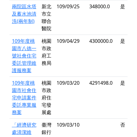
兩院區水塔
新北
109/09/25
348000.0
是
及蓄水池清
市立
洗(兩年制)
聯合
醫院
109年度桃
桃園
109/04/29
4300000.0
是
園市八德一
市政
號社會住宅
府工
委託管理維
務局
護服務案
109年度桃
桃園
109/03/20
4291498.0
是
園市社會住
市政
宅申請案件
府住
委託專業服
宅發
務案
展處
「經濟研究
臺灣
109/03/10
否
處清潔維
銀行