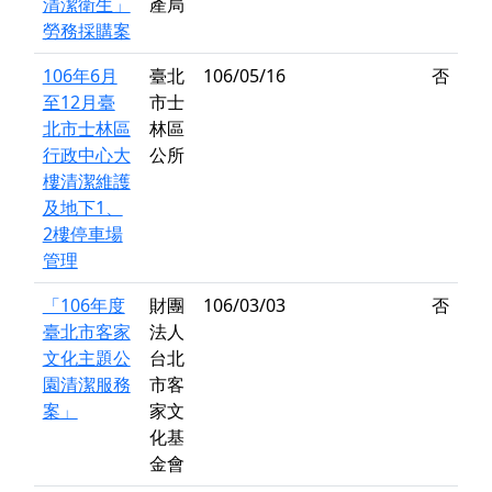
清潔衛生」
產局
勞務採購案
106年6月
臺北
106/05/16
否
至12月臺
市士
北市士林區
林區
行政中心大
公所
樓清潔維護
及地下1、
2樓停車場
管理
「106年度
財團
106/03/03
否
臺北市客家
法人
文化主題公
台北
園清潔服務
市客
案」
家文
化基
金會