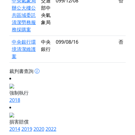
中央氣象局
交通
099/12/08
否
辦公大樓公
部中
共區域委託
央氣
清潔勞務服
象局
務採購案
中央銀行環
中央
099/08/16
否
境清潔維護
銀行
案
裁判書查詢
強制執行
2018
損害賠償
2014
2019
2020
2022