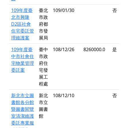
109年度臺
臺北
109/01/30
否
北市興隆
市政
D2區社會
府都
住宅委託管
市發
理維護案
展局
109年度臺
臺中
108/12/26
8260000.0
是
中市社會住
市政
宅物業管理
府住
委託案
宅發
展工
程處
新北市立圖
新北
108/12/10
否
書館各分館
市立
暨圖書閱覽
圖書
室清潔維護
館
委託專業服