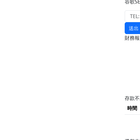
谷歌S
送出
財務
存款
時間