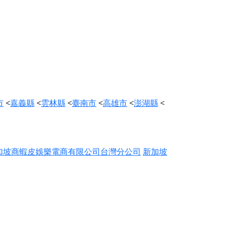
市
<
嘉義縣
<
雲林縣
<
臺南市
<
高雄市
<
澎湖縣
<
加坡商蝦皮娛樂電商有限公司台灣分公司
新加坡