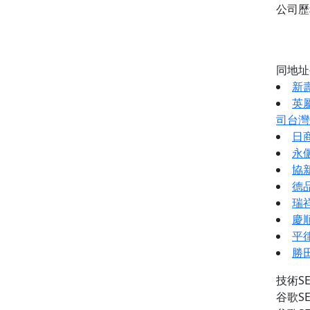
公司
同地
新
英
司台灣
日
永
協
德
瑞
慶
平
勝
技術S
谷歌S