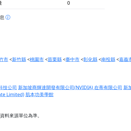
量
0
訊息
竹市
<
新竹縣
<
桃園市
<
苗栗縣
<
臺中市
<
彰化縣
<
南投縣
<
嘉義
科技公司
新加坡商輝達開發有限公司(NVIDIA)
在蒂有限公司
新
 Limited)
肌本功美學館
資料來源單位為準。