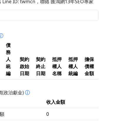
Line ID: twmcn
，聯絡 匯鴻網13年SEO專家
債
務
人
契約
契約
抵押
抵押
擔保
統
啟始
終止
權人
權人
債權
編
日期
日期
名稱
統編
金額
(政治獻金)
收入金額
額
0