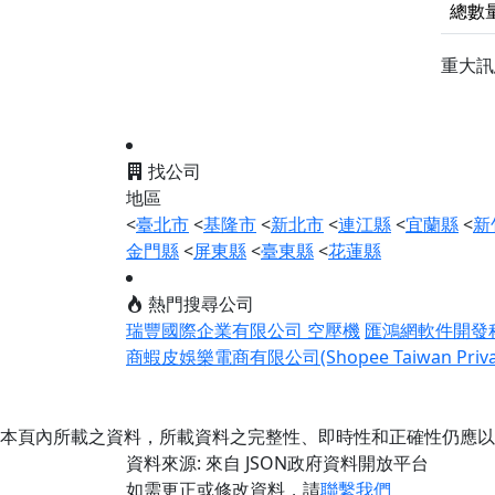
總數
重大
找公司
地區
<
臺北市
<
基隆市
<
新北市
<
連江縣
<
宜蘭縣
<
新
金門縣
<
屏東縣
<
臺東縣
<
花蓮縣
熱門搜尋公司
瑞豐國際企業有限公司 空壓機
匯鴻網軟件開發
商蝦皮娛樂電商有限公司(Shopee Taiwan Private
本頁內所載之資料，所載資料之完整性、即時性和正確性仍應以
資料來源: 來自 JSON政府資料開放平台
如需更正或修改資料，請
聯繫我們