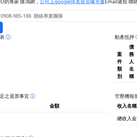
EO的專家 匯鴻網
，
公司上google排名提高曝光量
Email通知 聯絡 
報表
動產抵押
債
案
務
件
人
類
名
別
稱
不足之退票事宜
空壓機報價
金額
收入名稱
總收入金