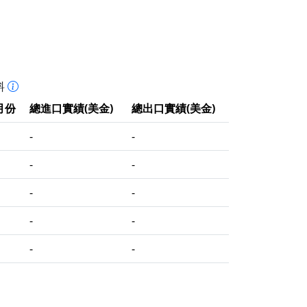
料
月份
總進口實績(美金)
總出口實績(美金)
-
-
-
-
-
-
-
-
-
-