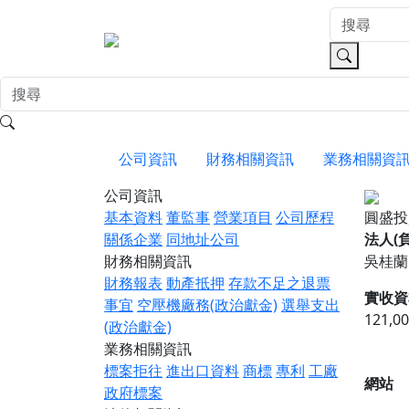
公司資訊
財務相關資訊
業務相關資
公司資訊
基本資料
董監事
營業項目
公司歷程
圓盛
關係企業
同地址公司
法人(
財務相關資訊
吳桂蘭
財務報表
動產抵押
存款不足之退票
實收資
事宜
空壓機廠務(政治獻金)
選舉支出
121,0
(政治獻金)
業務相關資訊
標案拒往
進出口資料
商標
專利
工廠
網站
政府標案