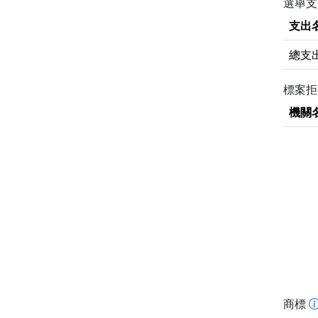
選舉支
支出
總支
標案
機關
商標