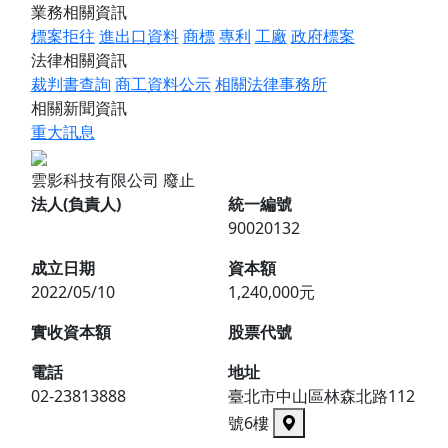
業務相關資訊
標案拒往
進出口資料
商標
專利
工廠
政府標案
法律相關資訊
裁判書查詢
商工資料公示
相關法律事務所
相關新聞資訊
重大訊息
雲影科技有限公司
廢止
法人(負責人)
統一編號
90020132
成立日期
資本額
2022/05/10
1,240,000元
實收資本額
股票代號
電話
地址
02-23813888
臺北市中山區林森北路112
號6樓