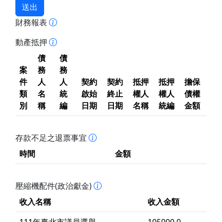
送出
財務報表
動產抵押
債
債
案
務
務
件
人
人
契約
契約
抵押
抵押
擔保
類
名
統
啟始
終止
權人
權人
債權
別
稱
編
日期
日期
名稱
統編
金額
存款不足之退票事宜
時間
金額
壓縮機配件(政治獻金)
收入名稱
收入金額