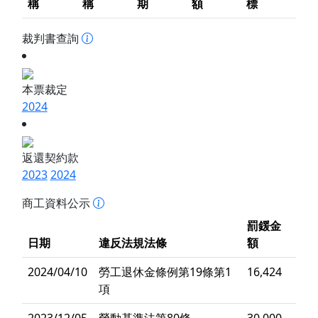
稱
稱
期
額
標
裁判書查詢
本票裁定
2024
返還契約款
2023
2024
商工資料公示
罰鍰金
日期
違反法規法條
額
2024/04/10
勞工退休金條例第19條第1
16,424
項